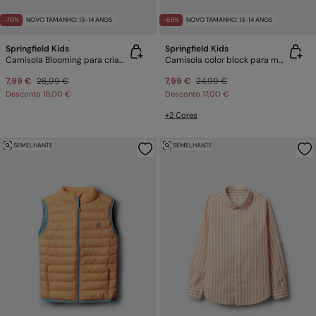
-70%
NOVO TAMANHO: 13-14 ANOS
-68%
NOVO TAMANHO: 13-14 ANOS
Springfield Kids
Springfield Kids
Camisola Blooming para criança
Camisola color block para menino
7,99 €
26,99 €
7,99 €
24,99 €
Desconto
19,00 €
Desconto
17,00 €
+2 Cores
SEMELHANTE
SEMELHANTE