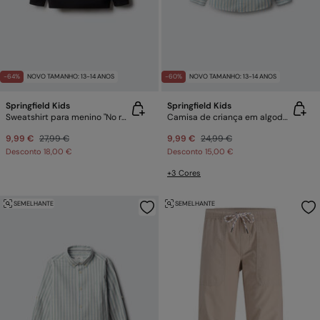
-64%
NOVO TAMANHO: 13-14 ANOS
-60%
NOVO TAMANHO: 13-14 ANOS
Springfield Kids
Springfield Kids
Sweatshirt para menino "No rules"
Camisa de criança em algodão slub
9,99 €
27,99 €
9,99 €
24,99 €
Desconto
18,00 €
Desconto
15,00 €
+3 Cores
SEMELHANTE
SEMELHANTE