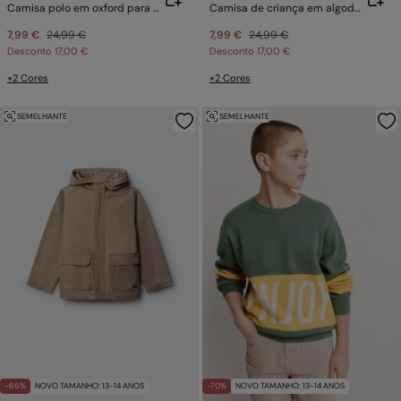
Camisa polo em oxford para menino
Camisa de criança em algodão slub
7,99 €
24,99 €
7,99 €
24,99 €
Desconto
17,00 €
Desconto
17,00 €
+2 Cores
+2 Cores
SEMELHANTE
SEMELHANTE
-65%
NOVO TAMANHO: 13-14 ANOS
-70%
NOVO TAMANHO: 13-14 ANOS