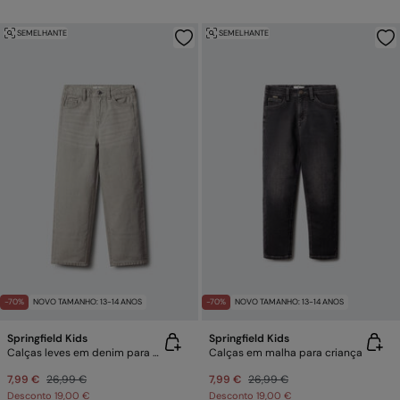
SEMELHANTE
SEMELHANTE
-70%
NOVO TAMANHO: 13-14 ANOS
-70%
NOVO TAMANHO: 13-14 ANOS
Springfield Kids
Springfield Kids
Calças leves em denim para criança
Calças em malha para criança
7,99 €
26,99 €
7,99 €
26,99 €
Desconto
19,00 €
Desconto
19,00 €