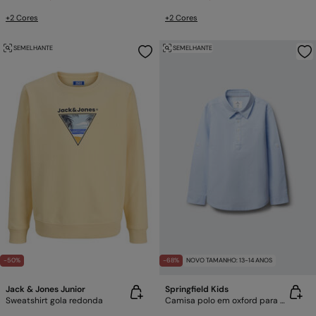
+2 Cores
+2 Cores
SEMELHANTE
SEMELHANTE
-50%
-68%
NOVO TAMANHO: 13-14 ANOS
Jack & Jones Junior
Springfield Kids
Sweatshirt gola redonda
Camisa polo em oxford para menino