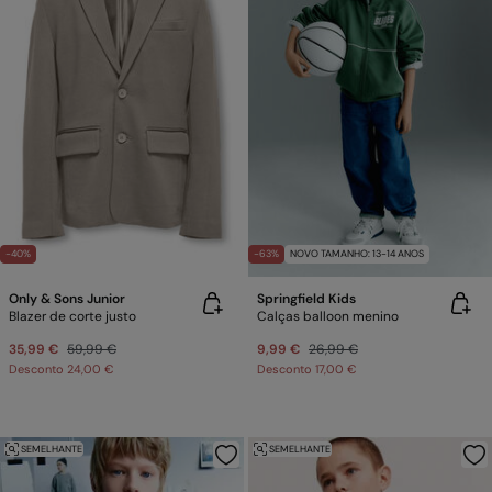
-40%
-63%
NOVO TAMANHO: 13-14 ANOS
Only & Sons Junior
Springfield Kids
Blazer de corte justo
Calças balloon menino
35,99 €
59,99 €
9,99 €
26,99 €
Desconto
24,00 €
Desconto
17,00 €
SEMELHANTE
SEMELHANTE