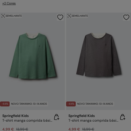
+2 Cores
SEMELHANTE
SEMELHANTE
-64%
NOVO TAMANHO: 13-14 ANOS
-64%
NOVO TAMANHO: 13-14 ANOS
Springfield Kids
Springfield Kids
T-shirt manga comprida básica para menino
T-shirt manga comprida básica para menino
4,99 €
13,99 €
4,99 €
13,99 €