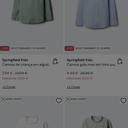
-68%
NOVO TAMANHO: 13-14 ANOS
-63%
NOVO TAMANHO: 13-14 ANOS
Springfield Kids
Springfield Kids
Camisa de criança em algodão slub
Camisa gola mao em linho para criança
7,99 €
24,99 €
9,99 €
26,99 €
Desconto
17,00 €
Desconto
17,00 €
+2 Cores
+2 Cores
SEMELHANTE
SEMELHANTE