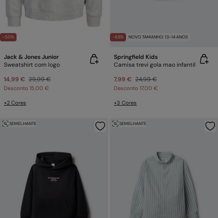
-50%
-68%
NOVO TAMANHO: 13-14 ANOS
Jack & Jones Junior
Springfield Kids
Sweatshirt com logo
Camisa trevi gola mao infantil
14,99 €
29,99 €
7,99 €
24,99 €
Desconto
15,00 €
Desconto
17,00 €
+2 Cores
+3 Cores
SEMELHANTE
SEMELHANTE