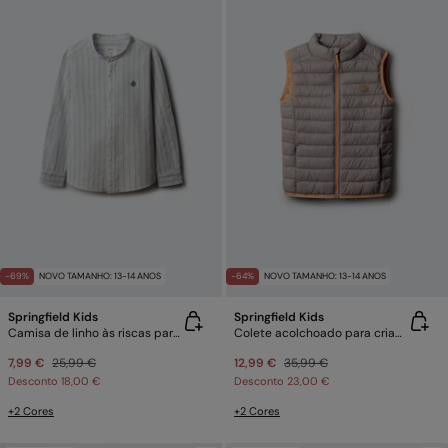
-69%
NOVO TAMANHO: 13-14 ANOS
-64%
NOVO TAMANHO: 13-14 ANOS
Springfield Kids
Springfield Kids
Camisa de linho às riscas para menino
Colete acolchoado para criança
7,99 €
25,99 €
12,99 €
35,99 €
Desconto
18,00 €
Desconto
23,00 €
+2 Cores
+2 Cores