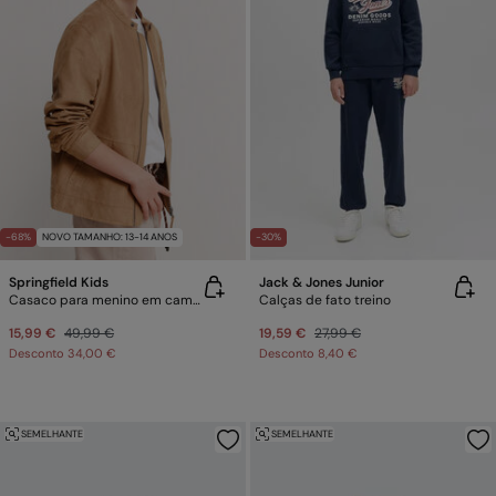
-68%
NOVO TAMANHO: 13-14 ANOS
-30%
Springfield Kids
Jack & Jones Junior
Casaco para menino em camurça sintética
Calças de fato treino
15,99 €
49,99 €
19,59 €
27,99 €
Desconto
34,00 €
Desconto
8,40 €
SEMELHANTE
SEMELHANTE