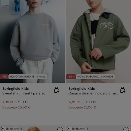
-71%
NOVO TAMANHO: 13-14 ANOS
-55%
NOVO TAMANHO: 13-14 ANOS
Springfield Kids
Springfield Kids
Sweatshirt infantil paraíso
Casaco de menino de ciclismo com capuz
7,99 €
27,99 €
17,99 €
39,99 €
Desconto
20,00 €
Desconto
22,00 €
SEMELHANTE
SEMELHANTE