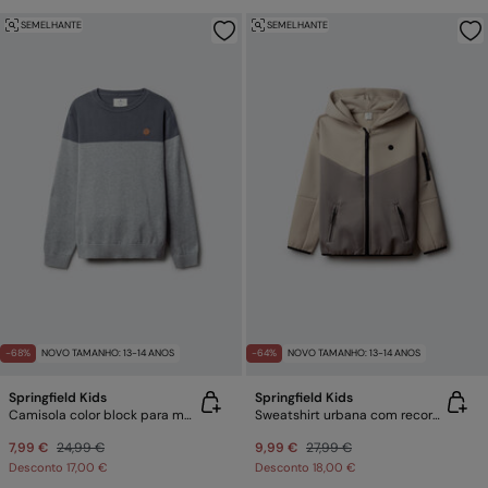
SEMELHANTE
SEMELHANTE
-68%
NOVO TAMANHO: 13-14 ANOS
-64%
NOVO TAMANHO: 13-14 ANOS
Springfield Kids
Springfield Kids
Camisola color block para menino
Sweatshirt urbana com recortes e costuras para menino
7,99 €
24,99 €
9,99 €
27,99 €
Desconto
17,00 €
Desconto
18,00 €