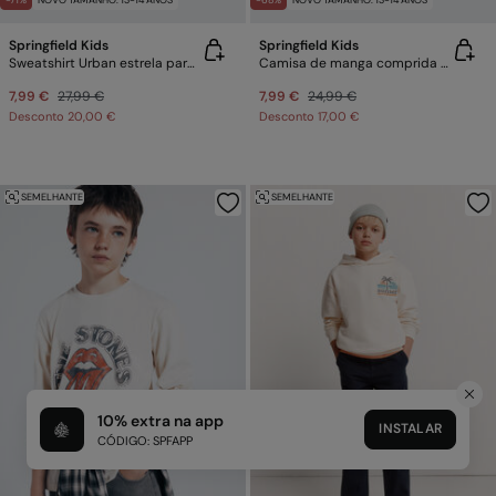
-71%
NOVO TAMANHO: 13-14 ANOS
-68%
NOVO TAMANHO: 13-14 ANOS
Springfield Kids
Springfield Kids
Sweatshirt Urban estrela para menino
Camisa de manga comprida às riscas verde para menino
7,99 €
27,99 €
7,99 €
24,99 €
Desconto
20,00 €
Desconto
17,00 €
SEMELHANTE
SEMELHANTE
10% extra na app
INSTALAR
CÓDIGO: SPFAPP