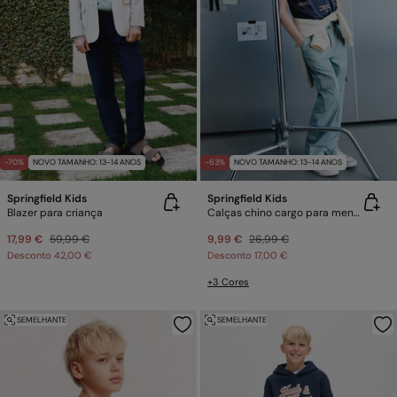
-70%
NOVO TAMANHO: 13-14 ANOS
-63%
NOVO TAMANHO: 13-14 ANOS
Springfield Kids
Springfield Kids
Blazer para criança
Calças chino cargo para menino
17,99 €
59,99 €
9,99 €
26,99 €
Desconto
42,00 €
Desconto
17,00 €
+3 Cores
SEMELHANTE
SEMELHANTE