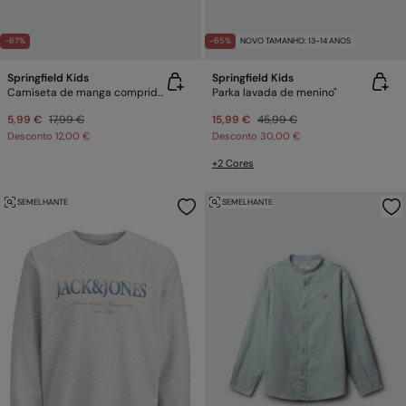
-67%
-65%
NOVO TAMANHO: 13-14 ANOS
Springfield Kids
Springfield Kids
Camiseta de manga comprida Lilo & Stitch para meninos
Parka lavada de menino"
5,99 €
17,99 €
15,99 €
45,99 €
Desconto
12,00 €
Desconto
30,00 €
+2 Cores
SEMELHANTE
SEMELHANTE