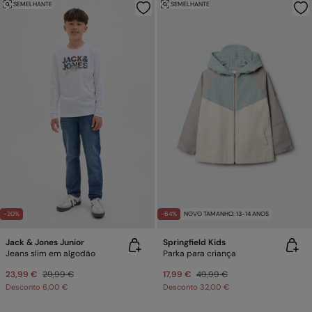
SEMELHANTE
SEMELHANTE
-20%
-64%
NOVO TAMANHO: 13-14 ANOS
Jack & Jones Junior
Springfield Kids
Jeans slim em algodão
Parka para criança
23,99 €
29,99 €
17,99 €
49,99 €
Desconto
6,00 €
Desconto
32,00 €