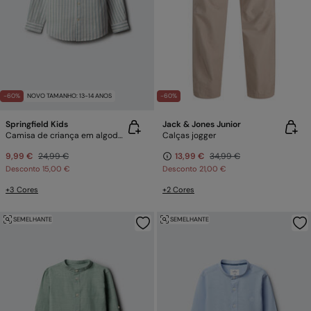
-60%
NOVO TAMANHO: 13-14 ANOS
-60%
Springfield Kids
Jack & Jones Junior
Camisa de criança em algodão slub
Calças jogger
9,99 €
24,99 €
13,99 €
34,99 €
Desconto
15,00 €
Desconto
21,00 €
+3 Cores
+2 Cores
SEMELHANTE
SEMELHANTE