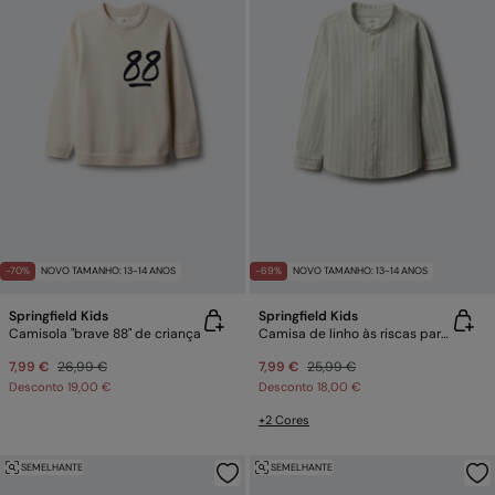
-70%
NOVO TAMANHO: 13-14 ANOS
-69%
NOVO TAMANHO: 13-14 ANOS
Springfield Kids
Springfield Kids
Camisola "brave 88" de criança
Camisa de linho às riscas para menino
7,99 €
26,99 €
7,99 €
25,99 €
Desconto
19,00 €
Desconto
18,00 €
+2 Cores
SEMELHANTE
SEMELHANTE