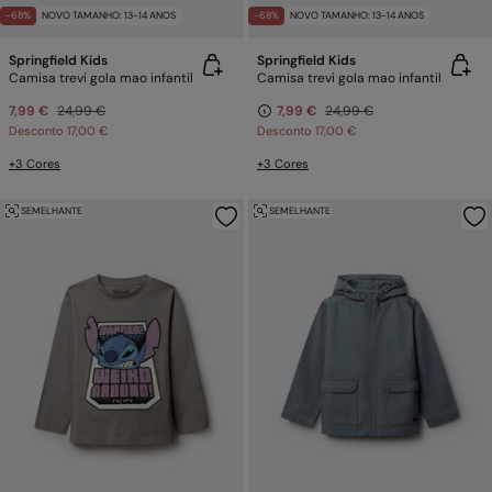
-68%
NOVO TAMANHO: 13-14 ANOS
-68%
NOVO TAMANHO: 13-14 ANOS
Springfield Kids
Springfield Kids
Camisa trevi gola mao infantil
Camisa trevi gola mao infantil
7,99 €
24,99 €
7,99 €
24,99 €
Desconto
17,00 €
Desconto
17,00 €
+3 Cores
+3 Cores
SEMELHANTE
SEMELHANTE