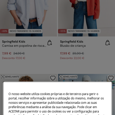
-68%
NOVO TAMANHO: 13-14 ANOS
-55%
NOVO TAMANHO: 13-14 ANOS
Springfield Kids
Springfield Kids
Camisa em popelina de riscas para menino
Blusão de criança
7,99 €
24,99 €
17,99 €
39,99 €
Desconto
17,00 €
Desconto
22,00 €
SEMELHANTE
SEMELHANTE
O nosso website utiliza cookies próprias e de terceiros para gerir o
portal, recolher informação sobre a utilização do mesmo, melhorar os
nossos serviços e apresentar publicidade relacionada com as suas
preferências mediante a análise da sua navegação. Pode clicar em
ACEITAR para permitir o uso de cookies ou ver a configuração para