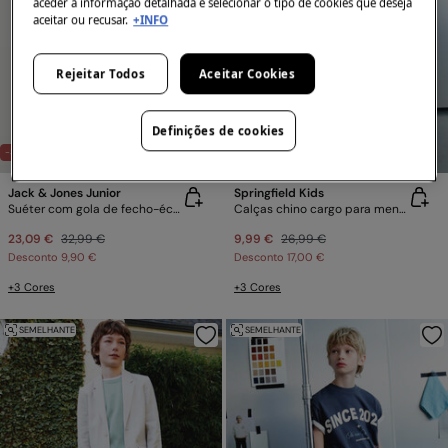
aceder à informação detalhada e selecionar o tipo de cookies que deseja
aceitar ou recusar.
+INFO
Rejeitar Todos
Aceitar Cookies
Definições de cookies
-30%
-63%
NOVO TAMANHO: 13-14 ANOS
Jack & Jones Junior
Springfield Kids
Suéter com gola de fecho-éclair
Calças chino cargo para menino
23,09 €
32,99 €
9,99 €
26,99 €
Desconto
9,90 €
Desconto
17,00 €
+3 Cores
+3 Cores
SEMELHANTE
SEMELHANTE