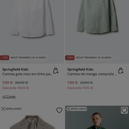
-70%
NOVO TAMANHO: 13-14 ANOS
-68%
NOVO TAMANHO: 13-14 ANOS
Springfield Kids
Springfield Kids
Camisa gola mao em linho para criança
Camisa de manga comprida às riscas verde para menino
7,99 €
26,99 €
7,99 €
24,99 €
Desconto
19,00 €
Desconto
17,00 €
+2 Cores
SEMELHANTE
SEMELHANTE