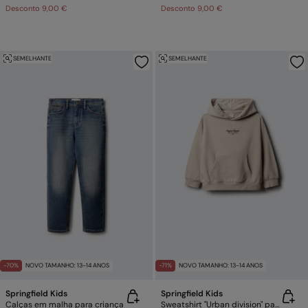
Desconto
9,00 €
Desconto
9,00 €
SEMELHANTE
SEMELHANTE
-70%
NOVO TAMANHO: 13-14 ANOS
-71%
NOVO TAMANHO: 13-14 ANOS
Springfield Kids
Springfield Kids
Calças em malha para criança
Sweatshirt "Urban division" para menino