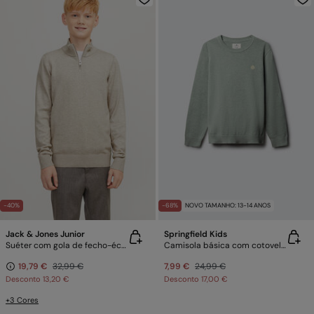
-40%
-68%
NOVO TAMANHO: 13-14 ANOS
Jack & Jones Junior
Springfield Kids
Suéter com gola de fecho-éclair
Camisola básica com cotoveleiras para menino.
19,79 €
32,99 €
7,99 €
24,99 €
Desconto
13,20 €
Desconto
17,00 €
+3 Cores