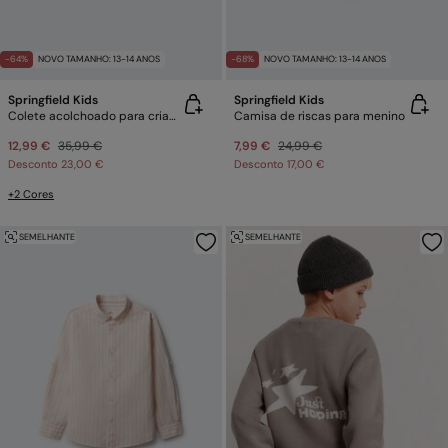
-64%
NOVO TAMANHO: 13-14 ANOS
-68%
NOVO TAMANHO: 13-14 ANOS
Springfield Kids
Springfield Kids
Colete acolchoado para criança
Camisa de riscas para menino
12,99 €
35,99 €
7,99 €
24,99 €
Desconto
23,00 €
Desconto
17,00 €
+2 Cores
SEMELHANTE
SEMELHANTE