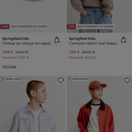
-68%
NOVO TAMANHO: 13-14 ANOS
-70%
NOVO TAMANHO: 13-14 ANOS
Springfield Kids
Springfield Kids
Camisa de criança em algodão slub
Camisola infantil "Just Hopping"
7,99 €
24,99 €
7,99 €
26,99 €
Desconto
17,00 €
Desconto
19,00 €
+3 Cores
SEMELHANTE
SEMELHANTE