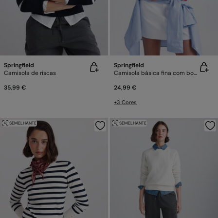
Springfield
Springfield
Camisola de riscas
Camisola básica fina com botões
35,99 €
24,99 €
+3 Cores
SEMELHANTE
SEMELHANTE