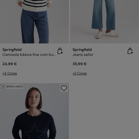
Springfield
Springfield
Camisola básica fina com botões
Jeans sailor
24,99 €
35,99 €
+3 Cores
+2 Cores
SEMELHANTE