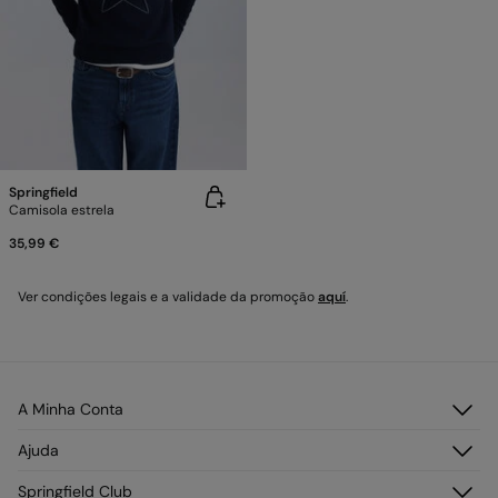
Springfield
Camisola estrela
35,99 €
Ver condições legais e a validade da promoção
aquí
.
A Minha Conta
Faça Login
Ajuda
Registar-se
Atendimento ao cliente
Springfield Club
Os seus endereços