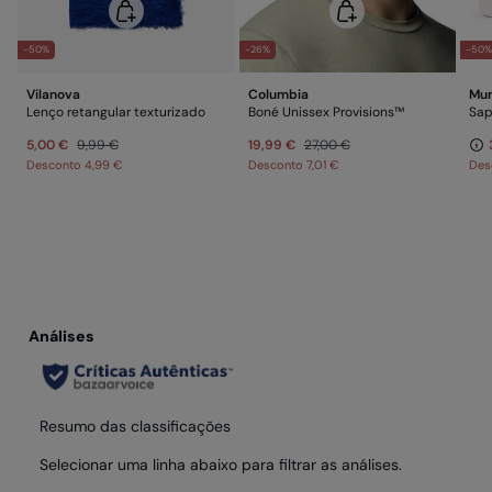
-50%
-26%
-50
Vilanova
Columbia
Mun
Lenço retangular texturizado
Boné Unissex Provisions™
Sap
5,00 €
9,99 €
19,99 €
27,00 €
Desconto
4,99 €
Desconto
7,01 €
Des