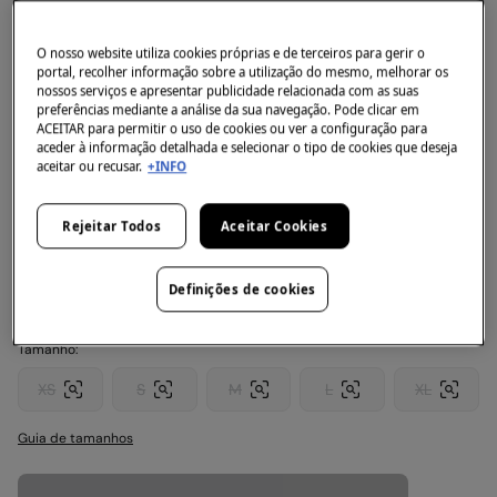
Springfield
O nosso website utiliza cookies próprias e de terceiros para gerir o
Sweatshirt de riscas
portal, recolher informação sobre a utilização do mesmo, melhorar os
nossos serviços e apresentar publicidade relacionada com as suas
4.4
(72)
preferências mediante a análise da sua navegação. Pode clicar em
ACEITAR para permitir o uso de cookies ou ver a configuração para
7,99 €
aceder à informação detalhada e selecionar o tipo de cookies que deseja
29,99 €
Desconto
22,00 €
73
aceitar ou recusar.
+INFO
+10% EXTRA NA CESTA
Rejeitar Todos
Aceitar Cookies
Côr:
bege
Definições de cookies
Tamanho:
XS
S
M
L
XL
Guia de tamanhos