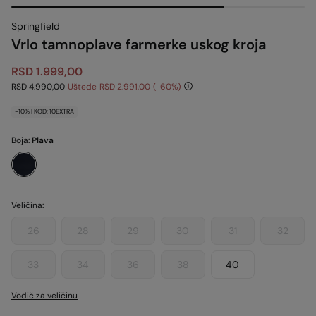
Springfield
Vrlo tamnoplave farmerke uskog kroja
RSD 1.999,00
RSD 4.990,00
Uštede
RSD 2.991,00
60
-10% | KOD: 10EXTRA
Boja:
Plava
Veličina:
26
28
29
30
31
32
33
34
36
38
40
Vodič za veličinu