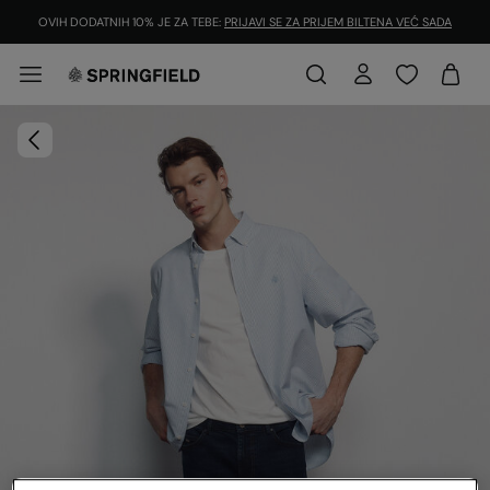
OVIH DODATNIH 10% JE ZA TEBE:
PRIJAVI SE ZA PRIJEM BILTENA VEĆ SADA