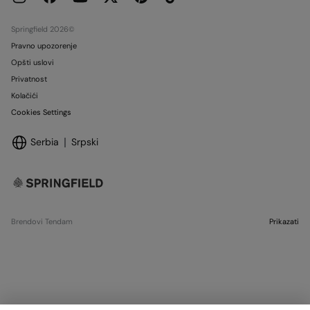
Prodavnice
Springfield 2026©
Pravno upozorenje
Opšti uslovi
Privatnost
Kolačići
Cookies Settings
Serbia
Srpski
Brendovi Tendam
Prikazati