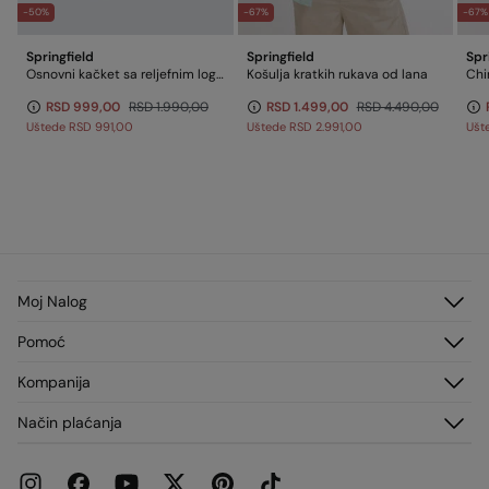
-50%
-67%
-67%
Springfield
Springfield
Spr
Osnovni kačket sa reljefnim logom Springfield
Košulja kratkih rukava od lana
RSD 999,00
RSD 1.990,00
RSD 1.499,00
RSD 4.490,00
Uštede
RSD 991,00
Uštede
RSD 2.991,00
Ušt
Moj Nalog
Prijavi se
Pomoć
Registruj se
Korisnički servis
Kompanija
Moje Adrese
Česta pitanja
Moje Porudžbine
O nama
Način plaćanja
Dostava
Franšize
Vraćanja i otkazivanja
Štampa
Trenutne promocije
Radi sa nama