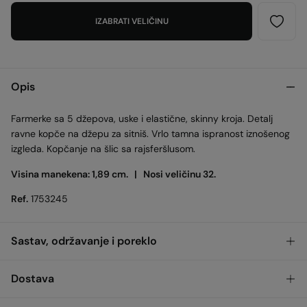
IZABRATI VELIČINU
Opis
Farmerke sa 5 džepova, uske i elastične, skinny kroja. Detalj
ravne kopče na džepu za sitniš. Vrlo tamna ispranost iznošenog
izgleda. Kopčanje na šlic sa rajsferšlusom.
Visina manekena: 1,89 cm. |
Nosi veličinu 32.
Ref.
1753245
Sastav, održavanje i poreklo
Sastav
Dostava
99%
cotton
,
1%
elastane