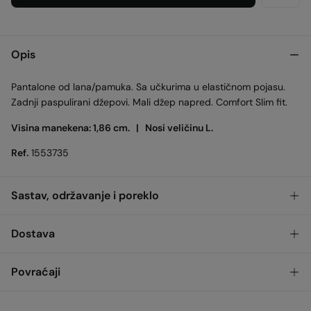
Opis
Pantalone od lana/pamuka. Sa učkurima u elastičnom pojasu.
Zadnji paspulirani džepovi. Mali džep napred. Comfort Slim fit.
Visina manekena: 1,86 cm. |
Nosi veličinu L.
Ref.
1553735
Sastav, održavanje i poreklo
Sastav
Dostava
73%
cotton
,
27%
linen
BESPLATNO
Preuzimanje u prodavnici
Povraćaji
Održavanje
3-5 radnih dana
Maksimalna temperatura pranja 30C. Kratka centrifuga
Imaš
30 dana
da izvršiš povraćaj na bilo koji od sledećih načina: