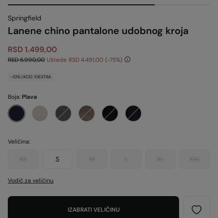
Springfield
Lanene chino pantalone udobnog kroja
RSD 1.499,00
RSD 5.990,00
Uštede
RSD 4.491,00
75
-10% | KOD: 10EXTRA
Boja:
Plava
Veličina:
XS
S
M
L
XL
XXL
Vodič za veličinu
IZABRATI VELIČINU