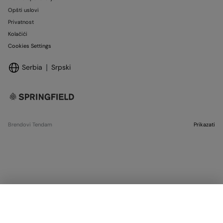
Opšti uslovi
Privatnost
Kolačići
Cookies Settings
Serbia
Srpski
Brendovi Tendam
Prikazati
IZABRATI VELIČINU