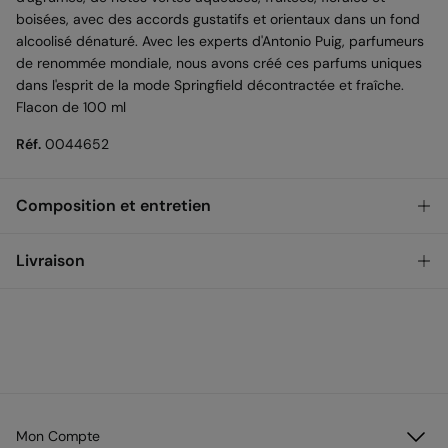
boisées, avec des accords gustatifs et orientaux dans un fond
alcoolisé dénaturé. Avec les experts d'Antonio Puig, parfumeurs
de renommée mondiale, nous avons créé ces parfums uniques
dans l'esprit de la mode Springfield décontractée et fraîche.
Flacon de 100 ml
Réf.
0044652
Composition et entretien
Composition
Livraison
100%
alcool
GRATUIT en achats plus de 50 €
Retrait en magasin
3,95 €
Entretien
Ne pas laver
STANDARD
Séchage en tambour interdit
3,95 €
Livraison à une adresse priveé
GRATUIT pour les commandes de plus de 50 €
Ne pas repasser
Mon Compte