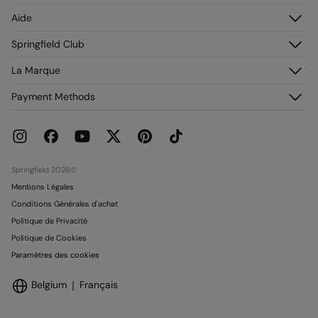
Identifiez-vous
Aide
Nettoyage à sec interdit
M’inscrire
Service Clientèle
Springfield Club
Mes adresses
Foire aux questions
Mon historique de commandes
Découvrez-le
La Marque
Livraison
Adhérez !
Retours et rétraction
À propos de nous
Payment Methods
Promotions en cours
Franchises
Carte paiement Springcash
Pressroom
Carte Cadeau
Emploi
Conditionnalité Carte Cadeau
Boutiques
Springfield 2026©
Mentions Légales
Conditions Générales d'achat
Politique de Privacité
Politique de Cookies
Paramètres des cookies
Belgium
Français