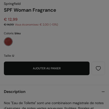
Springfield
SPF Woman Fragrance
€ 12,99
€ 14,99
Vous économisez
€ 2,00
13
Coloris:
bleu
Taille:
U
AJOUTER AU PANIER
Description
Nos "Eau de Toîlette" sont une combinaison magistrale de notes
d'agrumes, de notes vertes aqueuses, fruitées, florales et