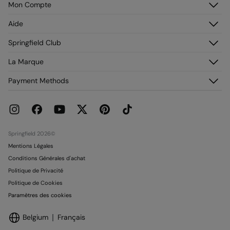
Mon Compte
Identifiez-vous
Aide
M’inscrire
Service Clientèle
Springfield Club
Mes adresses
Foire aux questions
Mon historique de commandes
Découvrez-le
La Marque
Livraison
Adhérez !
Retours et rétraction
À propos de nous
Payment Methods
Promotions en cours
Franchises
Carte paiement Springcash
Pressroom
Carte Cadeau
Emploi
Conditionnalité Carte Cadeau
Boutiques
Springfield 2026©
Mentions Légales
Conditions Générales d'achat
Politique de Privacité
Politique de Cookies
Paramètres des cookies
Belgium
Français