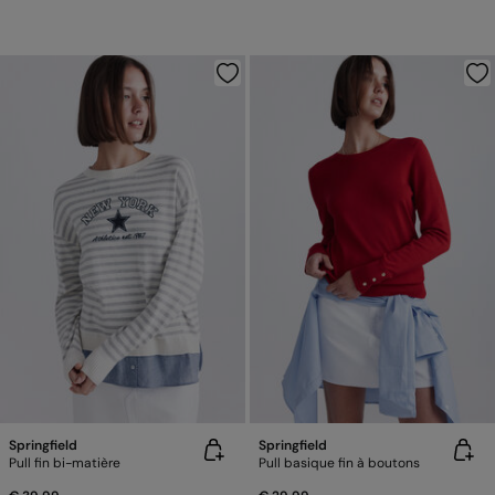
Springfield
Springfield
Pull fin bi-matière
Pull basique fin à boutons