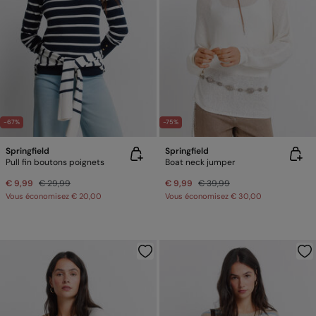
-67%
-75%
Springfield
Springfield
Pull fin boutons poignets
Boat neck jumper
€ 9,99
€ 29,99
€ 9,99
€ 39,99
Vous économisez
€ 20,00
Vous économisez
€ 30,00