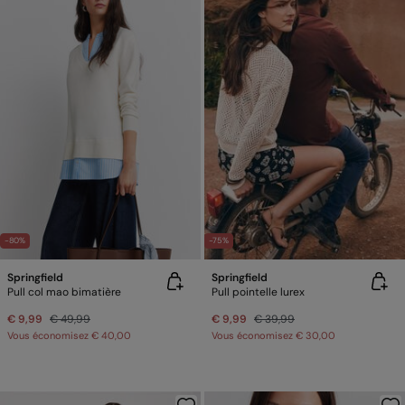
-80%
-75%
Springfield
Springfield
Pull col mao bimatière
Pull pointelle lurex
€ 9,99
€ 49,99
€ 9,99
€ 39,99
Vous économisez
€ 40,00
Vous économisez
€ 30,00