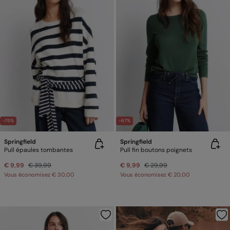
-75%
-67%
Springfield
Springfield
Pull épaules tombantes
Pull fin boutons poignets
€ 9,99
€ 39,99
€ 9,99
€ 29,99
Vous économisez
€ 30,00
Vous économisez
€ 20,00