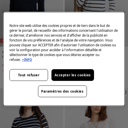
Notre site web utilise des cookies propres et de tiers dans le but de
gérer le portail, de recueillir des informations concernant l'utilisation de
ce dernier, d'améliorer nos services et d'afficher de la publicité en
fonction de vos préférences et de l'analyse de votre navigation. Vous
-67%
-67%
pouvez cliquer sur ACCEPTER afin d'autoriser l'utilisation de cookies ou
voir la configuration pour accéder à l'information détaillée et
Springfield
Springfield
sélectionner le type de cookies que vous désirez accepter ou
Pull fin boutons poignets
Pull fin boutons poignets
refuser.
+INFO
€ 9,99
€ 29,99
€ 9,99
€ 29,99
Vous économisez
€ 20,00
Vous économisez
€ 20,00
Tout refuser
Accepter les cookies
Paramètres des cookies