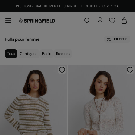
REJOIGNEZ
GRATUITEMENT LE SPRINGFIELD CLUB ET RECEVEZ 12 €
Pulls pour femme
FILTRER
Tous
Cardigans
Basic
Rayures