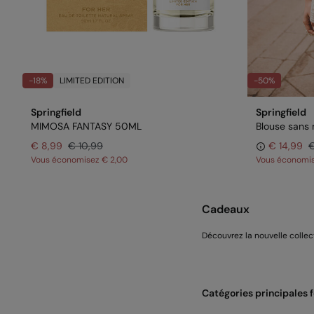
-18%
LIMITED EDITION
-50%
Springfield
Springfield
MIMOSA FANTASY 50ML
Blouse sans
€ 8,99
€ 10,99
€ 14,99
€
Vous économisez
€ 2,00
Vous économi
Cadeaux
Découvrez la nouvelle colle
Catégories principales