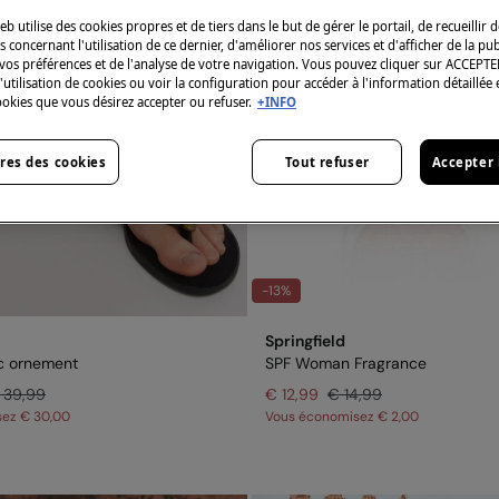
eb utilise des cookies propres et de tiers dans le but de gérer le portail, de recueillir 
 concernant l'utilisation de ce dernier, d'améliorer nos services et d'afficher de la pub
vos préférences et de l'analyse de votre navigation. Vous pouvez cliquer sur ACCEPTE
l'utilisation de cookies ou voir la configuration pour accéder à l'information détaillée 
ookies que vous désirez accepter ou refuser.
+INFO
res des cookies
Tout refuser
Accepter 
-13%
Springfield
c ornement
SPF Woman Fragrance
 39,99
€ 12,99
€ 14,99
sez
€ 30,00
Vous économisez
€ 2,00