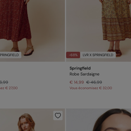
SPRINGFIELD
-68%
LVR X SPRINGFIELD
Springfield
Robe Sardaigne
6,99
€ 14,99
€ 46,99
sez
€ 27,00
Vous économisez
€ 32,00