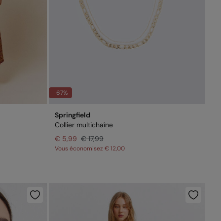
-67%
Springfield
Collier multichaîne
€ 5,99
€ 17,99
Vous économisez
€ 12,00