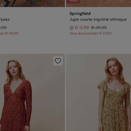
-68%
Springfield
 lurex
Jupe courte imprimé ethnique
9,99
€ 12,99
€ 39,99
sez
€ 30,00
Vous économisez
€ 27,00