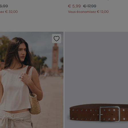
6,99
€ 5,99
€ 17,99
sez
€ 32,00
Vous économisez
€ 12,00