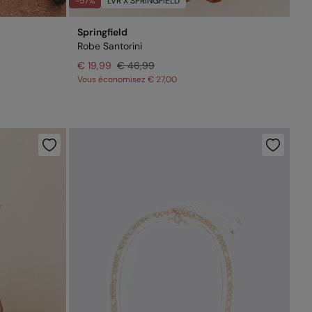
-57%
LVR X SPRINGFIELD
Springfield
Robe Santorini
€ 19,99
€ 46,99
Vous économisez
€ 27,00