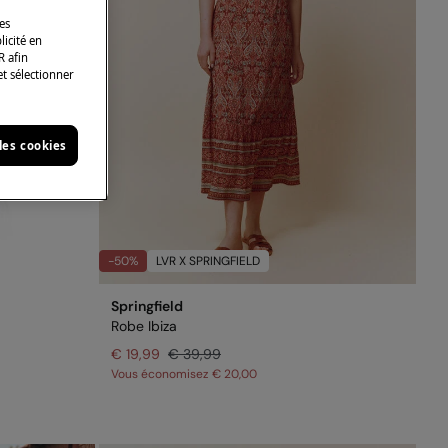
des
licité en
R afin
et sélectionner
les cookies
-50%
LVR X SPRINGFIELD
Springfield
Robe Ibiza
€ 19,99
€ 39,99
Vous économisez
€ 20,00