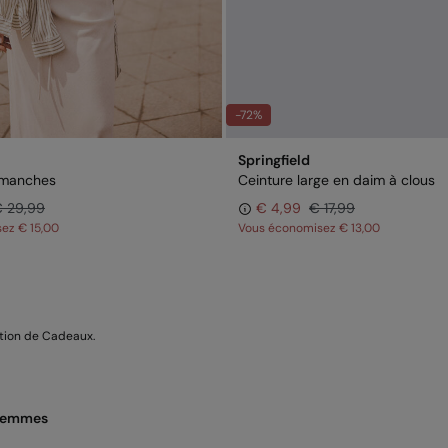
-72%
Springfield
 manches
Ceinture large en daim à clous
 29,99
€ 4,99
€ 17,99
sez
€ 15,00
Vous économisez
€ 13,00
ction de Cadeaux.
 femmes