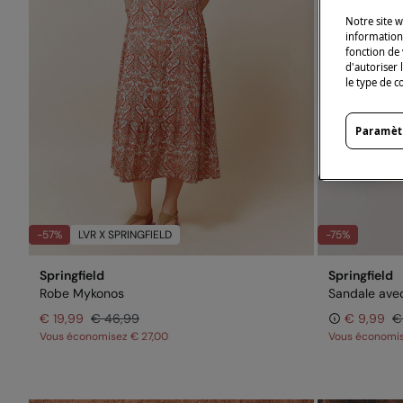
Notre site w
informations
fonction de 
d'autoriser 
le type de c
Paramèt
-57%
LVR X SPRINGFIELD
-75%
Springfield
Springfield
Robe Mykonos
Sandale ave
€ 19,99
€ 46,99
€ 9,99
€
Vous économisez
€ 27,00
Vous économi