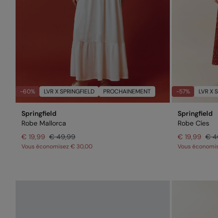
-60%
LVR X SPRINGFIELD
PROCHAINEMENT
-57%
LVR X 
Springfield
Springfield
Robe Mallorca
Robe Cíes
€ 19,99
€ 49,99
€ 19,99
€ 4
Vous économisez
€ 30,00
Vous économi