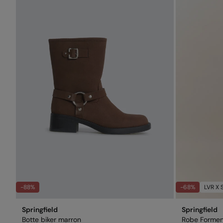
-88%
-68%
LVR X 
Springfield
Springfield
Botte biker marron
Robe Formen