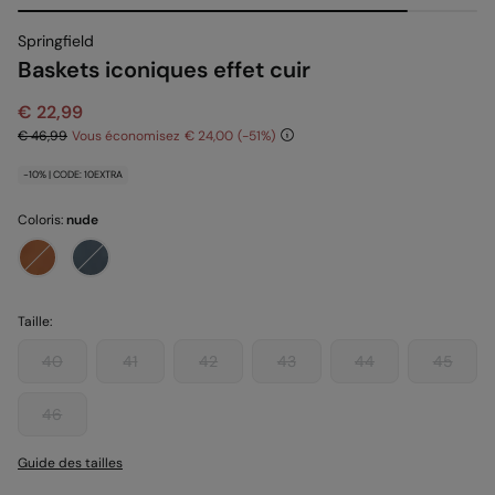
Springfield
Baskets iconiques effet cuir
€ 22,99
€ 46,99
Vous économisez
€ 24,00
51
-10% | CODE: 10EXTRA
Coloris:
nude
Taille:
40
41
42
43
44
45
46
Guide des tailles