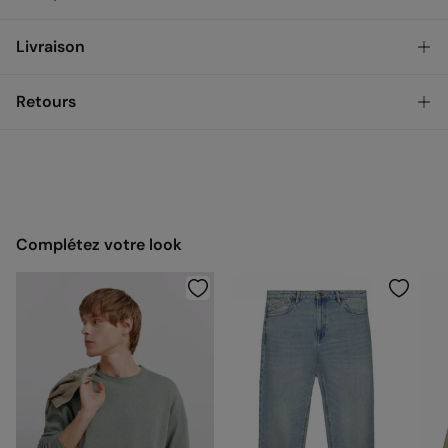
Composition
Livraison
SEMELLE: caoutchouc
,
TIGER: polyuréthane
,
DOUBLURE:
polyester
GRATUIT en achats plus de 50 €
Retrait en magasin
3,95 €
Retours
STANDARD
Vous disposez de
30 jours
pour effectuer votre retour à travers
l'une des méthodes suivantes :
3,95 €
Livraison à une adresse priveé
GRATUIT pour les commandes de plus de 50 €
Gratuit
Retour en magasin physique
Complétez votre look
Collecte à votre domicile