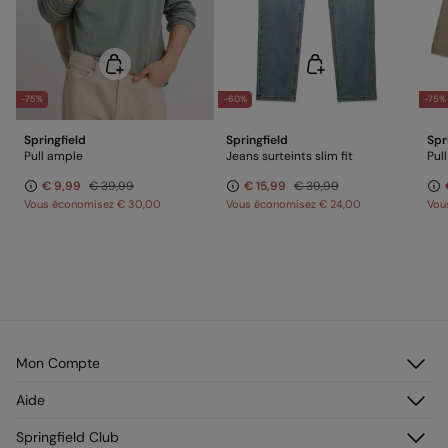
-75%
-60%
-75%
Springfield
Springfield
Spr
Pull ample
Jeans surteints slim fit
Pul
€ 9,99
€ 39,99
€ 15,99
€ 39,99
Vous économisez
€ 30,00
Vous économisez
€ 24,00
Vou
Mon Compte
Identifiez-vous
Aide
M’inscrire
Service Clientèle
Springfield Club
Mes adresses