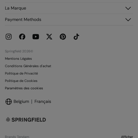
Foire aux questions
Mon historique de commandes
Découvrez-le
La Marque
Livraison
Adhérez !
Retours et rétraction
À propos de nous
Payment Methods
Promotions en cours
Franchises
Carte paiement Springcash
Pressroom
Carte Cadeau
Emploi
Conditionnalité Carte Cadeau
Boutiques
Springfield 2026©
Mentions Légales
Conditions Générales d'achat
Politique de Privacité
Politique de Cookies
Paramètres des cookies
Belgium
Français
Brands Tendam
Afficher