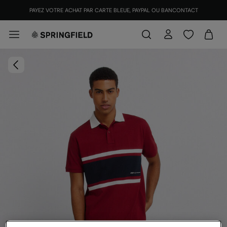
PAYEZ VOTRE ACHAT PAR CARTE BLEUE, PAYPAL OU BANCONTACT