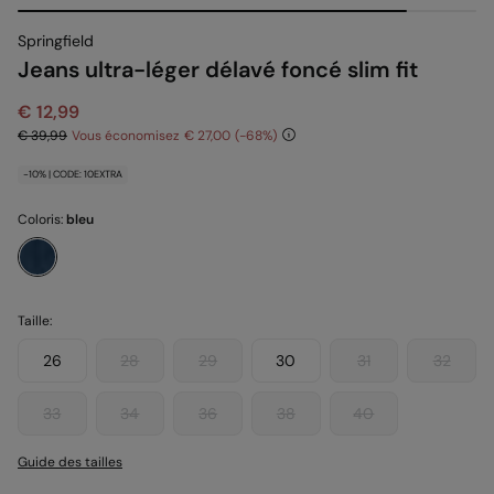
Springfield
Jeans ultra-léger délavé foncé slim fit
€ 12,99
€ 39,99
Vous économisez
€ 27,00
68
-10% | CODE: 10EXTRA
Coloris:
bleu
Taille:
26
28
29
30
31
32
33
34
36
38
40
Guide des tailles