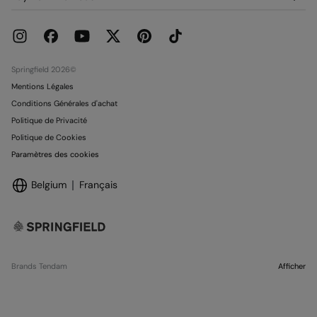
Promotions en cours
Franchises
Carte paiement Springcash
Pressroom
Carte Cadeau
Emploi
Conditionnalité Carte Cadeau
Boutiques
Springfield 2026©
Mentions Légales
Conditions Générales d'achat
Politique de Privacité
Politique de Cookies
Paramètres des cookies
Belgium
Français
Brands Tendam
Afficher