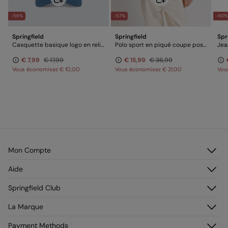
-56%
-57%
-60
Springfield
Springfield
Spr
Casquette basique logo en relief Springfield
Polo sport en piqué coupe positionnelle regular fit
Jea
€ 7,99
€ 17,99
€ 15,99
€ 36,99
Vous économisez
€ 10,00
Vous économisez
€ 21,00
Vou
Mon Compte
Identifiez-vous
Aide
M’inscrire
Service Clientèle
Springfield Club
Mes adresses
Foire aux questions
Mon historique de commandes
Découvrez-le
La Marque
Livraison
Adhérez !
Retours et rétraction
À propos de nous
Payment Methods