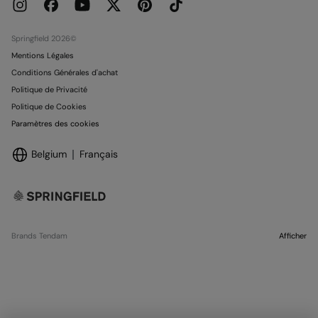
Carte Cadeau
Emploi
Conditionnalité Carte Cadeau
Boutiques
Springfield 2026©
Mentions Légales
Conditions Générales d'achat
Politique de Privacité
Politique de Cookies
Paramètres des cookies
Belgium
Français
Brands Tendam
Afficher