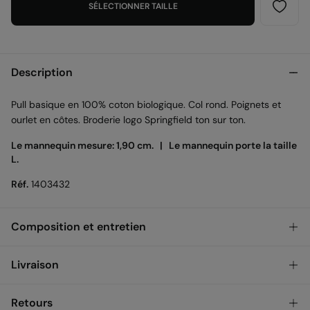
SÉLECTIONNER TAILLE
Description
Pull basique en 100% coton biologique. Col rond. Poignets et
ourlet en côtes. Broderie logo Springfield ton sur ton.
Le mannequin mesure: 1,90 cm. |
Le mannequin porte la taille
L.
Réf.
1403432
Composition et entretien
Composition
Livraison
100%
coton
GRATUIT en achats plus de 50 €
Retrait en magasin
3,95 €
Retours
Entretien