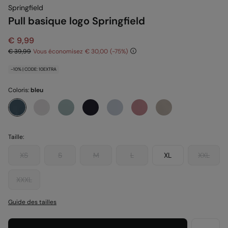
Springfield
Pull basique logo Springfield
€ 9,99
€ 39,99
Vous économisez
€ 30,00
75
-10% | CODE: 10EXTRA
Coloris:
bleu
Taille:
XS
S
M
L
XL
XXL
XXXL
Guide des tailles