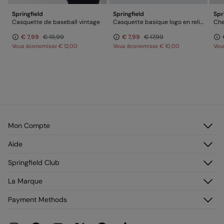
Springfield
Springfield
Spr
Casquette de baseball vintage
Casquette basique logo en relief Springfield
€ 7,99
€ 19,99
€ 7,99
€ 17,99
Vous économisez
€ 12,00
Vous économisez
€ 10,00
Vou
Mon Compte
Identifiez-vous
Aide
M’inscrire
Service Clientèle
Springfield Club
Mes adresses
Foire aux questions
Mon historique de commandes
Découvrez-le
La Marque
Livraison
Adhérez !
Retours et rétraction
À propos de nous
Payment Methods
Promotions en cours
Franchises
Carte paiement Springcash
Pressroom