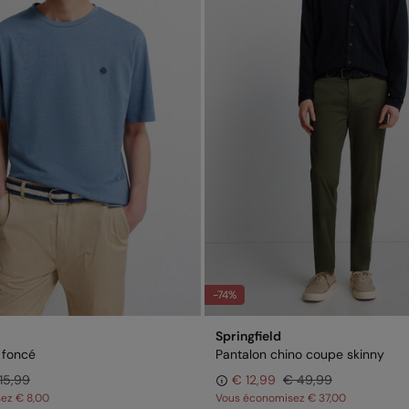
-74%
Springfield
t foncé
Pantalon chino coupe skinny
15,99
€ 12,99
€ 49,99
sez
€ 8,00
Vous économisez
€ 37,00