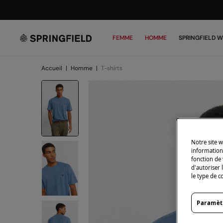
FEMME
HOMME
SPRINGFIELD 
Accueil
|
Homme
|
T-shirts
Notre site w
informations
fonction de 
d'autoriser 
le type de c
Paramèt