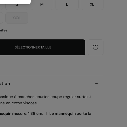
S
M
L
XL
XXXL
illes
SÉLECTIONNER TAILLE
ption
 basique à manches courtes coupe regular surteint
iné en coton viscose.
equin mesure: 1,88 cm. |
Le mannequin porte la