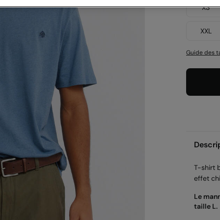
XS
XXL
Guide des ta
Descri
T-shirt
effet ch
Le mann
taille L.