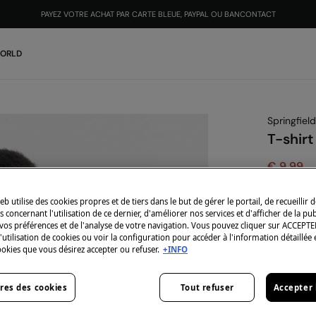
PAYEZ VOTRE ACHAT PAR CARTE BLEUE, PAYPAL OU BANCONTACT
WORLD
Springfield
T-shirt
€ 9,99
€ 15,99
Vou
eb utilise des cookies propres et de tiers dans le but de gérer le portail, de recueillir 
-10% | CO
 concernant l'utilisation de ce dernier, d'améliorer nos services et d'afficher de la pub
vos préférences et de l'analyse de votre navigation. Vous pouvez cliquer sur ACCEPTE
Coloris:
bl
l'utilisation de cookies ou voir la configuration pour accéder à l'information détaillée 
ookies que vous désirez accepter ou refuser.
+INFO
res des cookies
Tout refuser
Accepter 
Taille: