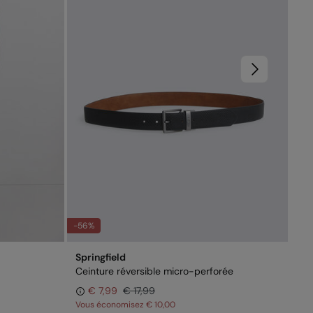
-56%
Springfield
Spr
Ceinture réversible micro-perforée
T-s
€ 7,99
€ 17,99
€ 1
Vous économisez
€ 10,00