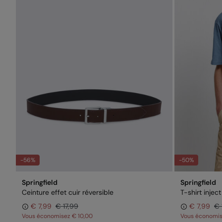
-56%
-50%
Springfield
Springfield
Ceinture effet cuir réversible
T-shirt injec
€ 7,99
€ 17,99
€ 7,99
€ 
Vous économisez
€ 10,00
Vous économi