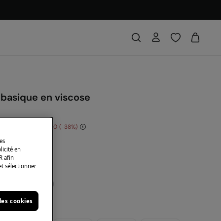
 basique en viscose
s économisez
€ 6,00
38
des
DE: 10EXTRA
licité en
R afin
eu
et sélectionner
les cookies