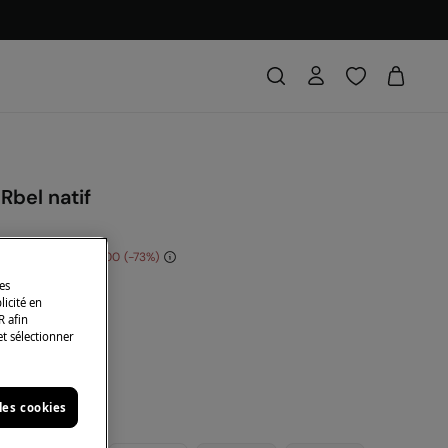
 Rbel natif
s économisez
€ 16,00
73
des
DE: 10EXTRA
licité en
R afin
eu
et sélectionner
les cookies