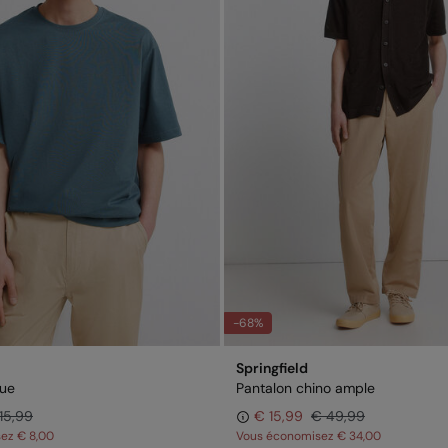
-68%
Springfield
que
Pantalon chino ample
15,99
€ 15,99
€ 49,99
sez
€ 8,00
Vous économisez
€ 34,00