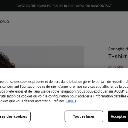
PAYEZ VOTRE ACHAT PAR CARTE BLEUE, PAYPAL OU BANCONTACT
WORLD
Springfield
T-shirt
€ 5,99
€ 21,99
Vou
eb utilise des cookies propres et de tiers dans le but de gérer le portail, de recueillir 
-10% | CO
 concernant l'utilisation de ce dernier, d'améliorer nos services et d'afficher de la pub
vos préférences et de l'analyse de votre navigation. Vous pouvez cliquer sur ACCEPTE
Coloris:
bl
l'utilisation de cookies ou voir la configuration pour accéder à l'information détaillée 
ookies que vous désirez accepter ou refuser.
+INFO
res des cookies
Tout refuser
Accepter 
Taille: