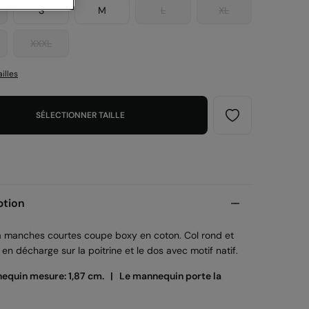
S
M
L
XL
XXXL
illes
SÉLECTIONNER TAILLE
ption
 à manches courtes coupe boxy en coton. Col rond et
en décharge sur la poitrine et le dos avec motif natif.
equin mesure: 1,87 cm. |
Le mannequin porte la