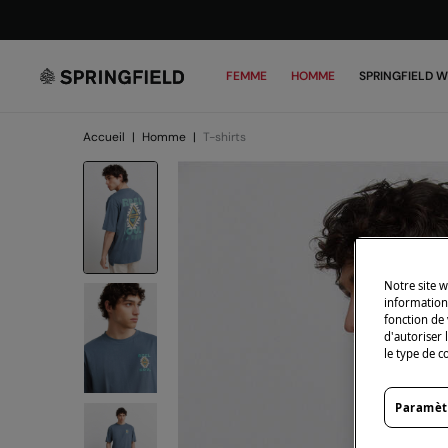
FEMME
HOMME
SPRINGFIELD 
Accueil
|
Homme
|
T-shirts
Notre site w
informations
fonction de 
d'autoriser 
le type de c
Paramèt