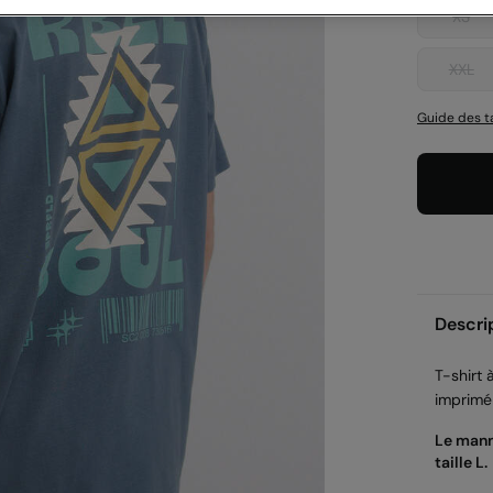
XS
XXL
Guide des ta
Descri
T-shirt
imprimé 
Le mann
taille L.