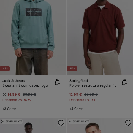
-63%
-57%
Jack & Jones
Springfield
Sweatshirt com capuz logo
Polo em estrutura regular fit
14,99 €
39,99 €
12,99 €
29,99 €
Desconto
25,00 €
Desconto
17,00 €
+3 Cores
+4 Cores
SEMELHANTE
SEMELHANTE