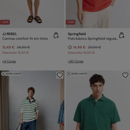
-50%
-50%
JJ REBEL
Springfield
Camisa comfort fit em linho
Polo básico Springfield regular fit
13,49 €
26,99 €
14,99 €
29,99 €
Desconto
13,50 €
Desconto
15,00 €
+4 Cores
+20 Cores
SEMELHANTE
SEMELHANTE