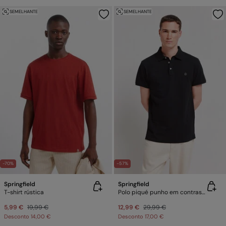
SEMELHANTE
SEMELHANTE
-70%
-57%
Springfield
Springfield
T-shirt rústica
Polo piqué punho em contraste slim fit
5,99 €
19,99 €
12,99 €
29,99 €
Desconto
14,00 €
Desconto
17,00 €