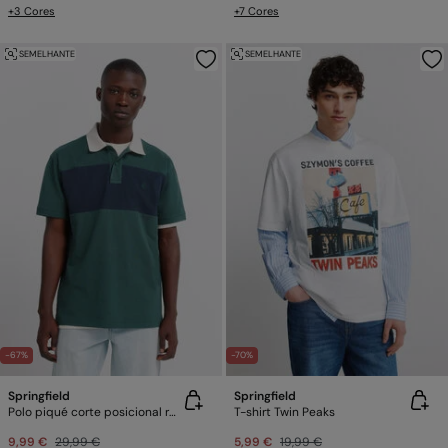
+3 Cores
+7 Cores
SEMELHANTE
SEMELHANTE
-67%
-70%
Springfield
Springfield
Polo piqué corte posicional regular fit
T-shirt Twin Peaks
9,99 €
29,99 €
5,99 €
19,99 €