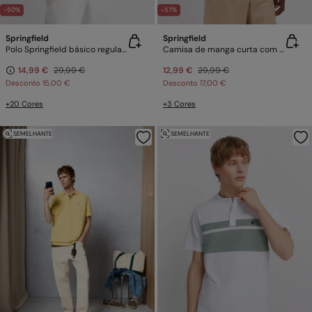
-50%
-57%
Springfield
Springfield
Polo Springfield básico regular fit
Camisa de manga curta com estrutura bicolor
14,99 €
29,99 €
12,99 €
29,99 €
Desconto
15,00 €
Desconto
17,00 €
+20 Cores
+3 Cores
SEMELHANTE
SEMELHANTE