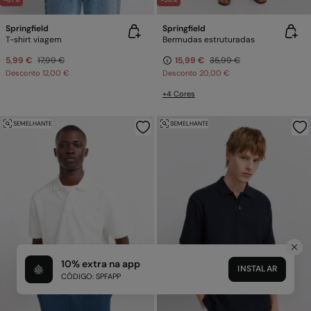
-67%
-56%
Springfield
Springfield
T-shirt viagem
Bermudas estruturadas
5,99 €
17,99 €
15,99 €
35,99 €
Desconto
12,00 €
Desconto
20,00 €
+4 Cores
SEMELHANTE
SEMELHANTE
10% extra na app
INSTALAR
CÓDIGO: SPFAPP