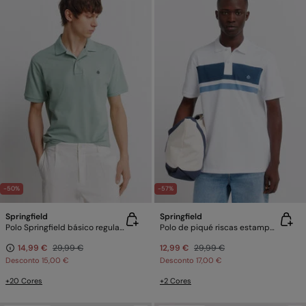
-50%
-57%
Springfield
Springfield
Polo Springfield básico regular fit
Polo de piqué riscas estampadas regular fit
14,99 €
29,99 €
12,99 €
29,99 €
Desconto
15,00 €
Desconto
17,00 €
+20 Cores
+2 Cores