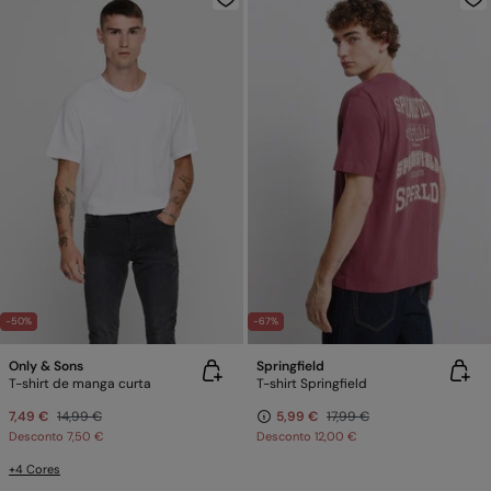
-50%
-67%
Only & Sons
Springfield
T-shirt de manga curta
T-shirt Springfield
7,49 €
14,99 €
5,99 €
17,99 €
Desconto
7,50 €
Desconto
12,00 €
+4 Cores