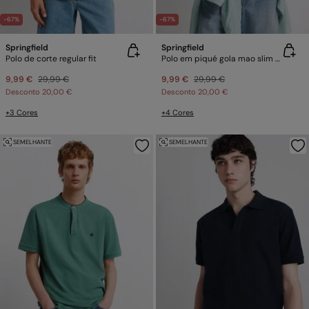
-67%
-67%
Springfield
Springfield
Polo de corte regular fit
Polo em piqué gola mao slim fit
9,99 €
29,99 €
9,99 €
29,99 €
Desconto
20,00 €
Desconto
20,00 €
+3 Cores
+4 Cores
SEMELHANTE
SEMELHANTE