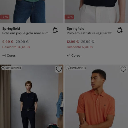
-67%
-57%
Springfield
Springfield
Polo em piqué gola mao slim fit
Polo em estrutura regular fit
9,99 €
29,99 €
12,99 €
29,99 €
Desconto
20,00 €
Desconto
17,00 €
+4 Cores
+4 Cores
SEMELHANTE
SEMELHANTE