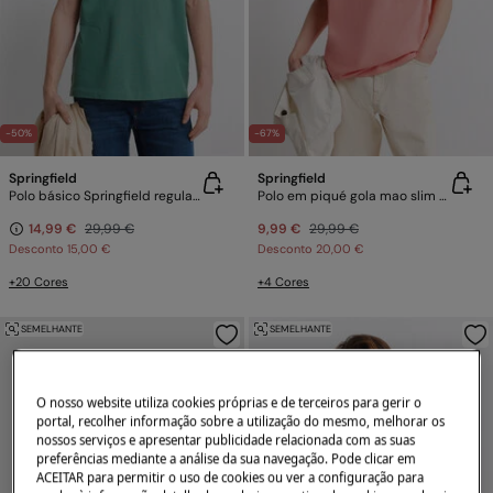
-50%
-67%
Springfield
Springfield
Polo básico Springfield regular fit
Polo em piqué gola mao slim fit
14,99 €
29,99 €
9,99 €
29,99 €
Desconto
15,00 €
Desconto
20,00 €
+20 Cores
+4 Cores
SEMELHANTE
SEMELHANTE
O nosso website utiliza cookies próprias e de terceiros para gerir o
portal, recolher informação sobre a utilização do mesmo, melhorar os
nossos serviços e apresentar publicidade relacionada com as suas
preferências mediante a análise da sua navegação. Pode clicar em
ACEITAR para permitir o uso de cookies ou ver a configuração para