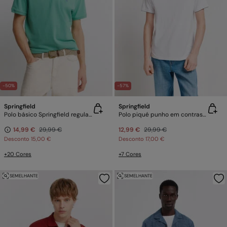
-50%
-57%
Springfield
Springfield
Polo básico Springfield regular fit
Polo piqué punho em contraste slim fit
14,99 €
29,99 €
12,99 €
29,99 €
Desconto
15,00 €
Desconto
17,00 €
+20 Cores
+7 Cores
SEMELHANTE
SEMELHANTE