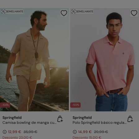
SEMELHANTE
SEMELHANTE
-64%
-50%
Springfield
Springfield
Camisa bowling de manga curta tipo linho
Polo Springfield básico regular fit
12,99 €
35,99 €
14,99 €
29,99 €
Desconto
23,00 €
Desconto
15,00 €