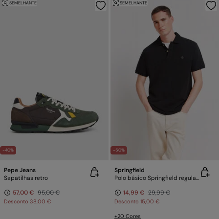
SEMELHANTE
SEMELHANTE
-40%
-50%
Pepe Jeans
Springfield
Sapatilhas retro
Polo básico Springfield regular fit
57,00 €
95,00 €
14,99 €
29,99 €
Desconto
38,00 €
Desconto
15,00 €
+20 Cores