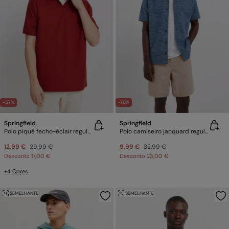
-57%
-70%
Springfield
Springfield
Polo piqué fecho-éclair regular fit
Polo camiseiro jacquard regular fit
12,99 €
29,99 €
9,99 €
32,99 €
Desconto
17,00 €
Desconto
23,00 €
+4 Cores
SEMELHANTE
SEMELHANTE