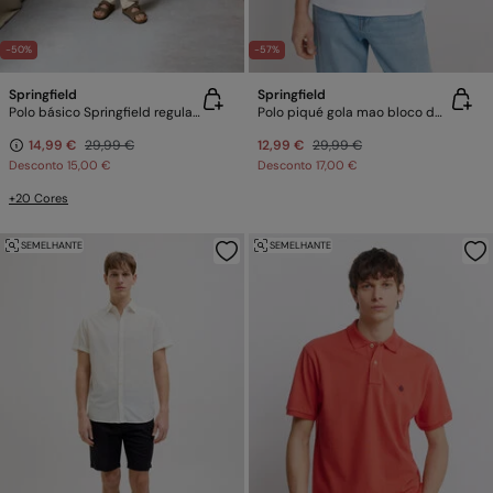
-50%
-57%
Springfield
Springfield
Polo básico Springfield regular fit
Polo piqué gola mao bloco de cor slim fit
14,99 €
29,99 €
12,99 €
29,99 €
Desconto
15,00 €
Desconto
17,00 €
+20 Cores
SEMELHANTE
SEMELHANTE