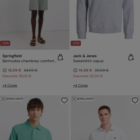
-54%
-63%
Springfield
Jack & Jones
Bermudas chambray comfort slim fit
Sweatshirt capuz
15,99 €
34,99 €
14,99 €
39,99 €
Desconto
19,00 €
Desconto
25,00 €
+4 Cores
+4 Cores
SEMELHANTE
SEMELHANTE