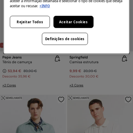
aceder à informação detalhada e selecionar o tipo de cookies que deseja
aceitar ou recusar.
+INFO
Rejeitar Todos
Aceitar Cookies
Definições de cookies
-40%
-75%
Pepe Jeans
Springfield
Tênis de camurça
Camisa estrutura
53,94 €
89,90 €
9,99 €
39,99 €
Desconto
35,96 €
Desconto
30,00 €
+2 Cores
+3 Cores
SEMELHANTE
SEMELHANTE