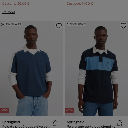
Desconto
20,00 €
Desconto
14,00 €
+2 Cores
SEMELHANTE
SEMELHANTE
-70%
-67%
Springfield
Springfield
Polo de piqué desportivo com contraste regular fit
Polo piqué corte posicional regular fit