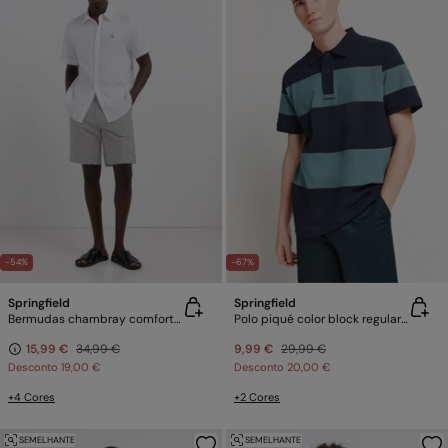
-54%
-67%
Springfield
Springfield
Bermudas chambray comfort slim fit
Polo piqué color block regular fit
15,99 €
34,99 €
9,99 €
29,99 €
Desconto
19,00 €
Desconto
20,00 €
+4 Cores
+2 Cores
SEMELHANTE
SEMELHANTE