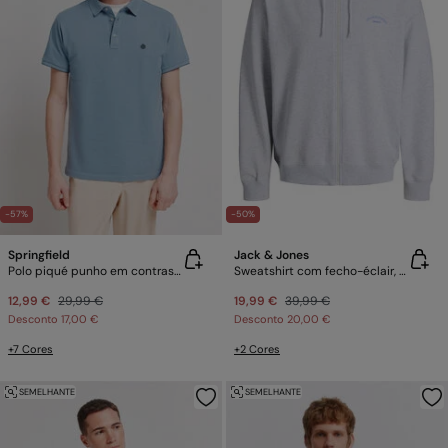
-57%
-50%
Springfield
Jack & Jones
Polo piqué punho em contraste slim fit
Sweatshirt com fecho-éclair, estilo descontraído
12,99 €
29,99 €
19,99 €
39,99 €
Desconto
17,00 €
Desconto
20,00 €
+7 Cores
+2 Cores
SEMELHANTE
SEMELHANTE