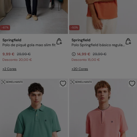
-67%
-50%
Springfield
Springfield
Polo de piqué gola mao slim fit
Polo Springfield básico regular fit
9,99 €
29,99 €
14,99 €
29,99 €
Desconto
20,00 €
Desconto
15,00 €
+2 Cores
+20 Cores
SEMELHANTE
SEMELHANTE