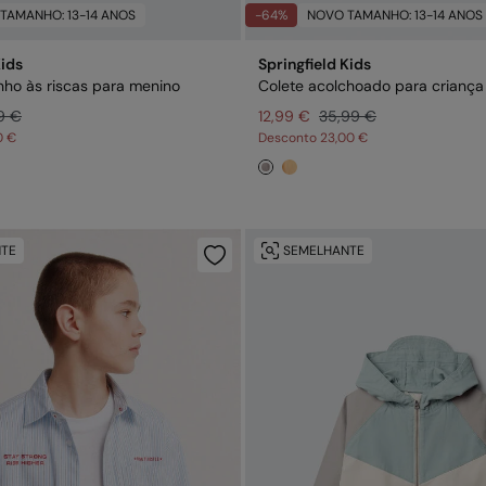
TAMANHO: 13-14 ANOS
-64%
NOVO TAMANHO: 13-14 ANOS
Kids
Springfield Kids
nho às riscas para menino
Colete acolchoado para criança
9 €
12,99 €
35,99 €
0 €
Desconto
23,00 €
TE
SEMELHANTE