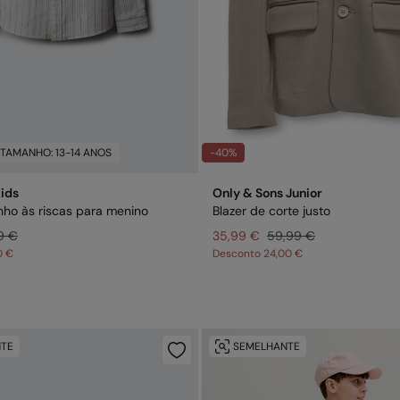
TAMANHO: 13-14 ANOS
-40%
Kids
Only & Sons Junior
nho às riscas para menino
Blazer de corte justo
9 €
35,99 €
59,99 €
0 €
Desconto
24,00 €
TE
SEMELHANTE