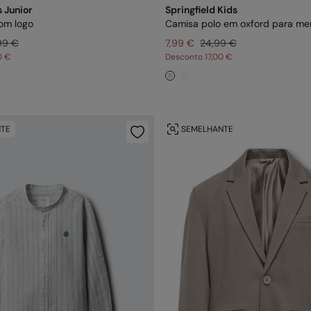
 Junior
Springfield Kids
om logo
Camisa polo em oxford para me
99 €
7,99 €
24,99 €
0 €
Desconto
17,00 €
TE
SEMELHANTE