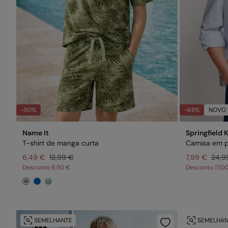
-50%
-68%
NOVO 
Name It
Springfield 
T-shirt de manga curta
6,49 €
12,99 €
7,99 €
24,9
Desconto
6,50 €
Desconto
17,0
SEMELHANTE
SEMELHAN