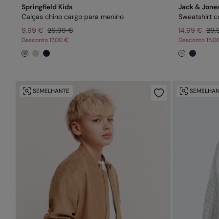
Springfield Kids
Jack & Jones
Calças chino cargo para menino
Sweatshirt c
9,99 €
26,99 €
14,99 €
29,
Desconto
17,00 €
Desconto
15,0
SEMELHANTE
SEMELHAN