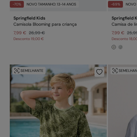
-70%
NOVO TAMANHO: 13-14 ANOS
-69%
NOVO 
Springfield Kids
Springfield 
Camisola Blooming para criança
Camisa de li
7,99 €
26,99 €
7,99 €
25,9
Desconto
19,00 €
Desconto
18,0
SEMELHANTE
SEMELHAN