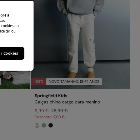
obre a
uas
e cookies ou
aceitar ou
ar Cookies
-63%
NOVO TAMANHO: 13-14 ANOS
Springfield Kids
Calças chino cargo para menino
9,99 €
26,99 €
Desconto
17,00 €