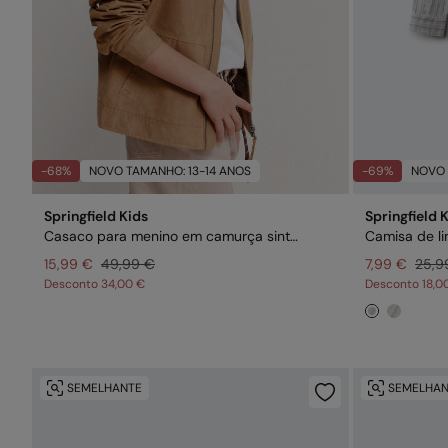
-68%
NOVO TAMANHO: 13-14 ANOS
-69%
NOVO 
Springfield Kids
Springfield 
Casaco para menino em camurça sintética
Camisa de li
15,99 €
49,99 €
7,99 €
25,9
Desconto
34,00 €
Desconto
18,0
SEMELHANTE
SEMELHAN