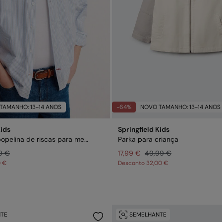
TAMANHO: 13-14 ANOS
-64%
NOVO TAMANHO: 13-14 ANOS
Kids
Springfield Kids
Camisa em popelina de riscas para menino
Parka para criança
9 €
17,99 €
49,99 €
0 €
Desconto
32,00 €
TE
SEMELHANTE