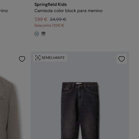
Springfield Kids
nino
Camisola color block para menino
7,99 €
24,99 €
Desconto
17,00 €
SEMELHANTE