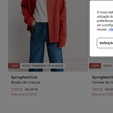
O nosso webs
utilização 
preferência
ver a config
recusar.
+I
Definiçõ
-55%
NOVO TAMANHO: 13-14 ANOS
-68%
NOVO 
Springfield Kids
Springfield 
Blusão de criança
Camisa de r
17,99 €
39,99 €
7,99 €
24,9
Desconto
22,00 €
Desconto
17,0