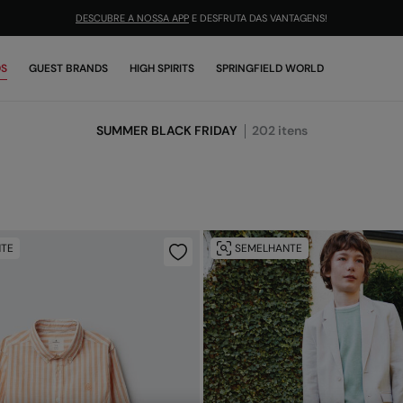
DESCUBRE A NOSSA APP
E DESFRUTA DAS VANTAGENS!
OS
GUEST BRANDS
HIGH SPIRITS
SPRINGFIELD WORLD
SUMMER BLACK FRIDAY
202
itens
TE
SEMELHANTE