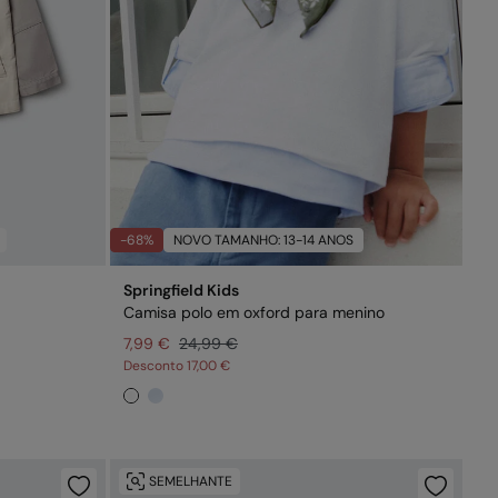
-68%
NOVO TAMANHO: 13-14 ANOS
Springfield Kids
Camisa polo em oxford para menino
7,99 €
24,99 €
Desconto
17,00 €
SEMELHANTE