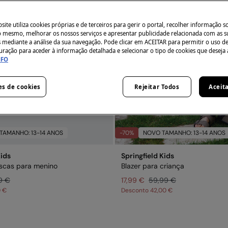
ite utiliza cookies próprias e de terceiros para gerir o portal, recolher informação s
do mesmo, melhorar os nossos serviços e apresentar publicidade relacionada com as s
s mediante a análise da sua navegação. Pode clicar em ACEITAR para permitir o uso d
uração para aceder à informação detalhada e selecionar o tipo de cookies que deseja 
NFO
es de cookies
Rejeitar Todos
Aceit
TAMANHO: 13-14 ANOS
-70%
NOVO TAMANHO: 13-14 ANOS
Kids
Springfield Kids
iscas para menino
Blazer para criança
9 €
17,99 €
59,99 €
0 €
Desconto
42,00 €