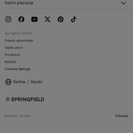
Način plaćanja
Dostava
Franšize
Vraćanja i otkazivanja
Štampa
Trenutne promocije
Radi sa nama
Prodavnice
Springfield 2026©
Pravno upozorenje
Opšti uslovi
Privatnost
Kolačići
Cookies Settings
Serbia
Srpski
Brendovi Tendam
Prikazati