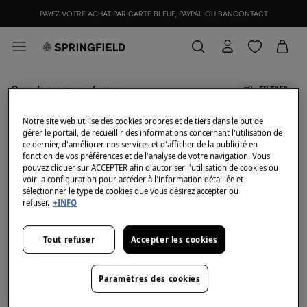
PAYEZ VOTRE ACHAT PAR CARTE BLEUE, PAYPAL OU BANCONTACT
Grands sacs pour femme
FILTRER
Notre site web utilise des cookies propres et de tiers dans le but de
Tous
Crossbody
gérer le portail, de recueillir des informations concernant l'utilisation de
ce dernier, d'améliorer nos services et d'afficher de la publicité en
fonction de vos préférences et de l'analyse de votre navigation. Vous
En ce moment, nous n'avons pas d'articles en stock de
pouvez cliquer sur ACCEPTER afin d'autoriser l'utilisation de cookies ou
la catégorie sélectionnée.
voir la configuration pour accéder à l'information détaillée et
Mais ne vous inquiétez pas, nous disposons de
sélectionner le type de cookies que vous désirez accepter ou
nombreux articles qui peuvent vous intéresser.
refuser.
+INFO
Grands sacs pour femme
Tout refuser
Accepter les cookies
Découvrez la nouvelle collection de Grands sacs pour femme.
Paramètres des cookies