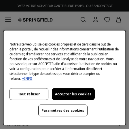
PAYEZ VOTRE ACHAT PAR CARTE BLEUE, PAYPAL OU BANCONTACT
2=50€
FILTRER
Notre site web utilise des cookies propres et de tiers dans le but de
gérer le portail, de recueillir des informations concernant l'utilisation de
Tous
2x60
ce dernier, d'améliorer nos services et d'afficher de la publicité en
fonction de vos préférences et de l'analyse de votre navigation. Vous
pouvez cliquer sur ACCEPTER afin d'autoriser l'utilisation de cookies ou
En ce moment, nous n'avons pas d'articles en stock de
voir la configuration pour accéder à l'information détaillée et
sélectionner le type de cookies que vous désirez accepter ou
la catégorie sélectionnée.
refuser.
+INFO
Mais ne vous inquiétez pas, nous disposons de
nombreux articles qui peuvent vous intéresser.
Tout refuser
Accepter les cookies
View legal terms and conditions and the validity of the promotion
here
.
Paramètres des cookies
Mon Compte