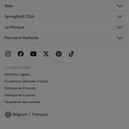
Identifiez-vous
Aide
M’inscrire
Service Clientèle
Springfield Club
Mes adresses
Foire aux questions
Mon historique de commandes
Découvrez-le
La Marque
Livraison
Adhérez !
Retours et rétraction
À propos de nous
Payment Methods
Promotions en cours
Franchises
Carte paiement Springcash
Pressroom
Carte Cadeau
Emploi
Conditionnalité Carte Cadeau
Boutiques
Springfield 2026©
Mentions Légales
Conditions Générales d'achat
Politique de Privacité
Politique de Cookies
Paramètres des cookies
Belgium
Français