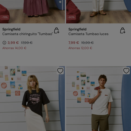
-78%
-60%
Springfield
Springfield
Camiseta chiringuito "Tumbao"
Camiseta Tumbao luces
3,99 €
17,99 €
7,99 €
19,99 €
Ahorras
14,00 €
Ahorras
12,00 €