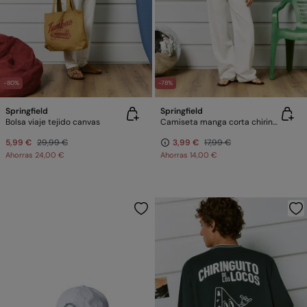
-80%
-78%
Springfield
Springfield
Bolsa viaje tejido canvas
Camiseta manga corta chiringuito " Los locos"
5,99 €
29,99 €
3,99 €
17,99 €
Ahorras
24,00 €
Ahorras
14,00 €