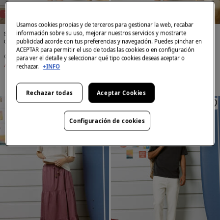
-78%
-70%
Usamos cookies propias y de terceros para gestionar la web, recabar
información sobre su uso, mejorar nuestros servicios y mostrarte
Springfield
Springfield
publicidad acorde con tus preferencias y navegación. Puedes pinchar en
Camiseta manga corta chiringuito "Aura"
Camiseta Chiringuito Aura Caparica
ACEPTAR para permitir el uso de todas las cookies o en configuración
3,99 €
17,99 €
5,99 €
19,99 €
para ver el detalle y seleccionar qué tipo cookies deseas aceptar o
Ahorras
14,00 €
Ahorras
14,00 €
rechazar.
+INFO
Rechazar todas
Aceptar Cookies
Configuración de cookies