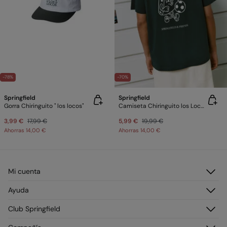
-78%
-70%
Springfield
Springfield
Gorra Chiringuito " los locos"
Camiseta Chiringuito los Locos
3,99 €
17,99 €
5,99 €
19,99 €
Ahorras
14,00 €
Ahorras
14,00 €
Mi cuenta
Iniciar sesión
Ayuda
Registrarme
Atención al cliente
Club Springfield
Direcciones de envío
Preguntas frecuentes
Historial de pedidos
Descúbrelo