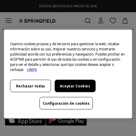
ENVÍOS GRATUITOS A PARTIR DE 30€
Mi cuenta
Usamos cookies propias y de terceros para gestionar la web, recabar
información sobre su uso, mejorar nuestros servicios y mostrarte
Iniciar sesión
Ayuda
publicidad acorde con tus preferencias y navegación. Puedes pinchar en
Registrarme
ACEPTAR para permitir el uso de todas las cookies o en configuración
Atención al cliente
Club Springfield
para ver el detalle y seleccionar qué tipo cookies deseas aceptar o
Direcciones de envío
Preguntas frecuentes
rechazar.
+INFO
Historial de pedidos
Descúbrelo
Compañía
Envío
¡Únete!
Cambios y devoluciones
¿Quiénes somos?
Rechazar todas
Aceptar Cookies
Métodos de pago
Promociones vigentes
Franquicias
Tarjeta regalo online
Prensa
Configuración de cookies
Condiciones legales de la tarjeta regalo online
Nuestra app
Trabaja con nosotros
Condiciones reserva en tienda
Be a Creator
Concursos y Sorteos
Tiendas
Huella de Carbono
Objetivos Desarrollo Sostenible