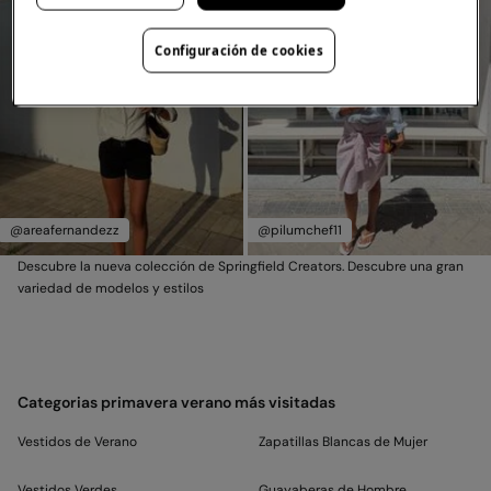
Configuración de cookies
@areafernandezz
@pilumchef11
Descubre la nueva colección de Springfield Creators. Descubre una gran
variedad de modelos y estilos
Categorias primavera verano más visitadas
Vestidos de Verano
Zapatillas Blancas de Mujer
Vestidos Verdes
Guayaberas de Hombre