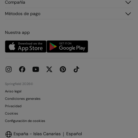
Compañía
Envío
¡Únete!
Cambios y devoluciones
¿Quiénes somos?
Métodos de pago
Promociones vigentes
Franquicias
Tarjeta regalo online
Prensa
Condiciones legales de la tarjeta regalo online
Nuestra app
Trabaja con nosotros
Condiciones reserva en tienda
Be a Creator
Concursos y Sorteos
Tiendas
Huella de Carbono
Objetivos Desarrollo Sostenible
Springfield 2026©
Aviso legal
Condiciones generales
Privacidad
Cookies
Configuración de cookies
España - Islas Canarias
Español