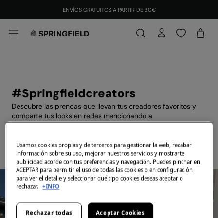
ENVÍOS GRATUITOS A PARTIR DE 30€
#Springfieldcreators
Descubre las prendas que llevan tus creadores favoritos y
comparte tus looks en redes mencionando a
@springfieldofficial y #springfieldcreators
Usamos cookies propias y de terceros para gestionar la web, recabar
información sobre su uso, mejorar nuestros servicios y mostrarte
publicidad acorde con tus preferencias y navegación. Puedes pinchar en
ACEPTAR para permitir el uso de todas las cookies o en configuración
para ver el detalle y seleccionar qué tipo cookies deseas aceptar o
rechazar.
+INFO
Rechazar todas
Aceptar Cookies