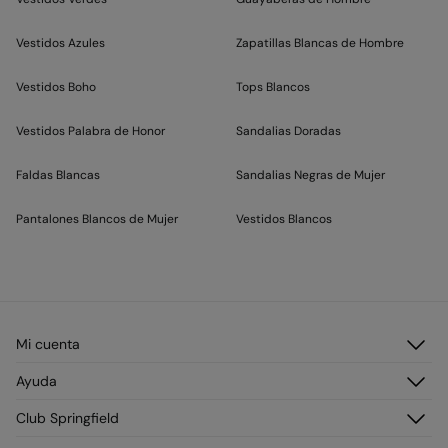
Vestidos Azules
Zapatillas Blancas de Hombre
Vestidos Boho
Tops Blancos
Vestidos Palabra de Honor
Sandalias Doradas
Faldas Blancas
Sandalias Negras de Mujer
Pantalones Blancos de Mujer
Vestidos Blancos
Mi cuenta
Iniciar sesión
Ayuda
Registrarme
Atención al cliente
Club Springfield
Direcciones de envío
Preguntas frecuentes
Historial de pedidos
Descúbrelo