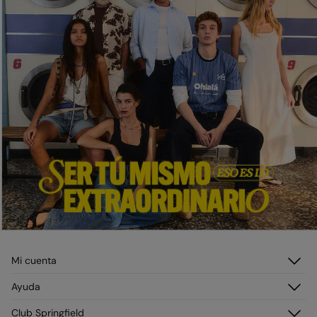
Mi cuenta
Iniciar sesión
Ayuda
Registrarme
Atención al cliente
Club Springfield
Direcciones de envío