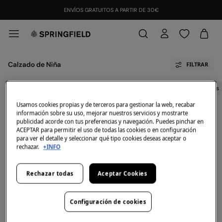
ENVÍOS GRATUITOS A PARTIR DE 30€
Calzado de Niña
FILTRAR
Todo
Vestidos
Chaquetas
Sudaderas
Jerséis
Camisas Y Blusas
Usamos cookies propias y de terceros para gestionar la web, recabar
información sobre su uso, mejorar nuestros servicios y mostrarte
Ahora mismo no tenemos artículos en stock de la
publicidad acorde con tus preferencias y navegación. Puedes pinchar en
categoría seleccionada.
ACEPTAR para permitir el uso de todas las cookies o en configuración
Pero no te preocupes, tenemos un montón de
para ver el detalle y seleccionar qué tipo cookies deseas aceptar o
artículos que pueden ser tuyos.
rechazar.
+INFO
Descubre la nueva colección de Calzado de Niña. Variedad de diseños y
colores
Rechazar todas
Aceptar Cookies
Configuración de cookies