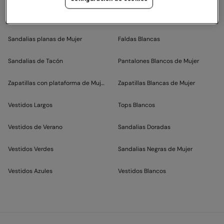
Pantalones de Lino de Mujer
Vestidos Palabra de Honor
Sandalias planas de Mujer
Faldas Blancas
Sandalias de Tacón
Pantalones Blancos de Mujer
Zapatillas con plataforma de Mujer
Zapatillas Blancas de Mujer
Vestidos Largos
Tops Blancos
Vestidos de Verano
Sandalias Doradas
Vestidos Verdes
Sandalias Negras de Mujer
Vestidos Azules
Vestidos Blancos