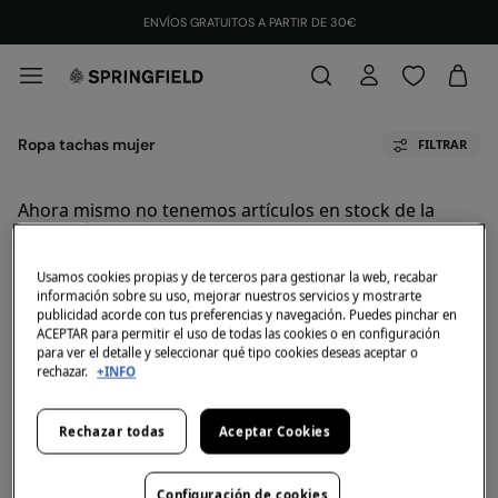
ENVÍOS GRATUITOS A PARTIR DE 30€
Ropa tachas mujer
FILTRAR
Ahora mismo no tenemos artículos en stock de la
categoría seleccionada.
Pero no te preocupes, tenemos un montón de
artículos que pueden ser tuyos.
Usamos cookies propias y de terceros para gestionar la web, recabar
información sobre su uso, mejorar nuestros servicios y mostrarte
Descubre la nueva colección de Ropa tachas mujer. Descubre una gran
publicidad acorde con tus preferencias y navegación. Puedes pinchar en
variedad de modelos y estilos
ACEPTAR para permitir el uso de todas las cookies o en configuración
para ver el detalle y seleccionar qué tipo cookies deseas aceptar o
rechazar.
+INFO
Rechazar todas
Aceptar Cookies
Categorias primavera verano más visitadas
Pantalones Cargo de Mujer
Vestidos Boho
Configuración de cookies