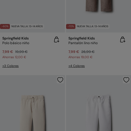
-60%
NUEVA TALLA: 13-14 AÑOS
-70%
NUEVA TALLA: 13-14 AÑOS
Springfield Kids
Springfield Kids
Polo básico niño
Pantalón lino niño
7,99 €
19,99 €
7,99 €
26,99 €
Ahorras
12,00 €
Ahorras
19,00 €
+3 Colores
+4 Colores