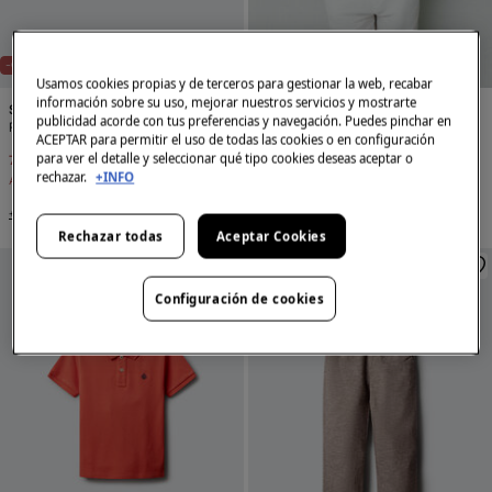
-60%
NUEVA TALLA: 13-14 AÑOS
-70%
NUEVA TALLA: 13-14 AÑOS
Usamos cookies propias y de terceros para gestionar la web, recabar
información sobre su uso, mejorar nuestros servicios y mostrarte
Springfield Kids
Springfield Kids
publicidad acorde con tus preferencias y navegación. Puedes pinchar en
Polo básico niño
Polo básico niño
ACEPTAR para permitir el uso de todas las cookies o en configuración
para ver el detalle y seleccionar qué tipo cookies deseas aceptar o
7,99 €
19,99 €
5,99 €
19,99 €
rechazar.
+INFO
Ahorras
12,00 €
Ahorras
14,00 €
+3 Colores
+3 Colores
Rechazar todas
Aceptar Cookies
Configuración de cookies