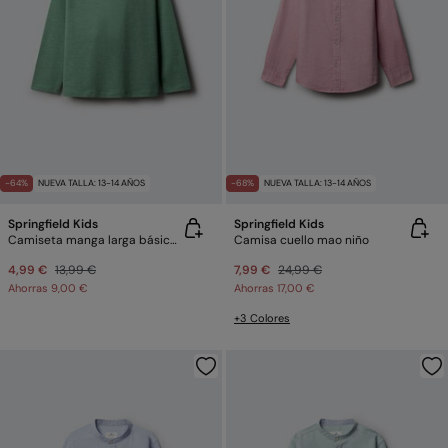
-64%
NUEVA TALLA: 13-14 AÑOS
-68%
NUEVA TALLA: 13-14 AÑOS
Springfield Kids
Springfield Kids
Camiseta manga larga básica niño
Camisa cuello mao niño
4,99 €
13,99 €
7,99 €
24,99 €
Ahorras
9,00 €
Ahorras
17,00 €
+3 Colores