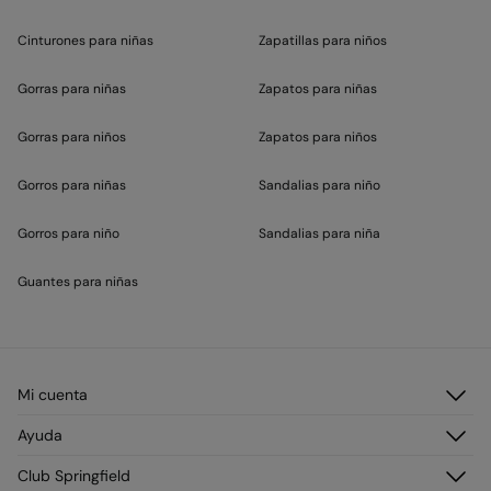
Cinturones para niñas
Zapatillas para niños
Gorras para niñas
Zapatos para niñas
Gorras para niños
Zapatos para niños
Gorros para niñas
Sandalias para niño
Gorros para niño
Sandalias para niña
Guantes para niñas
Mi cuenta
Iniciar sesión
Ayuda
Registrarme
Atención al cliente
Club Springfield
Direcciones de envío
Preguntas frecuentes