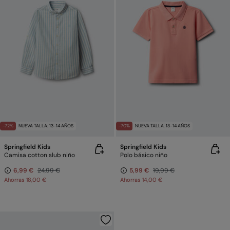
-72%
NUEVA TALLA: 13-14 AÑOS
-70%
NUEVA TALLA: 13-14 AÑOS
Springfield Kids
Springfield Kids
Camisa cotton slub niño
Polo básico niño
6,99 €
24,99 €
5,99 €
19,99 €
Ahorras
18,00 €
Ahorras
14,00 €