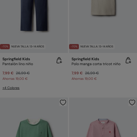
-70%
NUEVA TALLA: 13-14 AÑOS
-70%
NUEVA TALLA: 13-14 AÑOS
Springfield Kids
Springfield Kids
Pantalón lino niño
Polo manga corta tricot niño
7,99 €
26,99 €
7,99 €
26,99 €
Ahorras
19,00 €
Ahorras
19,00 €
+4 Colores