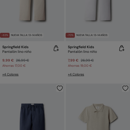
-63%
NUEVA TALLA: 13-14 AÑOS
-70%
NUEVA TALLA: 13-14 AÑOS
Springfield Kids
Springfield Kids
Pantalón lino niño
Pantalón lino niño
9,99 €
26,99 €
7,99 €
26,99 €
Ahorras
17,00 €
Ahorras
19,00 €
+4 Colores
+4 Colores