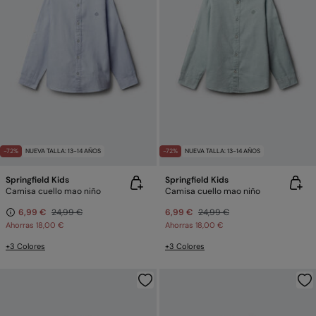
-72%
NUEVA TALLA: 13-14 AÑOS
-72%
NUEVA TALLA: 13-14 AÑOS
Springfield Kids
Springfield Kids
Camisa cuello mao niño
Camisa cuello mao niño
6,99 €
24,99 €
6,99 €
24,99 €
Ahorras
18,00 €
Ahorras
18,00 €
+3 Colores
+3 Colores