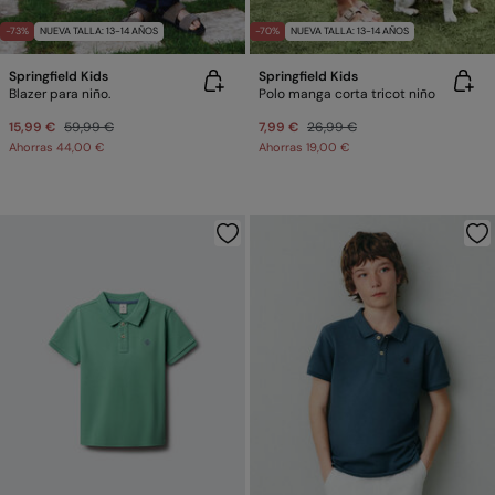
-73%
NUEVA TALLA: 13-14 AÑOS
-70%
NUEVA TALLA: 13-14 AÑOS
Springfield Kids
Springfield Kids
Blazer para niño.
Polo manga corta tricot niño
15,99 €
59,99 €
7,99 €
26,99 €
Ahorras
44,00 €
Ahorras
19,00 €