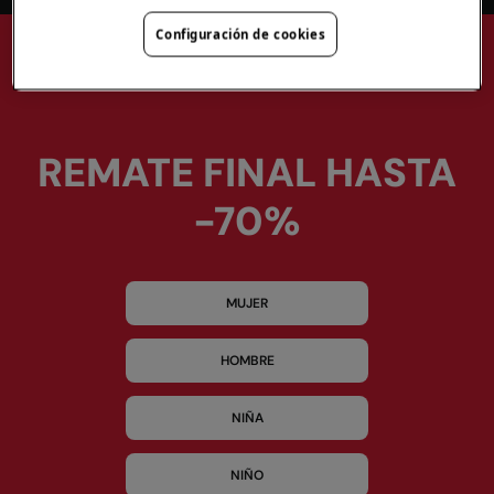
Configuración de cookies
REMATE FINAL HASTA
-70%
MUJER
HOMBRE
NIÑA
NIÑO