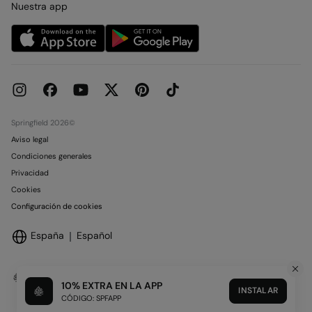
Condiciones legales de la tarjeta regalo online
Nuestra app
Trabaja con nosotros
Condiciones reserva en tienda
Be a Creator
Concursos y Sorteos
Tiendas
Huella de Carbono
Objetivos Desarrollo Sostenible
Springfield 2026©
Aviso legal
Condiciones generales
Privacidad
Cookies
Configuración de cookies
España
Español
10% EXTRA EN LA APP
INSTALAR
CÓDIGO: SPFAPP