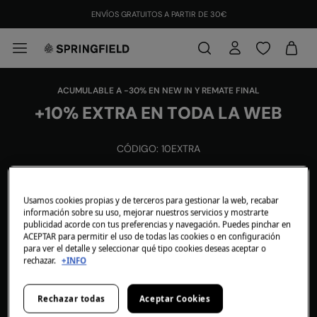
ENVÍOS GRATUITOS A PARTIR DE 30€
ACUMULABLE A -30% EN NEW IN Y REMATE FINAL
+10% EXTRA EN TODA LA WEB
CÓDIGO: 10EXTRA
MUJER
Usamos cookies propias y de terceros para gestionar la web, recabar
información sobre su uso, mejorar nuestros servicios y mostrarte
HOMBRE
publicidad acorde con tus preferencias y navegación. Puedes pinchar en
ACEPTAR para permitir el uso de todas las cookies o en configuración
NIÑA
para ver el detalle y seleccionar qué tipo cookies deseas aceptar o
rechazar.
+INFO
NIÑO
Rechazar todas
Aceptar Cookies