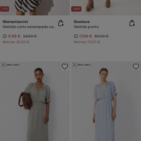
-71%
-80%
Women'secret
Slowlove
Vestido corto estampado cebra
Vestido punto
9,99 €
34,99 €
17,99 €
89,99 €
Ahorras
25,00 €
Ahorras
72,00 €
SIMILARES
SIMILARES