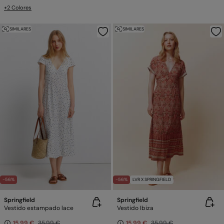
+2 Colores
SIMILARES
SIMILARES
-56%
-56%
LVR X SPRINGFIELD
Springfield
Springfield
Vestido estampado lace
Vestido Ibiza
15,99 €
35,99 €
15,99 €
35,99 €