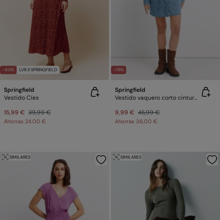
-60%
LVR X SPRINGFIELD
-78%
Springfield
Springfield
Vestido Cíes
Vestido vaquero corto cinturón
15,99 €
39,99 €
9,99 €
45,99 €
Ahorras
24,00 €
Ahorras
36,00 €
SIMILARES
SIMILARES