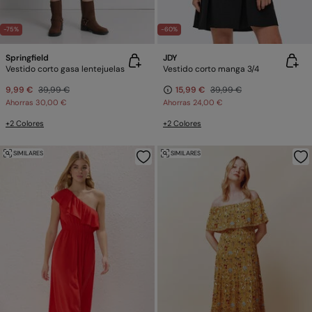
-75%
-60%
Springfield
JDY
Vestido corto gasa lentejuelas
Vestido corto manga 3/4
9,99 €
39,99 €
15,99 €
39,99 €
Ahorras
30,00 €
Ahorras
24,00 €
+2 Colores
+2 Colores
SIMILARES
SIMILARES