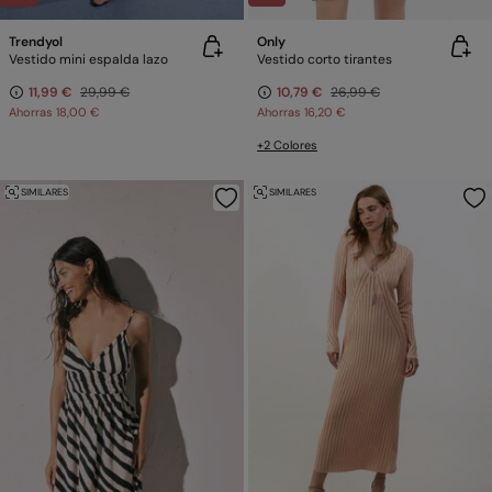
Trendyol
Only
Vestido mini espalda lazo
Vestido corto tirantes
11,99 €
29,99 €
10,79 €
26,99 €
Ahorras
18,00 €
Ahorras
16,20 €
+2 Colores
SIMILARES
SIMILARES