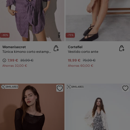
NEW
-80%
-75%
Women'secret
Cortefiel
Túnica kimono corto estampado manchas
Vestido corto ante
7,99 €
39,99 €
19,99 €
79,99 €
Ahorras
32,00 €
Ahorras
60,00 €
SIMILARES
SIMILARES