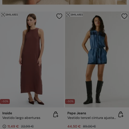
SIMILARES
SIMILARES
-50%
-50%
Inside
Pepe Jeans
Vestido largo aberturas
Vestido tenzel cintura ajustable
11,49 €
22,99 €
44,50 €
89,00 €