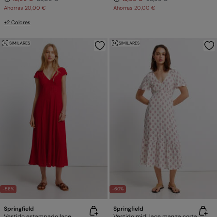
Ahorras
20,00 €
Ahorras
20,00 €
+2 Colores
SIMILARES
SIMILARES
-56%
-60%
Springfield
Springfield
Vestido estampado lace
Vestido midi lace manga corta