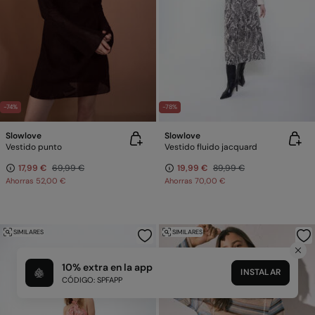
-74%
-78%
Slowlove
Slowlove
Vestido punto
Vestido fluido jacquard
17,99 €
69,99 €
19,99 €
89,99 €
Ahorras
52,00 €
Ahorras
70,00 €
SIMILARES
SIMILARES
10% extra en la app
INSTALAR
CÓDIGO: SPFAPP