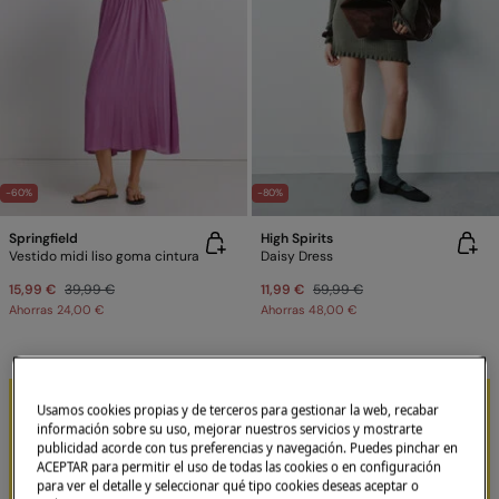
-60%
-80%
Springfield
High Spirits
Vestido midi liso goma cintura
Daisy Dress
15,99 €
39,99 €
11,99 €
59,99 €
Ahorras
24,00 €
Ahorras
48,00 €
Usamos cookies propias y de terceros para gestionar la web, recabar
información sobre su uso, mejorar nuestros servicios y mostrarte
publicidad acorde con tus preferencias y navegación. Puedes pinchar en
ACEPTAR para permitir el uso de todas las cookies o en configuración
para ver el detalle y seleccionar qué tipo cookies deseas aceptar o