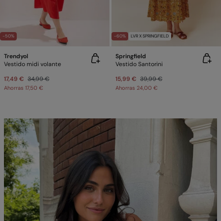
-50%
-60%
LVR X SPRINGFIELD
Trendyol
Springfield
Vestido midi volante
Vestido Santorini
17,49 €
34,99 €
15,99 €
39,99 €
Ahorras
17,50 €
Ahorras
24,00 €