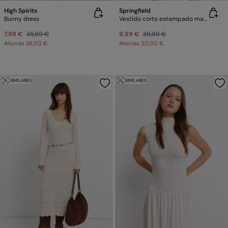
High Spirits
Springfield
Bunny dress
Vestido corto estampado manga larga
7,99 €
35,99 €
9,99 €
39,99 €
Ahorras
28,00 €
Ahorras
30,00 €
SIMILARES
SIMILARES