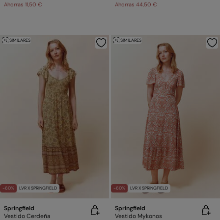
Ahorras
11,50 €
Ahorras
44,50 €
SIMILARES
SIMILARES
-60%
LVR X SPRINGFIELD
-60%
LVR X SPRINGFIELD
Springfield
Springfield
Vestido Cerdeña
Vestido Mykonos