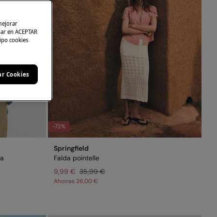
mejorar
char en ACEPTAR
tipo cookies
ar Cookies
-72%
Springfield
ra
Falda pointelle
9,99 €
35,99 €
Ahorras
26,00 €