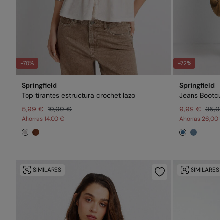
-70%
-72%
Springfield
Springfield
Top tirantes estructura crochet lazo
Jeans Bootc
5,99 €
19,99 €
9,99 €
35,
Ahorras
14,00 €
Ahorras
26,00
SIMILARES
SIMILARES