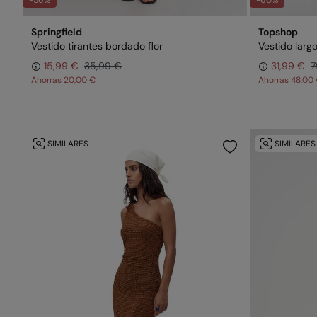
-56%
-60%
Springfield
Topshop
Vestido tirantes bordado flor
Vestido largo
15,99 €
35,99 €
31,99 €
7
Ahorras
20,00 €
Ahorras
48,00
SIMILARES
SIMILARES