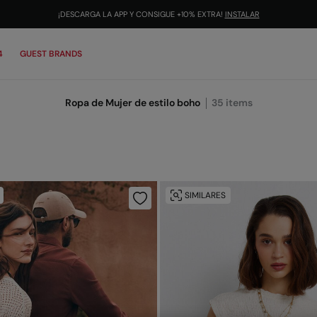
¡DESCARGA LA APP Y CONSIGUE +10% EXTRA!
INSTALAR
4
GUEST BRANDS
Ropa de Mujer de estilo boho
35
items
SIMILARES