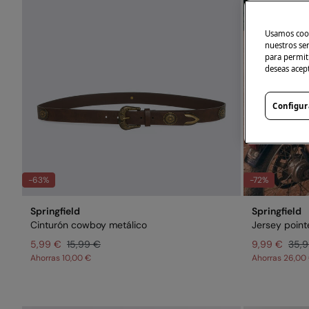
Usamos cook
nuestros se
para permiti
deseas acep
Configur
-63%
-72%
Springfield
Springfield
Cinturón cowboy metálico
Jersey pointe
5,99 €
15,99 €
9,99 €
35,
Ahorras
10,00 €
Ahorras
26,00