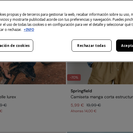
ies propias y de terceros para gestionar la web, recabar información sobre su uso, 
rvicios y mostrarte publicidad acorde con tus preferencias y navegación. Puedes pin
r el uso de todas las cookies o en configuración para ver el detalle y seleccionar qué 
tar o rechazar.
+INFO
ación de cookies
Rechazar todas
Acept
-70%
Springfield
lle lurex
Camiseta manga corta estructu
99 €
5,99 €
19,99 €
 €
Ahorras
14,00 €