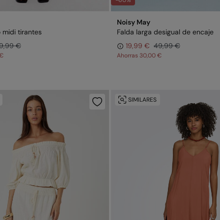
-60%
Noisy May
 midi tirantes
Falda larga desigual de encaje
9,99 €
19,99 €
49,99 €
 €
Ahorras
30,00 €
SIMILARES