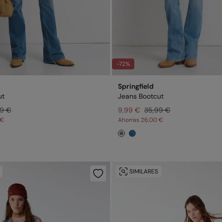
-72%
Springfield
ut
Jeans Bootcut
99 €
9,99 €
35,99 €
 €
Ahorras
26,00 €
SIMILARES