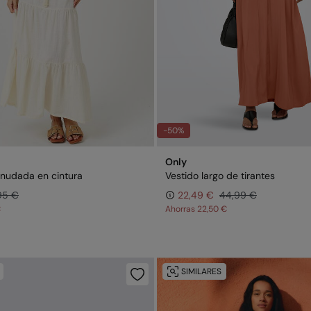
-50%
Only
anudada en cintura
Vestido largo de tirantes
95 €
22,49 €
44,99 €
€
Ahorras
22,50 €
SIMILARES