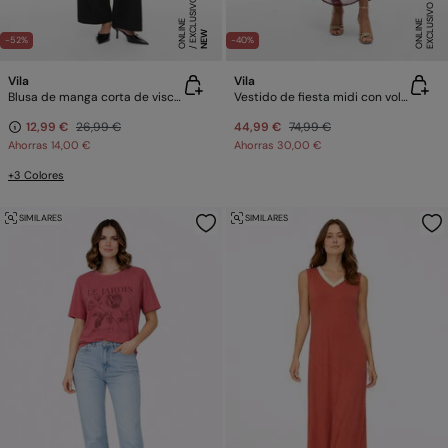
E
X
C
L
SI
V
O
O
N
LI
N
E
X
C
L
U
SI
V
O
O
N
LI
N
U
E
E
NEW
-52%
-40%
Vila
Vila
Blusa de manga corta de viscosa
Vestido de fiesta midi con volantes
12,99 €
26,99 €
44,99 €
74,99 €
Ahorras
14,00 €
Ahorras
30,00 €
+3 Colores
SIMILARES
SIMILARES