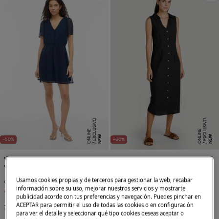
E
X
C
L
SI
V
O
O
N
LI
N
E
X
C
L
SI
V
O
O
N
LI
N
U
E
U
E
NEW
NEW
-50%
-60%
Vila
Vila
Vestido corto de gasa
Vestido midi camisero de lino
Usamos cookies propias y de terceros para gestionar la web, recabar
19,99 €
39,99 €
17,99 €
44,99 €
información sobre su uso, mejorar nuestros servicios y mostrarte
Ahorras
20,00 €
Ahorras
27,00 €
publicidad acorde con tus preferencias y navegación. Puedes pinchar en
ACEPTAR para permitir el uso de todas las cookies o en configuración
+2 Colores
+2 Colores
para ver el detalle y seleccionar qué tipo cookies deseas aceptar o