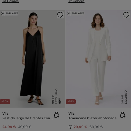
+3 Colores
+2 Colores
SIMILARES
SIMILARES
E
X
C
L
SI
V
O
O
N
LI
N
E
X
C
L
U
SI
V
O
O
N
LI
N
U
E
E
NEW
-50%
-57%
Vila
Vila
Vestido largo de tirantes con encaje
Americana blazer abotonada
24,99 €
49,99 €
29,99 €
69,99 €