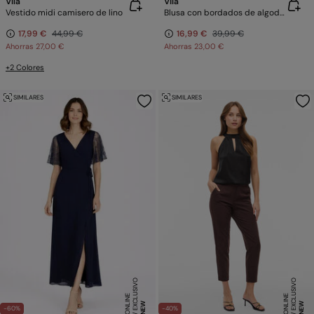
Vila
Vila
Vestido midi camisero de lino
Blusa con bordados de algodón orgánico
17,99 €
44,99 €
16,99 €
39,99 €
Ahorras
27,00 €
Ahorras
23,00 €
+2 Colores
SIMILARES
SIMILARES
E
X
C
L
SI
V
O
O
N
LI
N
E
X
C
L
SI
V
O
O
N
LI
N
U
E
U
E
NEW
NEW
-60%
-40%