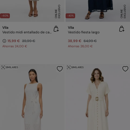
E
X
C
L
U
SI
V
O
O
N
LI
N
E
X
C
L
U
SI
V
O
O
N
LI
N
E
E
-60%
-40%
Vila
Vila
Vestido midi entallado de canalé
Vestido fiesta largo
15,99 €
39,99 €
38,99 €
64,99 €
Ahorras
24,00 €
Ahorras
26,00 €
SIMILARES
SIMILARES