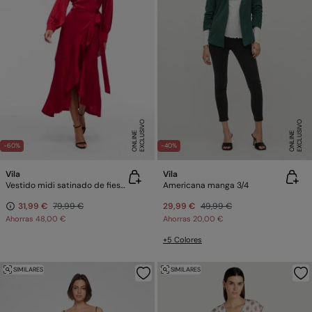
E
X
C
L
U
SI
V
O
O
N
LI
N
E
X
C
L
U
SI
V
O
O
N
LI
N
E
E
-60%
-40%
Vila
Vila
Vestido midi satinado de fiesta
Americana manga 3/4
31,99 €
79,99 €
29,99 €
49,99 €
Ahorras
48,00 €
Ahorras
20,00 €
+5 Colores
SIMILARES
SIMILARES