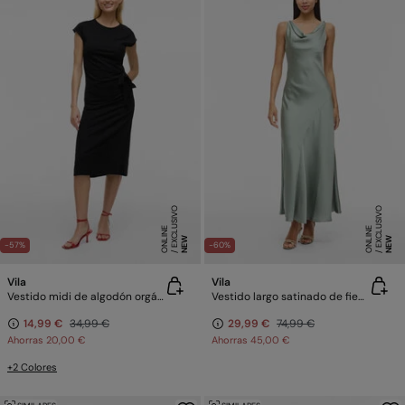
E
X
C
L
SI
V
O
O
N
LI
N
E
X
C
L
SI
V
O
O
N
LI
N
U
E
U
E
NEW
NEW
-57%
-60%
Vila
Vila
Vestido midi de algodón orgánico
Vestido largo satinado de fiesta
14,99 €
34,99 €
29,99 €
74,99 €
Ahorras
20,00 €
Ahorras
45,00 €
+2 Colores