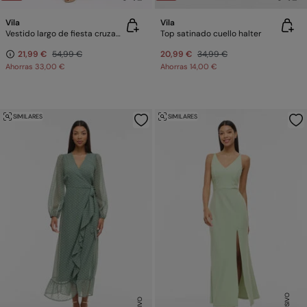
Vila
Vila
Vestido largo de fiesta cruzado
Top satinado cuello halter
21,99 €
54,99 €
20,99 €
34,99 €
Ahorras
33,00 €
Ahorras
14,00 €
SIMILARES
SIMILARES