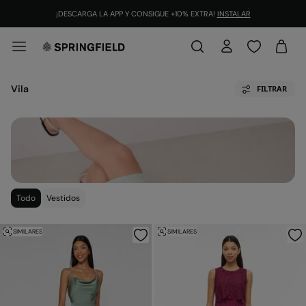
¡DESCARGA LA APP Y CONSIGUE +10% EXTRA!
INSTALAR
Vila
FILTRAR
Todo
Vestidos
SIMILARES
SIMILARES