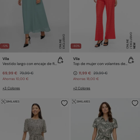
E
X
C
L
SI
V
O
O
N
LI
N
E
X
C
L
U
SI
V
O
O
N
LI
N
E
U
E
NEW
-12%
-60%
Vila
Vila
Vestido largo con encaje de fiesta
Top de mujer con volantes de algodón
69,99 €
79,99 €
11,99 €
29,99 €
Ahorras
10,00 €
Ahorras
18,00 €
+3 Colores
+2 Colores
SIMILARES
SIMILARES