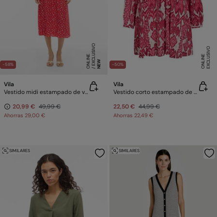
E
X
C
L
SI
V
O
O
N
LI
N
E
X
C
L
U
SI
V
O
O
N
LI
N
U
E
E
NEW
-58%
-50%
Vila
Vila
Vestido midi estampado de viscosa
Vestido corto estampado de viscosa
20,99 €
49,99 €
22,50 €
44,99 €
Ahorras
29,00 €
Ahorras
22,49 €
SIMILARES
SIMILARES