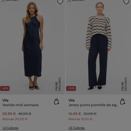
SIMILARES
SIMILARES
E
X
C
L
U
SI
V
O
O
N
LI
N
E
X
C
L
U
SI
V
O
O
N
LI
N
E
E
-40%
-50%
Vila
Vila
Vestido midi satinado
Jersey punto pointelle de algodón orgánico
29,99 €
49,99 €
14,99 €
29,99 €
Ahorras
20,00 €
Ahorras
15,00 €
+2 Colores
+3 Colores