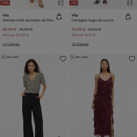
E
E
-40%
-31%
Vila
Vila
Vestido midi satinado de fiesta
Cárdigan largo de punto
29,99 €
49,99 €
23,99 €
34,99 €
Ahorras
20,00 €
Ahorras
11,00 €
+4 Colores
+8 Colores
SIMILARES
SIMILARES