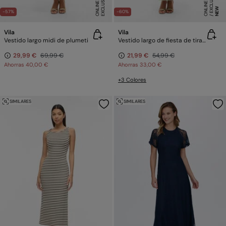
E
X
C
L
SI
V
O
O
N
LI
N
E
X
C
L
U
SI
V
O
O
N
LI
N
E
U
E
NEW
-57%
-60%
Vila
Vila
Vestido largo midi de plumeti
Vestido largo de fiesta de tirantes
29,99 €
69,99 €
21,99 €
54,99 €
Ahorras
40,00 €
Ahorras
33,00 €
+3 Colores
SIMILARES
SIMILARES