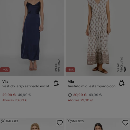
E
X
C
L
SI
V
O
O
N
LI
N
E
X
C
L
U
SI
V
O
O
N
LI
N
E
U
E
NEW
-40%
-58%
Vila
Vila
Vestido largo satinado escote drapeado
Vestido midi estampado con viscosa
29,99 €
49,99 €
20,99 €
49,99 €
Ahorras
20,00 €
Ahorras
29,00 €
SIMILARES
SIMILARES