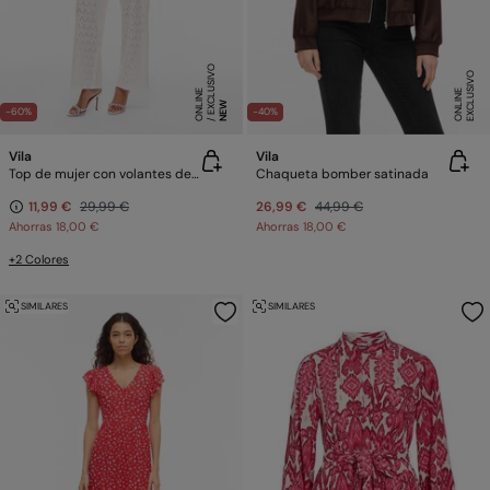
E
X
C
L
SI
V
O
O
N
LI
N
E
X
C
L
U
SI
V
O
O
N
LI
N
U
E
E
NEW
-60%
-40%
Vila
Vila
Top de mujer con volantes de algodón
Chaqueta bomber satinada
11,99 €
29,99 €
26,99 €
44,99 €
Ahorras
18,00 €
Ahorras
18,00 €
+2 Colores
SIMILARES
SIMILARES