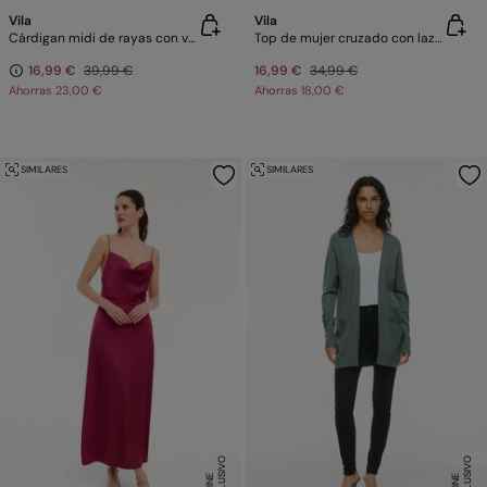
Vila
Vila
Cárdigan midi de rayas con viscosa
Top de mujer cruzado con lazada de lino
16,99 €
39,99 €
16,99 €
34,99 €
Ahorras
23,00 €
Ahorras
18,00 €
SIMILARES
SIMILARES
E
X
C
L
U
SI
V
O
O
N
LI
N
E
X
C
L
U
SI
V
O
O
N
LI
N