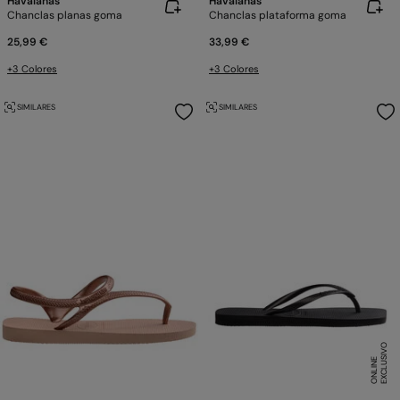
Havaianas
Havaianas
Chanclas planas goma
Chanclas plataforma goma
25,99 €
33,99 €
+3 Colores
+3 Colores
SIMILARES
SIMILARES
E
X
C
L
U
SI
V
O
O
N
LI
N
E