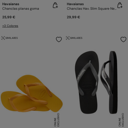
Havaianas
Havaianas
Chanclas planas goma
Chanclas Hav. Slim Square Negro
25,99 €
29,99 €
+3 Colores
SIMILARES
SIMILARES
E
X
C
L
U
SI
V
O
O
N
LI
N
E
X
C
L
U
SI
V
O
O
N
LI
N
E
E