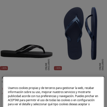
E
X
C
L
U
SI
V
O
O
N
LI
N
E
X
C
L
U
SI
V
O
O
N
LI
N
E
E
-30%
-30%
Havaianas
Havaianas
Chanclas Hav. Top
Havaianas Top Tiras
Usamos cookies propias y de terceros para gestionar la web, recabar
15,39 €
21,99 €
13,99 €
19,99 €
información sobre su uso, mejorar nuestros servicios y mostrarte
Ahorras
6,60 €
Ahorras
6,00 €
publicidad acorde con tus preferencias y navegación. Puedes pinchar en
ACEPTAR para permitir el uso de todas las cookies o en configuración
para ver el detalle y seleccionar qué tipo cookies deseas aceptar o