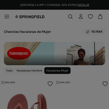
¡DESCARGA LA APP Y CONSIGUE +10% EXTRA!
INSTALAR
Chanclas Havaianas de Mujer
FILTRAR
Todo
Havaianas Hombre
Havaianas Mujer
SIMILARES
SIMILARES