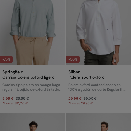
-75%
-50%
Springfield
Silbon
Camisa polera oxford ligero
Polera sport oxford
Camisa tipo polera en manga larga
Polera oxford confeccionada en
regular fit. tejido de oxford tintado
100% algodón de corte Regular fit.
en hilo 100% algodón. Botón color
Presenta cuello clásico, cierre con
9,99 €
39,99 €
29,95 €
59,90 €
crudo, etiqueta decorativa en la
botones personalizados y manga
parte inferior izquierda y cinta de
Ahorras 30,00 €
larga de puño con botones. Cuenta
Ahorras 29,95 €
rayas en el interior de cuello.
con raquetas bordadas en el torso.