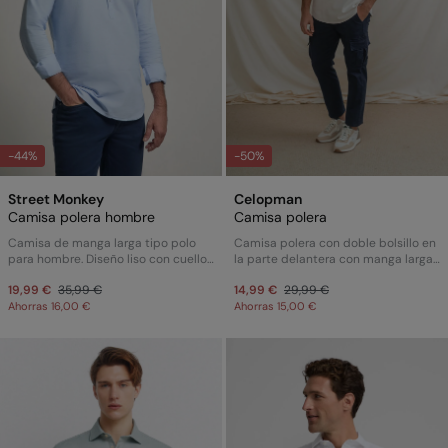
-44%
-50%
Street Monkey
Celopman
Camisa polera hombre
Camisa polera
Camisa de manga larga tipo polo
Camisa polera con doble bolsillo en
para hombre. Diseño liso con cuello
la parte delantera con manga larga,
abierto y tapeta de botones,
puños simples,cuello polera y corte
19,99 €
35,99 €
14,99 €
29,99 €
confeccionada en tejido ligero y
regular fit.
cómodo.
Ahorras 16,00 €
Ahorras 15,00 €