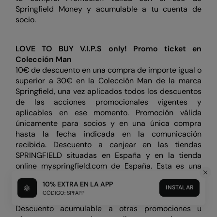
Springfield Money y acumulable a tu cuenta de
socio.
LOVE TO BUY V.I.P.S only!
Promo ticket en
Colección Man
10€ de descuento en una compra de importe igual o
superior a 30€ en la Colección Man de la marca
Springfield, una vez aplicados todos los descuentos
de las acciones promocionales vigentes y
aplicables en ese momento. Promoción válida
únicamente para socios y en una única compra
hasta la fecha indicada en la comunicación
recibida. Descuento a canjear en las tiendas
SPRINGFIELD situadas en España y en la tienda
online myspringfield.com de España. Esta es una
promoción personal e intransferible válida sólo para
10% EXTRA EN LA APP
ser canjeada por el destinatario de esta
INSTALAR
CÓDIGO: SPFAPP
comunicación y no será canjeable en efectivo.
Descuento acumulable a otras promociones u