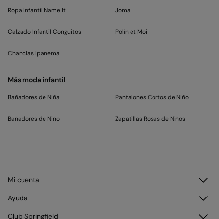
Ropa Infantil Name It
Joma
Calzado Infantil Conguitos
Polín et Moi
Chanclas Ipanema
Más moda infantil
Bañadores de Niña
Pantalones Cortos de Niño
Bañadores de Niño
Zapatillas Rosas de Niños
Mi cuenta
Iniciar sesión
Ayuda
Registrarme
Atención al cliente
Club Springfield
Direcciones de envío