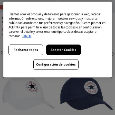
-63%
NUEVA TALLA: 13-14 AÑOS
-63%
NUEVA TALLA: 13-14 AÑOS
Usamos cookies propias y de terceros para gestionar la web, recabar
Springfield Kids
Springfield Kids
información sobre su uso, mejorar nuestros servicios y mostrarte
Gorra malibu niña
Gorra LA niña
publicidad acorde con tus preferencias y navegación. Puedes pinchar en
ACEPTAR para permitir el uso de todas las cookies o en configuración
5,99 €
15,99 €
5,99 €
15,99 €
para ver el detalle y seleccionar qué tipo cookies deseas aceptar o
Ahorras
10,00 €
Ahorras
10,00 €
rechazar.
+INFO
Rechazar todas
Aceptar Cookies
SIMILARES
SIMILARES
Configuración de cookies