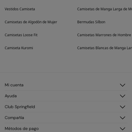
Vestidos Camiseta
Camisetas de Manga Larga de Mu
Camisetas de Algodón de Mujer
Bermudas Silbon
Camisetas Loose Fit
Camisetas Marrones de Hombre
Camiseta Kuromi
Camisetas Blancas de Manga Lar
Mi cuenta
Iniciar sesión
Ayuda
Registrarme
Atención al cliente
Club Springfield
Direcciones de envío
Preguntas frecuentes
Historial de pedidos
Descúbrelo
Compañía
Envío
¡Únete!
Cambios y devoluciones
¿Quiénes somos?
Métodos de pago
Promociones vigentes