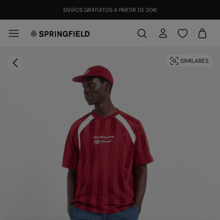
¡DESCARGA LA APP Y CONSIGUE +10% EXTRA!
INSTALAR
ENVÍOS GRATUITOS A PARTIR DE 30€
SIMILARES