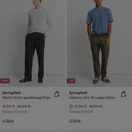
-68%
-74%
Springfield
Springfield
Ravne hlače opuštenog kroja
Udobne slim fit cargo hlače
15,99 €
49,99 €
12,99 €
49,99 €
Štednja
34,00 €
Štednja
37,00 €
+2 Boje
+3 Boje