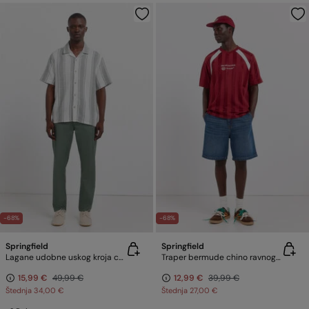
-68%
-68%
Springfield
Springfield
Lagane udobne uskog kroja chino hlače
Traper bermude chino ravnog kroja
15,99 €
49,99 €
12,99 €
39,99 €
Štednja
34,00 €
Štednja
27,00 €