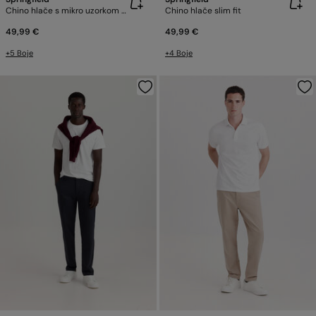
Chino hlače s mikro uzorkom slim fit
Chino hlače slim fit
49,99 €
49,99 €
+5 Boje
+4 Boje