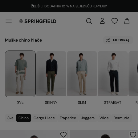
ŽELIŠ
LI DODATNIH 10 % NA SLJEDEĆU KUPNJU?
Muške chino hlače
FILTRIRAJ
SVE
SKINNY
SLIM
STRAIGHT
R
Sve
Chino
Cargo Hlače
Traperice
Joggers
Wide
Bermude