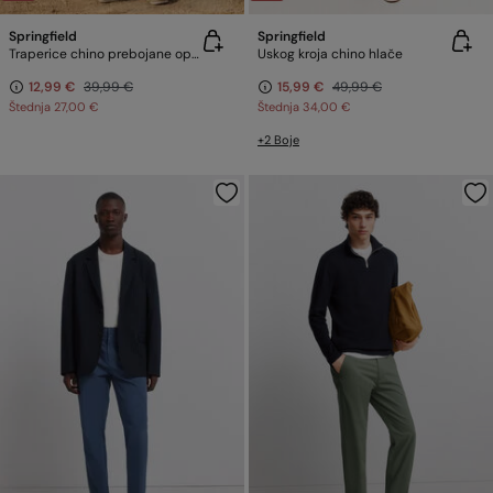
Springfield
Springfield
Traperice chino prebojane opuštenog kroja
Uskog kroja chino hlače
12,99 €
39,99 €
15,99 €
49,99 €
Štednja
27,00 €
Štednja
34,00 €
+2 Boje