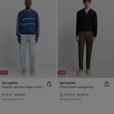
-75%
-68%
Springfield
Springfield
Svijetlo isprane traper chino hlače
Chino hlače uskog kroja
9,99 €
39,99 €
15,99 €
49,99 €
Štednja
30,00 €
Štednja
34,00 €