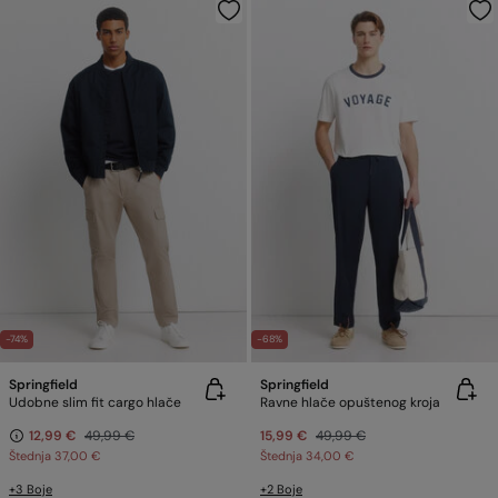
-74%
-68%
Springfield
Springfield
Udobne slim fit cargo hlače
Ravne hlače opuštenog kroja
12,99 €
49,99 €
15,99 €
49,99 €
Štednja
37,00 €
Štednja
34,00 €
+3 Boje
+2 Boje