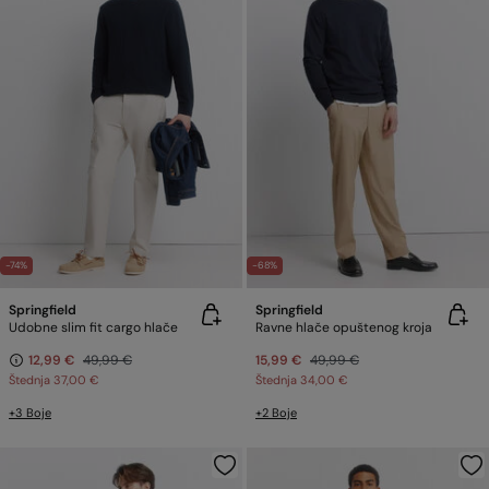
-74%
-68%
Springfield
Springfield
Udobne slim fit cargo hlače
Ravne hlače opuštenog kroja
12,99 €
49,99 €
15,99 €
49,99 €
Štednja
37,00 €
Štednja
34,00 €
+3 Boje
+2 Boje