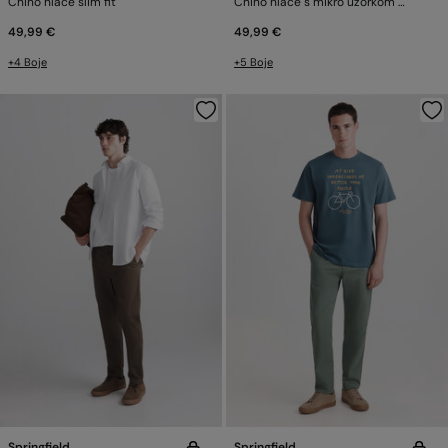
Chino hlače slim fit
Chino hlače s mikro uzorkom slim fit
49,99 €
49,99 €
+4 Boje
+5 Boje
Springfield
Springfield