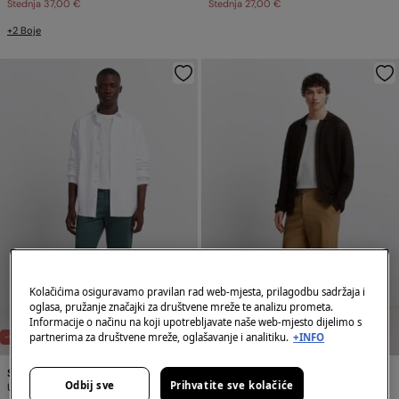
Štednja
37,00 €
Štednja
27,00 €
+2 Boje
Kolačićima osiguravamo pravilan rad web-mjesta, prilagodbu sadržaja i
oglasa, pružanje značajki za društvene mreže te analizu prometa.
Informacije o načinu na koji upotrebljavate naše web-mjesto dijelimo s
partnerima za društvene mreže, oglašavanje i analitiku.
+INFO
-68%
-68%
Springfield
Springfield
Odbij sve
Prihvatite sve kolačiće
Uskog kroja chino hlače
Lagane chino hlače opuštenog kroja