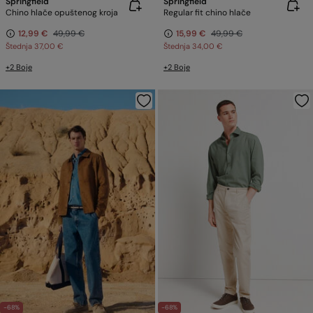
Springfield
Springfield
Chino hlače opuštenog kroja
Regular fit chino hlače
12,99 €
49,99 €
15,99 €
49,99 €
Štednja
37,00 €
Štednja
34,00 €
+2 Boje
+2 Boje
-68%
-68%