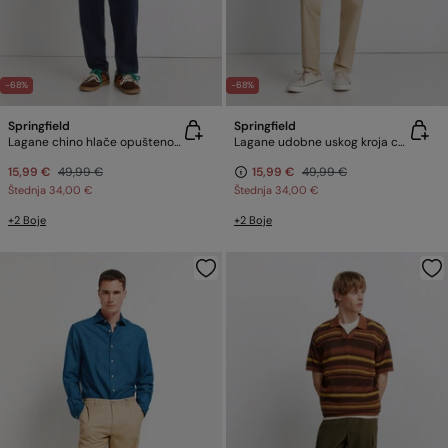
-68%
-68%
Springfield
Springfield
Lagane chino hlače opuštenog kroja
Lagane udobne uskog kroja chino hlače
15,99 €
49,99 €
15,99 €
49,99 €
Štednja
34,00 €
Štednja
34,00 €
+2 Boje
+2 Boje