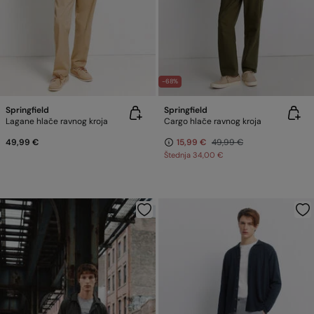
-68%
Springfield
Springfield
Lagane hlače ravnog kroja
Cargo hlače ravnog kroja
49,99 €
15,99 €
49,99 €
Štednja
34,00 €