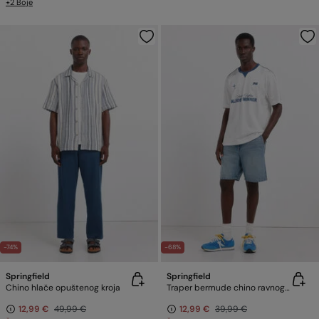
+2 Boje
-74%
-68%
Springfield
Springfield
Chino hlače opuštenog kroja
Traper bermude chino ravnog kroja
12,99 €
49,99 €
12,99 €
39,99 €