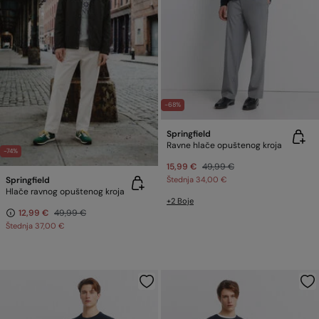
-68%
Springfield
Ravne hlače opuštenog kroja
-74%
15,99 €
49,99 €
Springfield
Štednja
34,00 €
Hlače ravnog opuštenog kroja
+2 Boje
12,99 €
49,99 €
Štednja
37,00 €