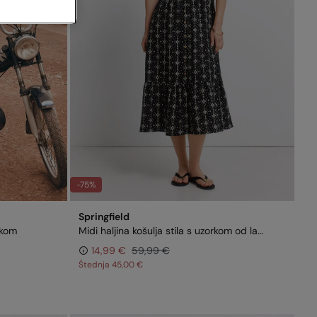
-75%
Springfield
rkom
Midi haljina košulja stila s uzorkom od lana
14,99 €
59,99 €
Štednja
45,00 €