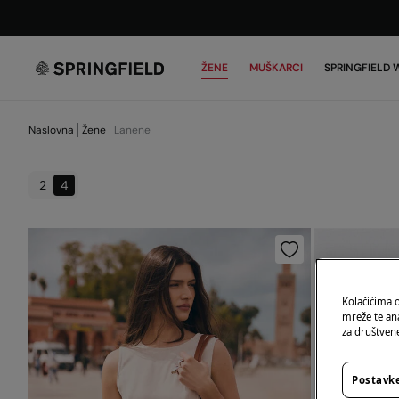
ŽENE
MUŠKARCI
SPRINGFIELD
Naslovna
Žene
Lanene
2
4
Kolačićima 
mreže te an
za društvene
Postavke