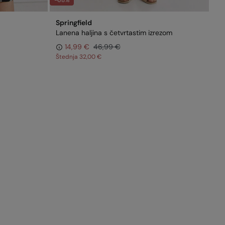
-68%
Springfield
Lanena haljina s četvrtastim izrezom
14,99 €
46,99 €
Štednja
32,00 €