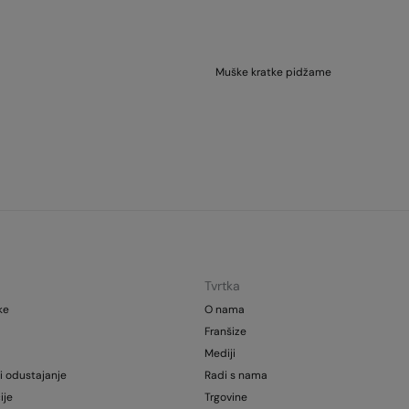
Muške kratke pidžame
Tvrtka
ke
O nama
Franšize
Mediji
i odustajanje
Radi s nama
ije
Trgovine