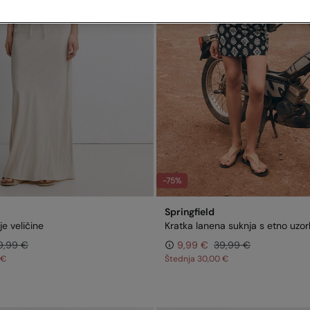
-75%
Springfield
e veličine
Kratka lanena suknja s etno uzo
9,99 €
9,99 €
39,99 €
 €
Štednja
30,00 €