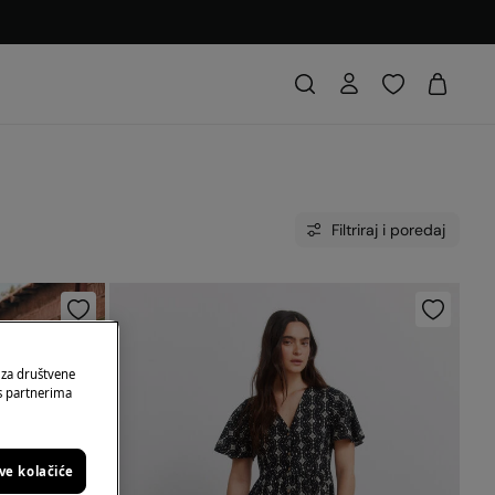
Filtriraj i poredaj
 za društvene
 s partnerima
sve kolačiće