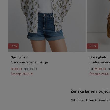
-75%
-65%
Springfield
Springfield
Osnovna lanena košulja
Kratke lanen
9,99 €
39,99 €
12,99 €
3
Štednja
30,00 €
Štednja
24,00
Ženska lanena odjeć
Otkrij novu kolekciju Ženska