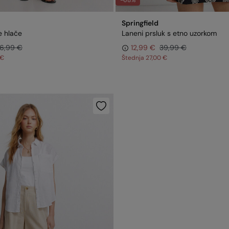
-68%
Springfield
e hlače
Laneni prsluk s etno uzorkom
6,99 €
12,99 €
39,99 €
 €
Štednja
27,00 €