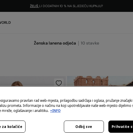
ŽELIŠ
LI DODATNIH 10 % NA SLJEDEĆU KUPNJU?
 WORLD
Ženska lanena odjeća
10
stavke
osiguravamo pravilan rad web-mjesta, prilagodbu sadržaja i oglasa, pružanje značajki
alizu prometa. Informacije o načinu na koji upotrebljavate naše web-mjesto dijelimo
 mreže, oglašavanje i analitiku.
+INFO
 za kolačiće
Odbij sve
Prihvatite 