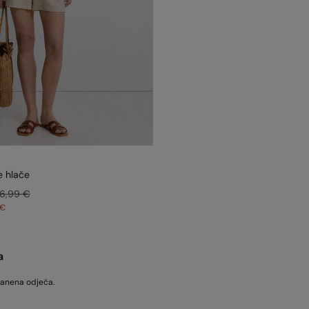
e hlače
6,99 €
 €
a
 lanena odjeća.