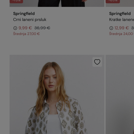
-73%
-65%
Springfield
Springfield
Crni laneni prsluk
Kratke lanen
9,99 €
36,99 €
12,99 €
3
Štednja
27,00 €
Štednja
24,00