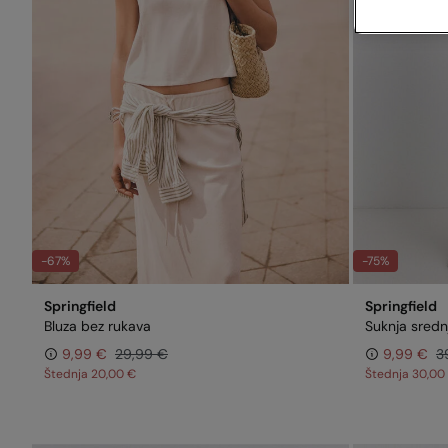
-67%
-75%
Springfield
Springfield
Bluza bez rukava
Suknja srednj
9,99 €
29,99 €
9,99 €
3
Štednja
20,00 €
Štednja
30,00