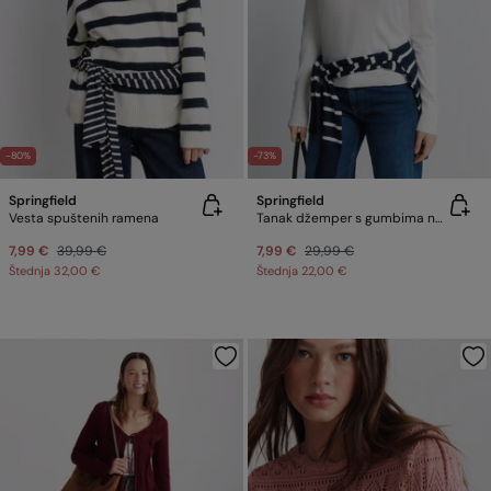
-80%
-73%
Springfield
Springfield
Vesta spuštenih ramena
Tanak džemper s gumbima na manšetama
7,99 €
39,99 €
7,99 €
29,99 €
Štednja
32,00 €
Štednja
22,00 €