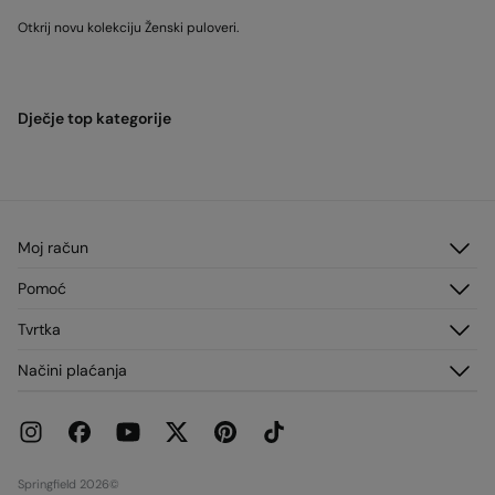
Otkrij novu kolekciju Ženski puloveri.
Dječje top kategorije
Moj račun
Prijavi sea
Pomoć
Registracija
Služba za korisnike
Tvrtka
Adrese za dostavu
Česta pitanja
Povijest narudžbi
O nama
Načini plaćanja
Dostava
Franšize
Zamjene, povrati i odustajanje
Mediji
Trenutne promocije
Radi s nama
Trgovine
Springfield 2026©