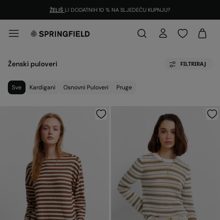
ŽELIŠ
LI DODATNIH 10 % NA SLJEDEĆU KUPNJU?
Ženski puloveri
FILTRIRAJ
Sve
Kardigani
Osnovni Puloveri
Pruge