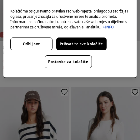
Kolačićima osiguravamo pravilan rad web-mjesta, prilagodbu sadržaja i
oglasa, pružanje značajki za društvene mreže te analizu prometa.
Informacije o načinu na koji upotrebljavate naše web-mjesto dijelimo s
partnerima za društvene mreže, oglašavanje i analitiku.
+INFO
-75%
-80%
Odbij sve
Prihvatite sve kolačiće
Springfield
Springfield
Boat neck jumper
Vesta spuštenih ramena
9,99 €
39,99 €
7,99 €
39,99 €
Postavke za kolačiće
Štednja
30,00 €
Štednja
32,00 €