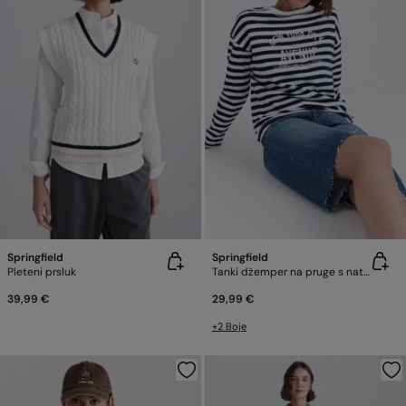
Springfield
Springfield
Pleteni prsluk
Tanki džemper na pruge s natpisom
39,99 €
29,99 €
+2 Boje