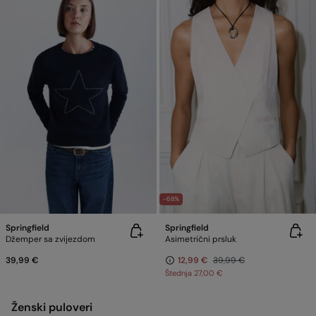
-68%
Springfield
Springfield
Džemper sa zvijezdom
Asimetrični prsluk
39,99 €
12,99 €
39,99 €
Štednja
27,00 €
Ženski puloveri