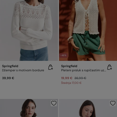
-46%
Springfield
Springfield
Džemper s motivom bordure
Pleteni prsluk s rupičastim uzorkom
39,99 €
19,99 €
36,99 €
Štednja
17,00 €