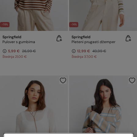
-78%
-74%
Springfield
Springfield
Pulover s gumbima
Pleteni prugasti džemper
5,99 €
26,99 €
12,99 €
49,99 €
Štednja
21,00 €
Štednja
37,00 €