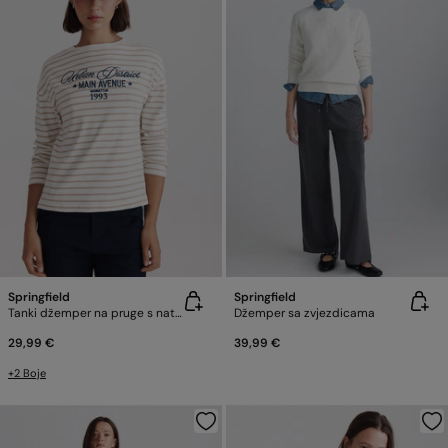
Springfield
Springfield
Tanki džemper na pruge s natpisom
Džemper sa zvjezdicama
29,99 €
39,99 €
+2 Boje