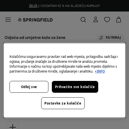
ŽELIŠ
LI DODATNIH 10 % NA SLJEDEĆU KUPNJU?
Odjeća od umjetne kože za žene
FILTRIRAJ
Za odabranu kategoriju nemamo artikala na skladištu.
Kolačićima osiguravamo pravilan rad web-mjesta, prilagodbu sadržaja i
Ali bez brige, imamo puno proizvoda koji mogu biti
oglasa, pružanje značajki za društvene mreže te analizu prometa.
Vaš izbor.
Informacije o načinu na koji upotrebljavate naše web-mjesto dijelimo s
partnerima za društvene mreže, oglašavanje i analitiku.
+INFO
Odbij sve
Prihvatite sve kolačiće
Odjeća od umjetne kože za žene
Postavke za kolačiće
Otkrij novu kolekciju Odjeća od umjetne kože za žene.