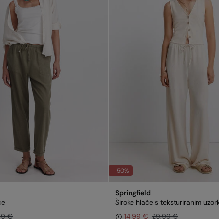
Distribu
U v
isp
-50%
Springfield
če
Široke hlače s teksturiranim uzo
99 €
14,99 €
29,99 €