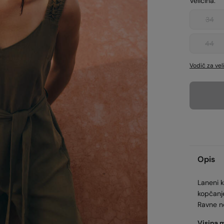
Veličina:
34
44
Vodič za vel
Opis
Laneni 
kopčanj
Ravne n
Visina 