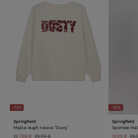
-73%
-50%
Springfield
Springfield
Majica dugih rukava "Dusty"
Sportske hla
7,99 €
29,99 €
19,99 €
39,