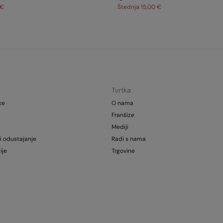
 €
Štednja
15,00 €
Tvrtka
ke
O nama
Franšize
Mediji
i odustajanje
Radi s nama
ije
Trgovine