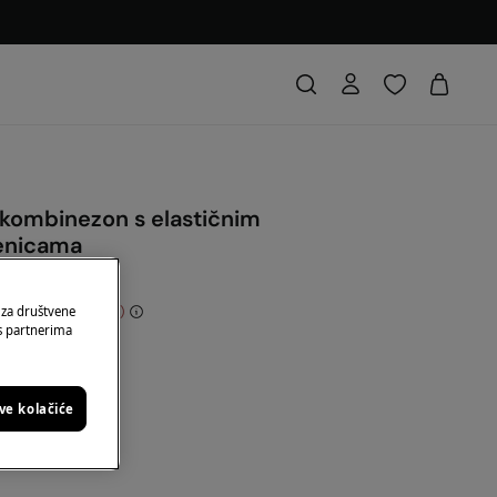
 kombinezon s elastičnim
enicama
dnja
42,00 €
70
 za društvene
 s partnerima
: 10EXTRA
sve kolačiće