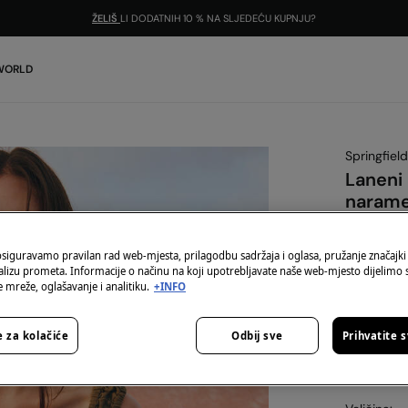
ŽELIŠ
LI DODATNIH 10 % NA SLJEDEĆU KUPNJU?
 WORLD
Springfield
Laneni
naram
17,99 €
59,99 €
Šte
osiguravamo pravilan rad web-mjesta, prilagodbu sadržaja i oglasa, pružanje značajki
alizu prometa. Informacije o načinu na koji upotrebljavate naše web-mjesto dijelimo
 mreže, oglašavanje i analitiku.
+INFO
-10% | KOD
Boja:
Kaki
 za kolačiće
Odbij sve
Prihvatite 