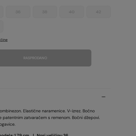
36
38
40
42
ičine
RASPRODANO
kombinezon. Elastične naramenice. V-izrez. Bočno
e patentnim zatvaračem s remenom. Bočni džepovi.
ogavice.
modela: 1,79 cm. |
Nosi veličinu 36.