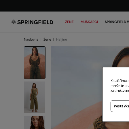
ŽENE
MUŠKARCI
SPRINGFIELD
Naslovna
|
Žene
|
Haljine
Kolačićima 
mreže te an
za društvene
Postavke