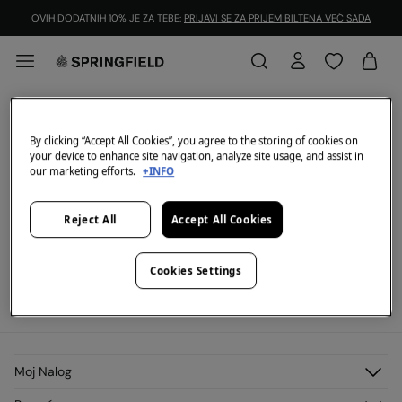
OVIH DODATNIH 10% JE ZA TEBE:
PRIJAVI SE ZA PRIJEM BILTENA VEĆ SADA
2 for €30
FILTRIRATI
By clicking “Accept All Cookies”, you agree to the storing of cookies on
your device to enhance site navigation, analyze site usage, and assist in
Sve
2=65
2=20
our marketing efforts.
+INFO
Trenutno nema artikala na zalihama u izabranoj
Reject All
Accept All Cookies
kategoriji.
Ali ne brini imamo mnogo artikala koji mogu biti tvoji.
Cookies Settings
View legal terms and conditions and the validity of the promotion
here
.
Moj Nalog
Prijavi se