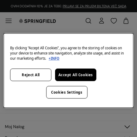
OVIH DODATNIH 10% JE ZA TEBE:
PRIJAVI SE ZA PRIJEM BILTENA VEĆ SADA
2=60€
FILTRIRATI
By clicking “Accept All Cookies”, you agree to the storing of cookies on
your device to enhance site navigation, analyze site usage, and assist in
Sve
2=65
2=20
our marketing efforts.
+INFO
Trenutno nema artikala na zalihama u izabranoj
Reject All
Accept All Cookies
kategoriji.
Ali ne brini imamo mnogo artikala koji mogu biti tvoji.
Cookies Settings
View legal terms and conditions and the validity of the promotion
here
.
Moj Nalog
Prijavi se