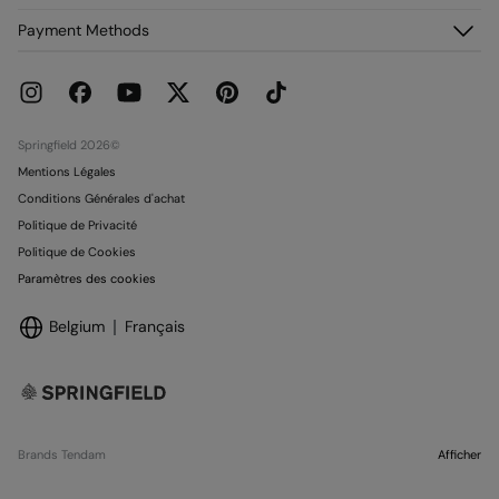
Adhérez !
Retours et rétraction
À propos de nous
Payment Methods
Promotions en cours
Franchises
Carte paiement Springcash
Pressroom
Carte Cadeau
Emploi
Conditionnalité Carte Cadeau
Boutiques
Springfield 2026©
Mentions Légales
Conditions Générales d'achat
Politique de Privacité
Politique de Cookies
Paramètres des cookies
Belgium
Français
Brands Tendam
Afficher