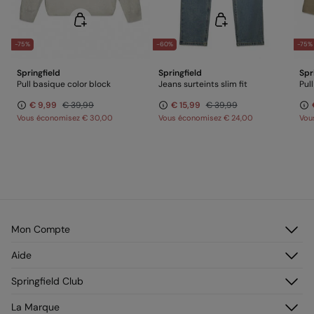
-75%
-60%
-75%
Springfield
Springfield
Spr
Pull basique color block
Jeans surteints slim fit
Pul
€ 9,99
€ 39,99
€ 15,99
€ 39,99
Vous économisez
€ 30,00
Vous économisez
€ 24,00
Vou
Mon Compte
Identifiez-vous
Aide
M’inscrire
Service Clientèle
Springfield Club
Mes adresses
Foire aux questions
Mon historique de commandes
Découvrez-le
La Marque
Livraison