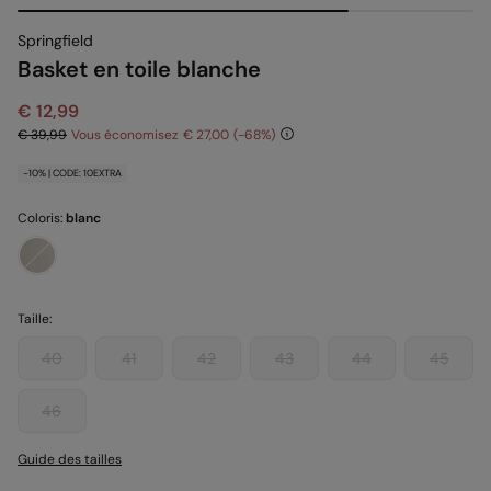
Springfield
Basket en toile blanche
€ 12,99
€ 39,99
Vous économisez
€ 27,00
68
-10% | CODE: 10EXTRA
Coloris:
blanc
Taille:
40
41
42
43
44
45
46
Guide des tailles