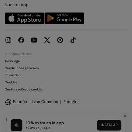
Condiciones legales de la tarjeta regalo online
Nuestra app
Trabaja con nosotros
Condiciones reserva en tienda
Be a Creator
Concursos y Sorteos
Tiendas
Huella de Carbono
Objetivos Desarrollo Sostenible
Springfield 2026©
Aviso legal
Condiciones generales
Privacidad
Cookies
Configuración de cookies
España - Islas Canarias
Español
10% extra en la app
INSTALAR
CÓDIGO: SPFAPP