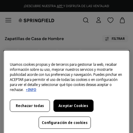
¡DESCUBRE NUESTRA
APP
Y DISFRUTA DE LAS VENTAJAS!
Zapatillas de Casa de Hombre
FILTRAR
Todo
Zapatillas
Zapatos
Alpargatas
Chanclas
Usamos cookies propias y de terceros para gestionar la web, recabar
información sobre su uso, mejorar nuestros servicios y mostrarte
Ahora mismo no tenemos artículos en stock de la
publicidad acorde con tus preferencias y navegación. Puedes pinchar en
categoría seleccionada.
ACEPTAR para permitir el uso de todas las cookies o en configuración
Pero no te preocupes, tenemos un montón de
para ver el detalle y seleccionar qué tipo cookies deseas aceptar o
artículos que pueden ser tuyos.
rechazar.
+INFO
Descubre la nueva colección de Zapatillas de Casa de Hombre. Pantuflas
de colores, estampadas
Rechazar todas
Aceptar Cookies
Configuración de cookies