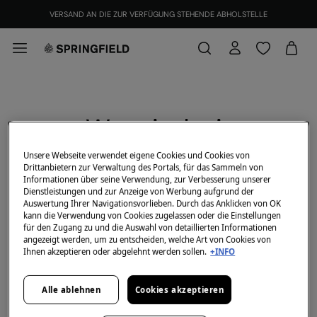
VERSAND AN DIE ZUR VERFÜGUNG STEHENDE ABHOLSTELLE
Wer sind wir
Unsere Webseite verwendet eigene Cookies und Cookies von
Drittanbietern zur Verwaltung des Portals, für das Sammeln von
EUROPEAN BRAND. GLOBAL STYLE
Informationen über seine Verwendung, zur Verbesserung unserer
Dienstleistungen und zur Anzeige von Werbung aufgrund der
Auswertung Ihrer Navigationsvorlieben. Durch das Anklicken von OK
Wie wir hierher gelangt sind
kann die Verwendung von Cookies zugelassen oder die Einstellungen
Das Unternehmen wurde 1988 mit dem Ziel
für den Zugang zu und die Auswahl von detaillierten Informationen
angezeigt werden, um zu entscheiden, welche Art von Cookies von
gegründet, junge, urbane und weltoffene Männer
Ihnen akzeptieren oder abgelehnt werden sollen.
+INFO
einzukleiden. Seit 2006 führen wir auch Kleidung für
junge Frauen. Was als Traum begann, wurde
schließlich Wirklichkeit. Heute arbeitet bei
Alle ablehnen
Cookies akzeptieren
Springflield ein Team aus mehr als 2000