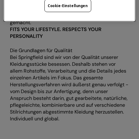
Mitarbeitern, das bis ins kleinste Detail um Design,
Cookie-Einstellungen
Herstellung und Verkauf der Kleidung bemüht ist.
Das hat uns zum Marktführer in der Textilbranche
gemacht.
FITS YOUR LIFESTYLE. RESPECTS YOUR
PERSONALITY
Die Grundlagen für Qualität
Bei Springfield sind wir von der Qualität unserer
Kleidungsstücke besessen. Deshalb stehen vor
allem Rohstoffe, Verarbeitung und die Details jedes
einzelnen Artikels im Fokus. Das gesamte
Herstellungsverfahren wird äußerst genau verfolgt -
vom Design bis zur Anfertigung, denn unser
Anspruch besteht darin, gut gearbeitete, natürliche,
pflegeleichte, kombinierbare und auf verschiedene
Stilrichtungen abgestimmte Kleidung herzustellen.
Individuell und global.