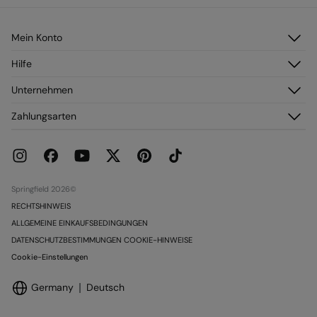
Mein Konto
Anmelden
Hilfe
Registrieren
Kundendienst
Unternehmen
Meine Adressen
Häufig gestellte Fragen
Meine Bestellungen
Über uns
Zahlungsarten
Versand
Franchise
Rückgabe und Stornierung
Presse
Aktuelle Werbeaktionen
Karriere
Springfield 2026©
RECHTSHINWEIS
ALLGEMEINE EINKAUFSBEDINGUNGEN
DATENSCHUTZBESTIMMUNGEN COOKIE-HINWEISE
Cookie-Einstellungen
Germany
Deutsch