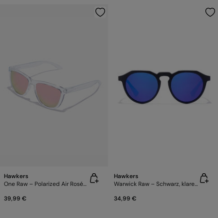
Hawkers
Hawkers
One Raw – Polarized Air Roségold
Warwick Raw – Schwarz, klares Blau
39,99 €
34,99 €