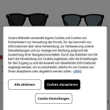
Unsere Webseite verwendet eigene Cookies und Cookies von
Drittanbietern zur Verwaltung des Portals, für das Sammeln von
Informationen über seine Verwendung, zur Verbesserung unserer
Dienstleistungen und zur Anzeige von Werbung aufgrund der
Auswertung Ihrer Navigationsvorlieben. Durch das Anklicken von OK
-20%
-20%
kann die Verwendung von Cookies zugelassen oder die Einstellungen
für den Zugang zu und die Auswahl von detaillierten Informationen
angezeigt werden, um zu entscheiden, welche Art von Cookies von
Hawkers
Hawkers
Polarisierte Sonnenbrille
Polarisierte Sonnenbrille
Ihnen akzeptieren oder abgelehnt werden sollen.
+INFO
35,99 €
44,99 €
31,99 €
39,99 €
Gesamtersparnis
9,00 €
Gesamtersparnis
8,00 €
Alle ablehnen
Cookies akzeptieren
Cookie-Einstellungen