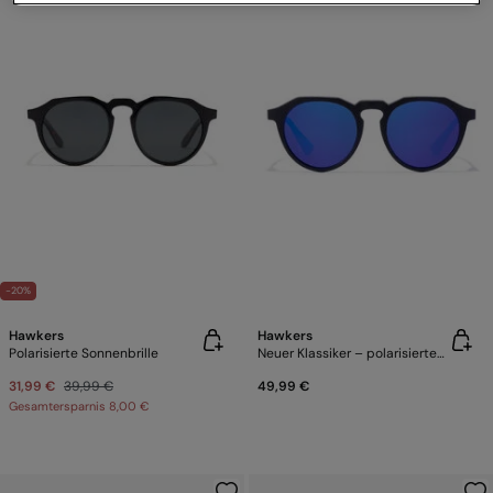
-20%
Hawkers
Hawkers
Polarisierte Sonnenbrille
Neuer Klassiker – polarisiertes klares Blau
31,99 €
39,99 €
49,99 €
Gesamtersparnis
8,00 €