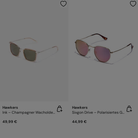
Hawkers
Hawkers
Ink – Champagner Wacholdergrün
Sixgon Drive – Polarisiertes Gold-Lila
49,99 €
44,99 €