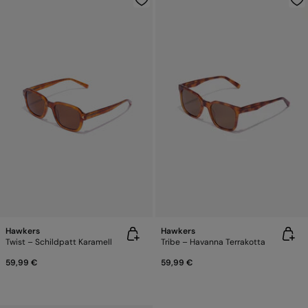
Hawkers
Hawkers
Twist – Schildpatt Karamell
Tribe – Havanna Terrakotta
59,99 €
59,99 €