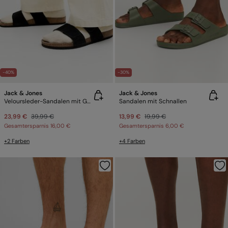
-40%
-30%
Jack & Jones
Jack & Jones
Veloursleder-Sandalen mit Gummisohle
Sandalen mit Schnallen
23,99 €
39,99 €
13,99 €
19,99 €
Gesamtersparnis
16,00 €
Gesamtersparnis
6,00 €
+2 Farben
+4 Farben