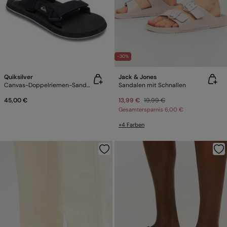
-30%
Quiksilver
Jack & Jones
Canvas-Doppelriemen-Sandalen
Sandalen mit Schnallen
45,00 €
13,99 €
19,99 €
Gesamtersparnis
6,00 €
+4 Farben