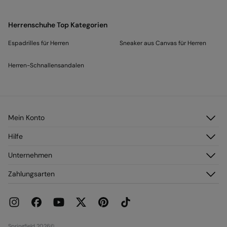
Herrenschuhe Top Kategorien
Espadrilles für Herren
Sneaker aus Canvas für Herren
Herren-Schnallensandalen
Mein Konto
Anmelden
Hilfe
Registrieren
Kundendienst
Unternehmen
Meine Adressen
Häufig gestellte Fragen
Meine Bestellungen
Über uns
Zahlungsarten
Versand
Franchise
Rückgabe und Stornierung
Presse
Aktuelle Werbeaktionen
Karriere
Springfield 2026©