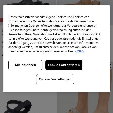
Unsere Webseite verwendet eigene Cookies und Cookies von
-62%
-57%
Drittanbietern zur Verwaltung des Portals, für das Sammeln von
Informationen über seine Verwendung, zur Verbesserung unserer
Dienstleistungen und zur Anzeige von Werbung aufgrund der
Springfield
Springfield
Auswertung Ihrer Navigationsvorlieben. Durch das Anklicken von OK
Gummisandalen mit Schnallen
Doppelriemen-Klettverschluss-Sandale
kann die Verwendung von Cookies zugelassen oder die Einstellungen
9,99 €
25,99 €
19,99 €
46,99 €
für den Zugang zu und die Auswahl von detaillierten Informationen
Gesamtersparnis
16,00 €
Gesamtersparnis
27,00 €
angezeigt werden, um zu entscheiden, welche Art von Cookies von
Ihnen akzeptieren oder abgelehnt werden sollen.
+INFO
+2 Farben
Alle ablehnen
Cookies akzeptieren
Cookie-Einstellungen