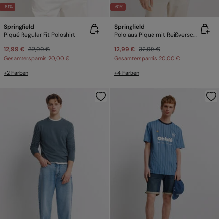
-61%
-61%
Springfield
Springfield
Piqué Regular Fit Poloshirt
Polo aus Piqué mit Reißverschluss Regular Fit
12,99 €
32,99 €
12,99 €
32,99 €
Gesamtersparnis
20,00 €
Gesamtersparnis
20,00 €
+2 Farben
+4 Farben