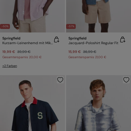
-50%
-57%
Springfield
Springfield
Kurzarm-Leinenhemd mit Mikrostreifen
Jacquard-Poloshirt Regular Fit
19,99 €
39,99 €
15,99 €
36,99 €
Gesamtersparnis
20,00 €
Gesamtersparnis
21,00 €
+2 Farben