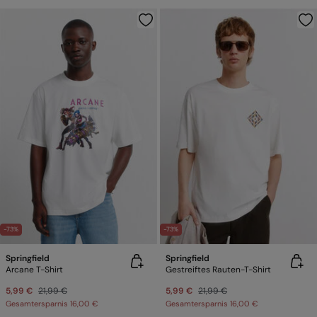
-73%
-73%
Springfield
Springfield
Arcane T-Shirt
Gestreiftes Rauten-T-Shirt
5,99 €
21,99 €
5,99 €
21,99 €
Gesamtersparnis
16,00 €
Gesamtersparnis
16,00 €