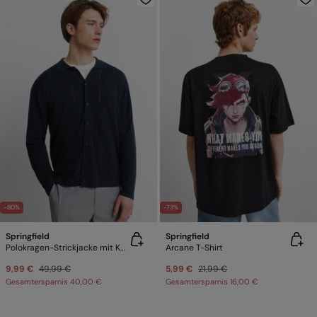
-80%
-73%
Springfield
Springfield
Polokragen-Strickjacke mit Knöpfen
Arcane T-Shirt
9,99 €
49,99 €
5,99 €
21,99 €
Gesamtersparnis
40,00 €
Gesamtersparnis
16,00 €