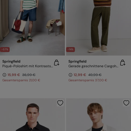
-57%
-74%
Springfield
Springfield
Piqué-Poloshirt mit Kontraststreifen im Regular Fit
Gerade geschnittene Cargohose
15,99 €
36,99 €
12,99 €
49,99 €
Gesamtersparnis
21,00 €
Gesamtersparnis
37,00 €