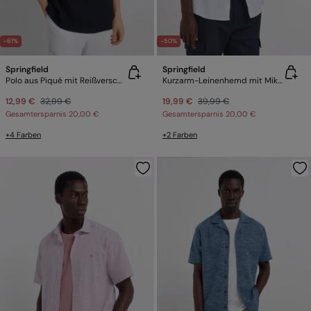
-61%
-50%
Springfield
Springfield
Polo aus Piqué mit Reißverschluss Regular Fit
Kurzarm-Leinenhemd mit Mikrostreifen
12,99 €
32,99 €
19,99 €
39,99 €
Gesamtersparnis
20,00 €
Gesamtersparnis
20,00 €
+4 Farben
+2 Farben