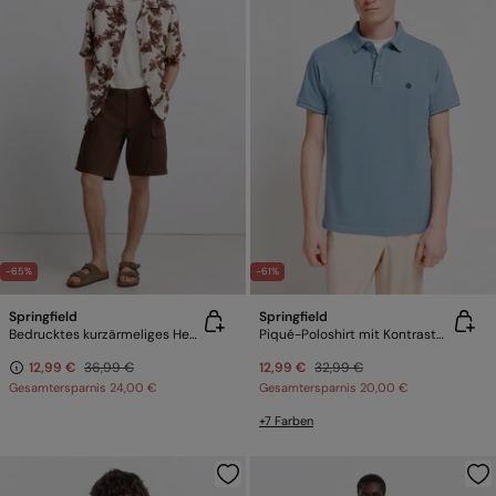
-65%
-61%
Springfield
Springfield
Bedrucktes kurzärmeliges Hemd aus Viskose-Nylon
Piqué-Poloshirt mit Kontrastbündchen Slim Fit
12,99 €
36,99 €
12,99 €
32,99 €
Gesamtersparnis
24,00 €
Gesamtersparnis
20,00 €
+7 Farben