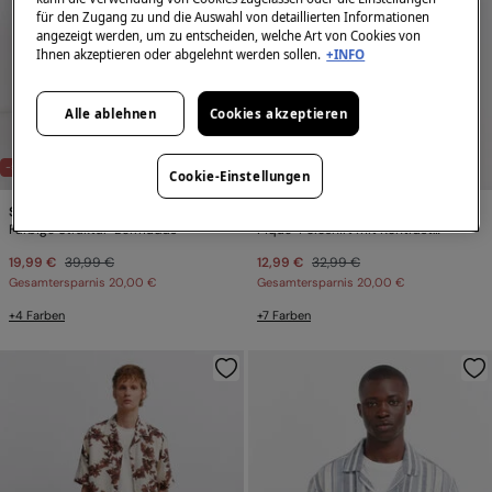
für den Zugang zu und die Auswahl von detaillierten Informationen
angezeigt werden, um zu entscheiden, welche Art von Cookies von
Ihnen akzeptieren oder abgelehnt werden sollen.
+INFO
Alle ablehnen
Cookies akzeptieren
-50%
-61%
Cookie-Einstellungen
Springfield
Springfield
Farbige Struktur-Bermudas
Piqué-Poloshirt mit Kontrastbündchen Slim Fit
19,99 €
39,99 €
12,99 €
32,99 €
Gesamtersparnis
20,00 €
Gesamtersparnis
20,00 €
+4 Farben
+7 Farben