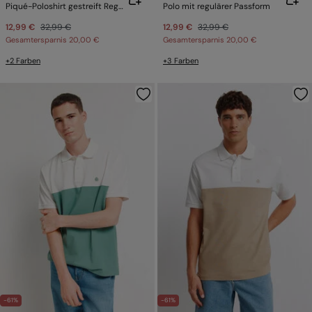
Piqué-Poloshirt gestreift Regular Fit
Polo mit regulärer Passform
12,99 €
32,99 €
12,99 €
32,99 €
Gesamtersparnis
20,00 €
Gesamtersparnis
20,00 €
+2 Farben
+3 Farben
-61%
-61%