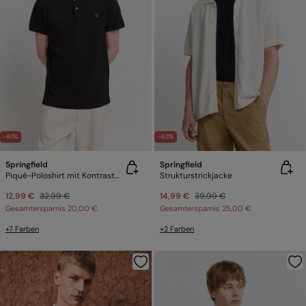
-61%
-63%
Springfield
Springfield
Piqué-Poloshirt mit Kontrastbündchen Slim Fit
Strukturstrickjacke
12,99 €
32,99 €
14,99 €
39,99 €
Gesamtersparnis
20,00 €
Gesamtersparnis
25,00 €
+7 Farben
+2 Farben