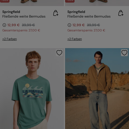
-68%
-68%
Springfield
Springfield
Fließende weite Bermudas
Fließende weite Bermudas
12,99 €
39,99 €
12,99 €
39,99 €
Gesamtersparnis
27,00 €
Gesamtersparnis
27,00 €
+2 Farben
+2 Farben