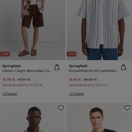
-60%
-57%
Springfield
Springfield
Leinen-Cargo-Bermudas Comfort Fit
Kurzarmhemd mit rustikalen Streifen
19,99 €
49,99 €
15,99 €
36,99 €
Gesamtersparnis
30,00 €
Gesamtersparnis
21,00 €
+2 Farben
+3 Farben