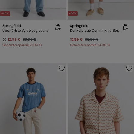
-68%
-60%
Springfield
Springfield
Überfärbte Wide Leg Jeans
Dunkelblaue Denim-Knit-Bermudas
12,99 €
39,99 €
15,99 €
39,99 €
Gesamtersparnis
27,00 €
Gesamtersparnis
24,00 €