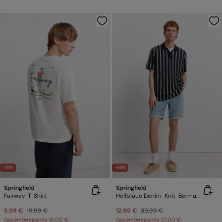
-70%
-68%
Springfield
Springfield
Fairway-T-Shirt
Hellblaue Denim-Knit-Bermudas
5,99 €
19,99 €
12,99 €
39,99 €
Gesamtersparnis
14,00 €
Gesamtersparnis
27,00 €