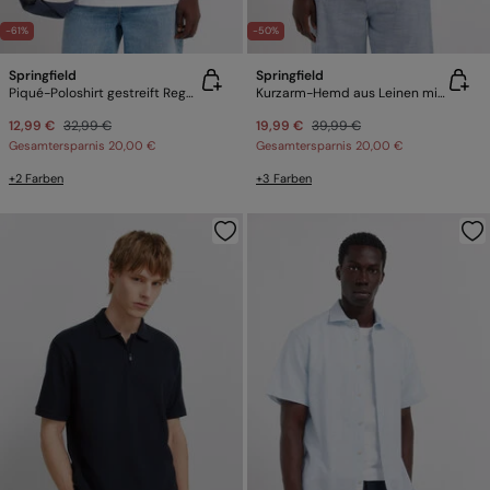
-61%
-50%
Springfield
Springfield
Piqué-Poloshirt gestreift Regular Fit
Kurzarm-Hemd aus Leinen mit Print
12,99 €
32,99 €
19,99 €
39,99 €
Gesamtersparnis
20,00 €
Gesamtersparnis
20,00 €
+2 Farben
+3 Farben