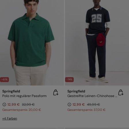
-61%
-74%
Springfield
Springfield
Polo mit regulärer Passform
Gestreifte Leinen-Chinohose Straight Fit
12,99 €
32,99 €
12,99 €
49,99 €
Gesamtersparnis
20,00 €
Gesamtersparnis
37,00 €
+4 Farben