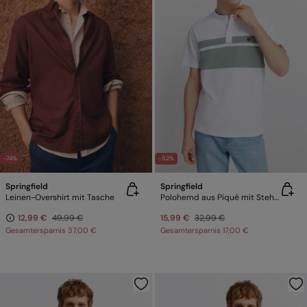
-74%
-52%
Springfield
Springfield
Leinen-Overshirt mit Tasche
Polohemd aus Piqué mit Stehkragen und Farbblock-Design, Slim Fit
12,99 €
49,99 €
15,99 €
32,99 €
Gesamtersparnis
37,00 €
Gesamtersparnis
17,00 €