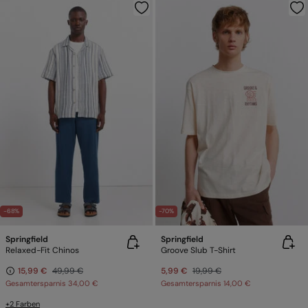
-68%
-70%
Springfield
Springfield
Relaxed-Fit Chinos
Groove Slub T-Shirt
15,99 €
49,99 €
5,99 €
19,99 €
Gesamtersparnis
34,00 €
Gesamtersparnis
14,00 €
+2 Farben