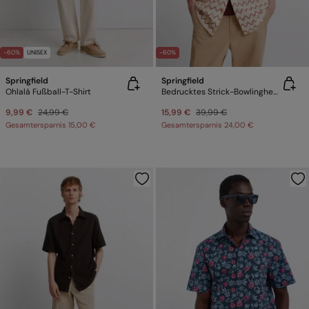
-60%
UNISEX
-60%
Springfield
Springfield
Ohlalá Fußball-T-Shirt
Bedrucktes Strick-Bowlinghemd
9,99 €
24,99 €
15,99 €
39,99 €
Gesamtersparnis
15,00 €
Gesamtersparnis
24,00 €