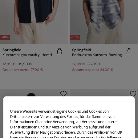
-68%
-65%
Springfield
Springfield
Kurzärmeliges Varsity-Hemd
Bedrucktes Kurzarm-Bowlinghemd
12,99 €
39,99 €
12,99 €
36,99 €
Gesamtersparnis
27,00 €
Gesamtersparnis
24,00 €
Unsere Webseite verwendet eigene Cookies und Cookies von
Drittanbietern zur Verwaltung des Portals, für das Sammeln von
Informationen über seine Verwendung, zur Verbesserung unserer
Dienstleistungen und zur Anzeige von Werbung aufgrund der
Auswertung Ihrer Navigationsvorlieben. Durch das Anklicken von OK
kann die Verwendung von Cookies zugelassen oder die Einstellungen