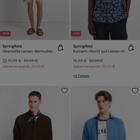
-60%
-50%
Springfield
Springfield
Gestreifte Leinen-Bermudas Comfort Slim Fit
Kurzarm-Hemd aus Leinen mit Print
15,99 €
39,99 €
19,99 €
39,99 €
Gesamtersparnis
24,00 €
Gesamtersparnis
20,00 €
+3 Farben