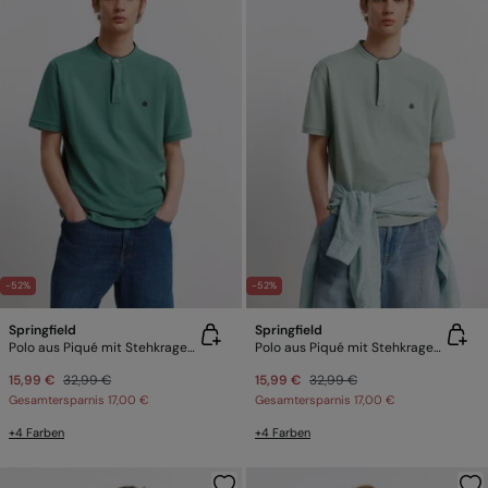
-52%
-52%
Springfield
Springfield
Polo aus Piqué mit Stehkragen und Kontrastdetails, Slim Fit
Polo aus Piqué mit Stehkragen und Kontrastdetails, Slim Fit
15,99 €
32,99 €
15,99 €
32,99 €
Gesamtersparnis
17,00 €
Gesamtersparnis
17,00 €
+4 Farben
+4 Farben