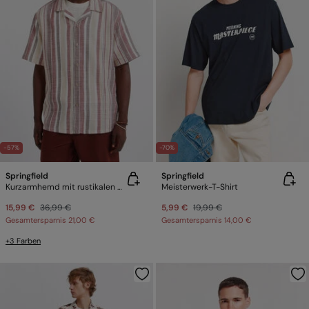
-57%
-70%
Springfield
Springfield
Kurzarmhemd mit rustikalen Streifen
Meisterwerk-T-Shirt
15,99 €
36,99 €
5,99 €
19,99 €
Gesamtersparnis
21,00 €
Gesamtersparnis
14,00 €
+3 Farben