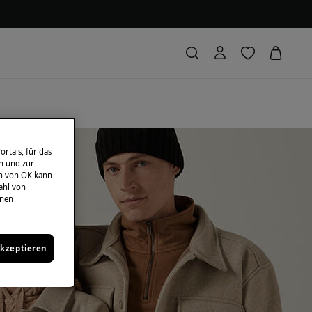
rtals, für das
n und zur
en von OK kann
ahl von
hnen
akzeptieren