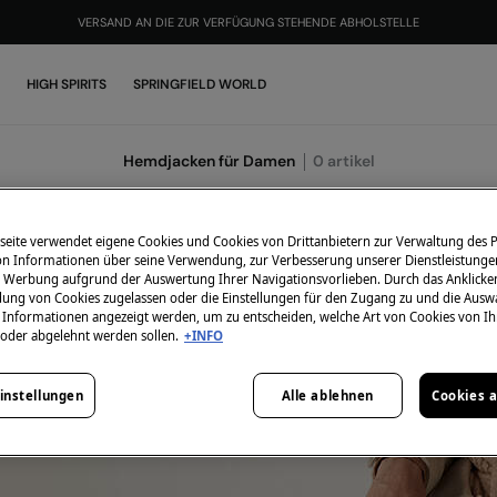
VERSAND AN DIE ZUR VERFÜGUNG STEHENDE ABHOLSTELLE
HIGH SPIRITS
SPRINGFIELD WORLD
Hemdjacken für Damen
0
artikel
eite verwendet eigene Cookies und Cookies von Drittanbietern zur Verwaltung des Po
 Informationen über seine Verwendung, zur Verbesserung unserer Dienstleistunge
 Werbung aufgrund der Auswertung Ihrer Navigationsvorlieben. Durch das Anklick
ung von Cookies zugelassen oder die Einstellungen für den Zugang zu und die Ausw
en Informationen angezeigt werden, um zu entscheiden, welche Art von Cookies von I
 oder abgelehnt werden sollen.
+INFO
instellungen
Alle ablehnen
Cookies 