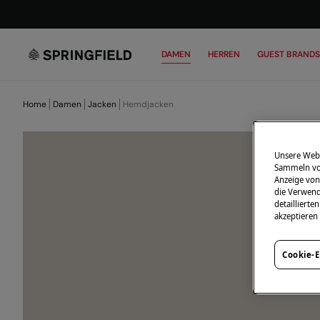
DAMEN
HERREN
GUEST BRANDS
Home
Damen
Jacken
Hemdjacken
Unsere Webs
Sammeln von
Anzeige von
die Verwend
detailliert
akzeptieren
Cookie-E