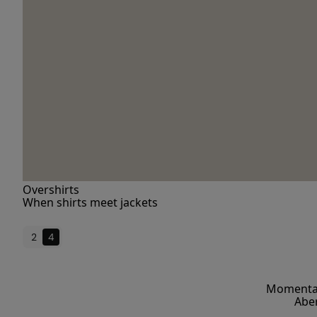
Overshirts
When shirts meet jackets
2
4
Momentan 
Aber