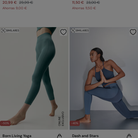
20,99 €
29,99 €
11,50 €
23,00 €
Ahorras
9,00 €
Ahorras
11,50 €
SIMILARES
SIMILARES
E
X
C
L
U
SI
V
O
O
N
LI
N
E
-50%
-40%
Born Living Yoga
Dash and Stars