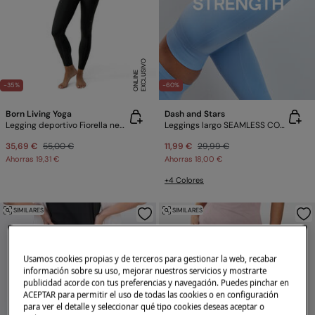
E
X
C
L
U
SI
V
O
O
N
LI
N
E
-35%
-60%
Born Living Yoga
Dash and Stars
Legging deportivo Fiorella negro/blanco
Leggings largo SEAMLESS COMFORT azul
35,69 €
55,00 €
11,99 €
29,99 €
Ahorras
19,31 €
Ahorras
18,00 €
+4 Colores
SIMILARES
SIMILARES
Usamos cookies propias y de terceros para gestionar la web, recabar
información sobre su uso, mejorar nuestros servicios y mostrarte
publicidad acorde con tus preferencias y navegación. Puedes pinchar en
ACEPTAR para permitir el uso de todas las cookies o en configuración
para ver el detalle y seleccionar qué tipo cookies deseas aceptar o