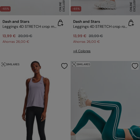
E
X
C
L
U
SI
V
O
O
N
LI
N
E
X
C
L
U
SI
V
O
O
N
LI
N
E
E
-65%
-65%
Dash and Stars
Dash and Stars
Leggings 4D STRETCH crop morado
Leggings 4D STRETCH crop rosa
13,99 €
39,99 €
13,99 €
39,99 €
Ahorras
26,00 €
Ahorras
26,00 €
+4 Colores
SIMILARES
SIMILARES