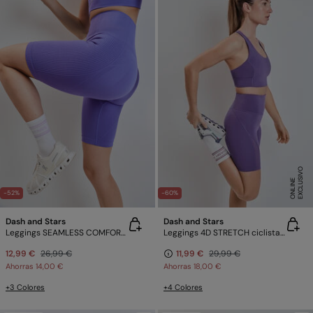
E
X
C
L
U
SI
V
O
O
N
LI
N
E
-52%
-60%
Dash and Stars
Dash and Stars
Leggings SEAMLESS COMFORT ciclista morado
Leggings 4D STRETCH ciclista morado
12,99 €
26,99 €
11,99 €
29,99 €
Ahorras
14,00 €
Ahorras
18,00 €
+3 Colores
+4 Colores