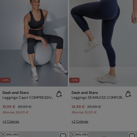
-60%
-50%
Dash and Stars
Dash and Stars
Leggings Capri COMPRESSIVE negro
Leggings SEAMLESS COMFORT crop azul
15,99 €
39,99 €
14,99 €
29,99 €
Ahorras
24,00 €
Ahorras
15,00 €
+2 Colores
+2 Colores
SIMILARES
SIMILARES