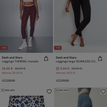
-40%
-70%
Dash and Stars
Dash and Stars
Leggings THERMAL morado
Leggings largo SEAMLESS COMFORT negro
29,99 €
49,99 €
8,99 €
29,99 €
Ahorras
20,00 €
Ahorras
21,00 €
+2 Colores
+2 Colores
SIMILARES
SIMILARES