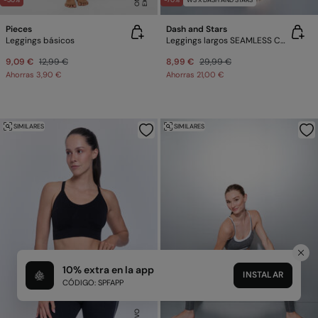
-30%
-70%
WS X DASH AND STARS
Pieces
Dash and Stars
Leggings básicos
Leggings largos SEAMLESS COMFORT marrón
9,09 €
12,99 €
8,99 €
29,99 €
Ahorras
3,90 €
Ahorras
21,00 €
SIMILARES
SIMILARES
10% extra en la app
INSTALAR
CÓDIGO: SPFAPP