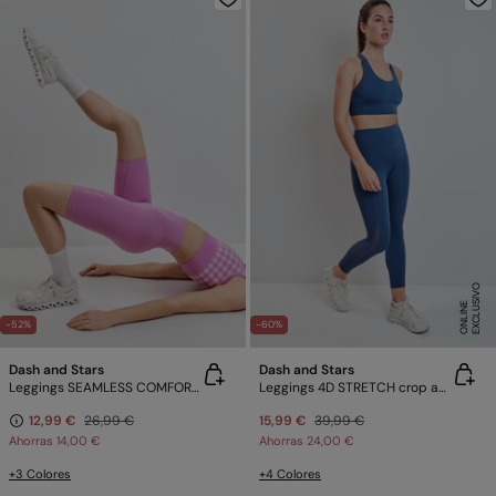
E
X
C
L
U
SI
V
O
O
N
LI
N
E
-52%
-60%
Dash and Stars
Dash and Stars
Leggings SEAMLESS COMFORT ciclista rosa
Leggings 4D STRETCH crop azul
12,99 €
26,99 €
15,99 €
39,99 €
Ahorras
14,00 €
Ahorras
24,00 €
+3 Colores
+4 Colores