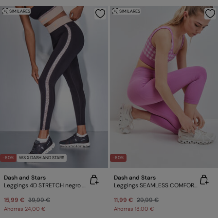
SIMILARES
SIMILARES
-60%
WS X DASH AND STARS
-60%
Dash and Stars
Dash and Stars
Leggings 4D STRETCH negro animal print
Leggings SEAMLESS COMFORT crop rosa
15,99 €
39,99 €
11,99 €
29,99 €
Ahorras
24,00 €
Ahorras
18,00 €