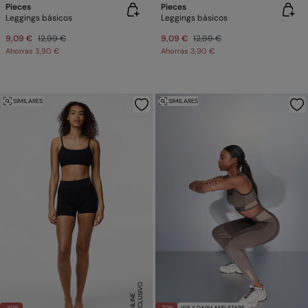
Pieces
Pieces
Leggings básicos
Leggings básicos
9,09 €
12,99 €
9,09 €
12,99 €
Ahorras
3,90 €
Ahorras
3,90 €
SIMILARES
SIMILARES
E
X
C
L
U
SI
V
O
O
N
LI
N
E