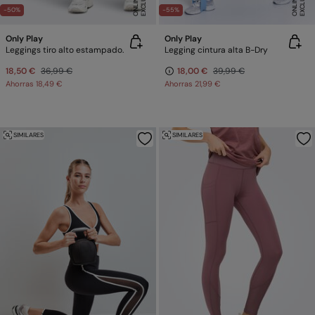
E
E
-50%
-55%
Only Play
Only Play
Leggings tiro alto estampado.
Legging cintura alta B-Dry
18,50 €
36,99 €
18,00 €
39,99 €
Ahorras
18,49 €
Ahorras
21,99 €
SIMILARES
SIMILARES