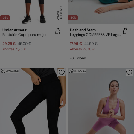
E
X
C
L
U
SI
V
O
O
N
LI
N
E
-35%
-60%
Under Armour
Dash and Stars
Pantalón Capri para mujer
Leggings COMPRESSIVE largo verde
29,25 €
45,00 €
17,99 €
44,99 €
Ahorras
15,75 €
Ahorras
27,00 €
+3 Colores
SIMILARES
SIMILARES