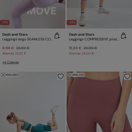
-70%
-60%
Dash and Stars
Dash and Stars
Leggings largo SEAMLESS COMFORT lila
Leggings COMPRESSIVE pirata rosa
8,99 €
29,99 €
15,99 €
39,99 €
Ahorras
21,00 €
Ahorras
24,00 €
+4 Colores
SIMILARES
SIMILARES