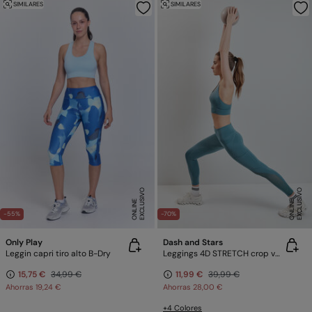
SIMILARES
SIMILARES
E
X
C
L
U
SI
V
O
O
N
LI
N
E
X
C
L
U
SI
V
O
O
N
LI
N
E
E
-55%
-70%
Only Play
Dash and Stars
Leggin capri tiro alto B-Dry
Leggings 4D STRETCH crop verde
15,75 €
34,99 €
11,99 €
39,99 €
Ahorras
19,24 €
Ahorras
28,00 €
+4 Colores