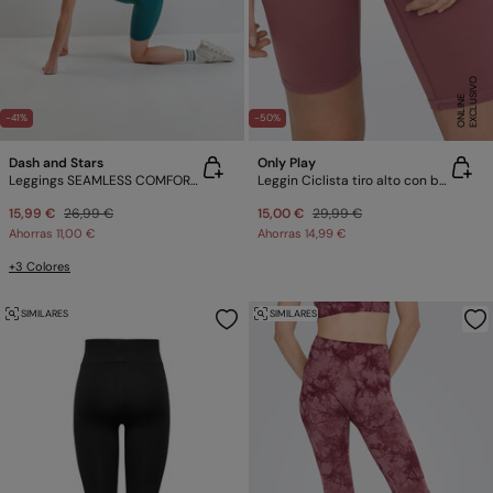
E
X
C
L
U
SI
V
O
O
N
LI
N
E
-41%
-50%
Dash and Stars
Only Play
Leggings SEAMLESS COMFORT ciclista verde
Leggin Ciclista tiro alto con bolsillo
15,99 €
26,99 €
15,00 €
29,99 €
Ahorras
11,00 €
Ahorras
14,99 €
+3 Colores
SIMILARES
SIMILARES