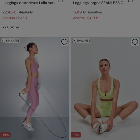
Leggings deportivos Leila verde
Leggings largos SEAMLESS COMFORT azul
22,45 €
44,90 €
17,99 €
29,99 €
Ahorras
22,45 €
Ahorras
12,00 €
+2 Colores
SIMILARES
SIMILARES
-55%
-40%