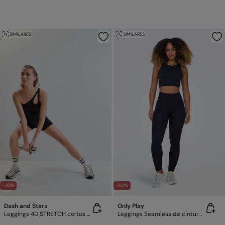
SIMILARES
SIMILARES
-30%
-50%
Dash and Stars
Only Play
Leggings 4D STRETCH cortos negro
Leggings Seamless de cintura alta canalé