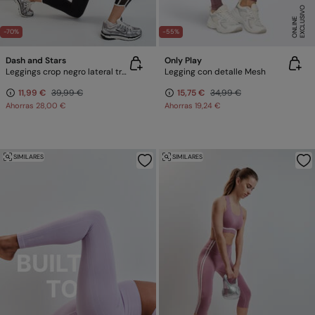
E
X
C
L
U
SI
V
O
O
N
LI
N
E
-70%
-55%
Dash and Stars
Only Play
Leggings crop negro lateral transparencias 4D STRETCH
Legging con detalle Mesh
11,99 €
39,99 €
15,75 €
34,99 €
Ahorras
28,00 €
Ahorras
19,24 €
SIMILARES
SIMILARES