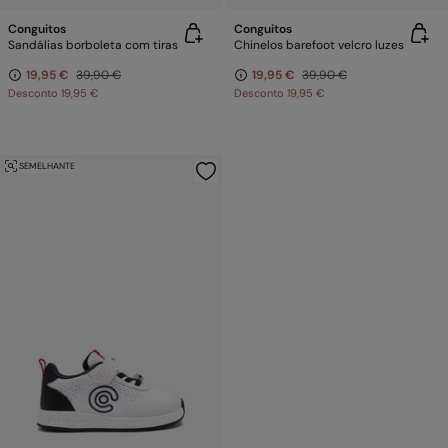
Conguitos
Conguitos
Sandálias borboleta com tiras
Chinelos barefoot velcro luzes
19,95 €
39,90 €
19,95 €
39,90 €
Desconto
19,95 €
Desconto
19,95 €
SEMELHANTE