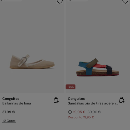
-50%
Conguitos
Conguitos
Bailarinas de lona
Sandálias bio de tiras aderentes
37,99 €
19,95 €
39,90 €
Desconto
19,95 €
+2 Cores