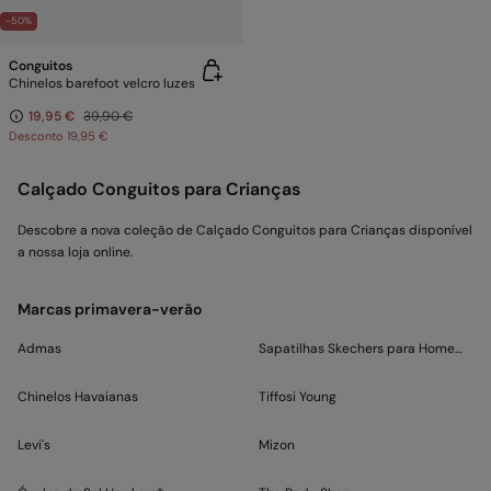
-50%
Conguitos
Chinelos barefoot velcro luzes
19,95 €
39,90 €
Desconto
19,95 €
Calçado Conguitos para Crianças
Descobre a nova coleção de Calçado Conguitos para Crianças disponível
a nossa loja online.
Marcas primavera-verão
Admas
Sapatilhas Skechers para Homem e
Chinelos Havaianas
Tiffosi Young
Levi's
Mizon