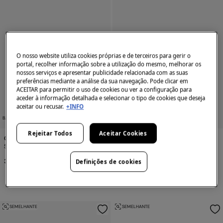
O nosso website utiliza cookies próprias e de terceiros para gerir o
portal, recolher informação sobre a utilização do mesmo, melhorar os
nossos serviços e apresentar publicidade relacionada com as suas
preferências mediante a análise da sua navegação. Pode clicar em
ACEITAR para permitir o uso de cookies ou ver a configuração para
aceder à informação detalhada e selecionar o tipo de cookies que deseja
aceitar ou recusar.
+INFO
BAREFOOT
-50%
Rejeitar Todos
Aceitar Cookies
Conguitos
Conguitos
Sapatilhas barefoot com fecho duplo
Sapatilhas desportivas com luz
38,90 €
24,99 €
49,90 €
Definições de cookies
Desconto
24,91 €
SEMELHANTE
SEMELHANTE