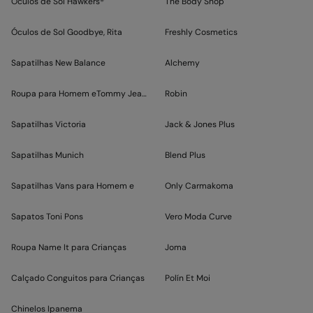
Óculos de Sol Hawkers®
The Body Shop
Óculos de Sol Goodbye, Rita
Freshly Cosmetics
Sapatilhas New Balance
Alchemy
Roupa para Homem eTommy Jeans
Robin
Sapatilhas Victoria
Jack & Jones Plus
Sapatilhas Munich
Blend Plus
Sapatilhas Vans para Homem e
Only Carmakoma
Sapatos Toni Pons
Vero Moda Curve
Roupa Name It para Crianças
Joma
Calçado Conguitos para Crianças
Polín Et Moi
Chinelos Ipanema