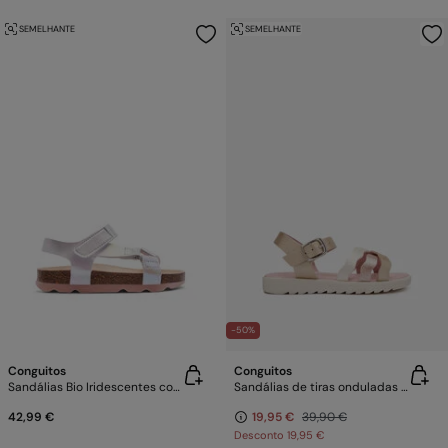
SEMELHANTE
SEMELHANTE
-50%
Conguitos
Conguitos
Sandálias Bio Iridescentes com Tiras
Sandálias de tiras onduladas com fivela
42,99 €
19,95 €
39,90 €
Desconto
19,95 €