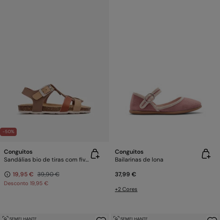
-50%
Conguitos
Conguitos
Sandálias bio de tiras com fivela
Bailarinas de lona
19,95 €
39,90 €
37,99 €
Desconto
19,95 €
+2 Cores
SEMELHANTE
SEMELHANTE