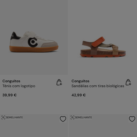
Conguitos
Conguitos
Tênis com logotipo
Sandálias com tiras biológicas
39,99 €
42,99 €
SEMELHANTE
SEMELHANTE